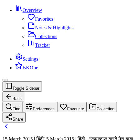
Overview
Favorites
Notes & Highlights
Collections
Tracker
Settings
BKOne
Toggle Sidebar
Back
Find
Preferences
Favourite
Collection
Share
15 March 2015 | हिंदी
15 March 2015 | हिंदी · “कामकाज करते मेरा बाबा,