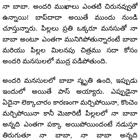
నా బాబా. అందరి ముఖాలు ఎంతటి చిరునవ్వుతో
ఉన్నాయి! బాప్‌దాదా అయితే ముందు నుండి
చూస్తున్నారు. పిల్లలు ప్రతి ఒక్కరూ మనసుతో నా
బాబా అంటూ ఎంతగా మునిగిపోతున్నారంటే బాబా
మరియు పిల్లల మిలనపు చిత్రము సదా కోసం
అందరి మనసులలో ముద్ర పడిపోతుంది.
అందరి మనసులలో బాబా స్మృతి ఉంది, ఇప్పుడు
ఇందులో అయితే పాస్ అయ్యారు. ఎప్పుడైనా
ఏదైనా లెక్కాచారం కారణంగా మర్చిపోయినా, కొంచెం
మర్చిపోయినా కానీ మెజారిటీ పిల్లలలో నా బాబా
అన్నది ఎంతగా పక్కా అయిపోయిందంటే నడుస్తూ
తిరుగుతూ నా బాబా, నా బాబా అన్నది