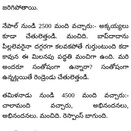
జరిగిపోతాయి.
నేపాల్ నుండి 2500 మంది వచ్చారు:- అక్కయ్యలు
కూడా చేతులెత్తండి. మంచిది. బాప్‌దాదాను
పిల్లలెవరైనా దగ్గరగా కలవకపోతే గుర్తుంటుంది కదా
కావున ఈ మిలనపు పద్ధతి మంచిగా ఉంది. మరి
అందరూ సంతోషంగా ఉన్నారా? సంతోషంగా
ఉన్నట్లయితే రెండ్రెండు చేతులెత్తండి.
తమిళనాడు నుండి 4500 మంది వచ్చారు:-
చాలామంది వచ్చారు, అభినందనలు,
అభినందనలు. మంచిది. రెస్పాంస్ బాగుంది.