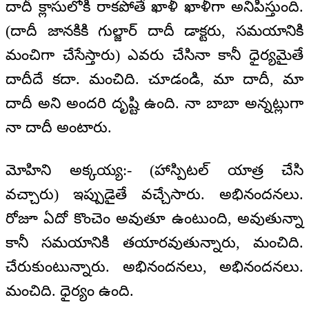
దాదీ క్లాసులోకి రాకపోతే ఖాళీ ఖాళీగా అనిపిస్తుంది.
(దాదీ జానకికి గుల్జార్ దాదీ డాక్టరు, సమయానికి
మంచిగా చేసేస్తారు) ఎవరు చేసినా కానీ ధైర్యమైతే
దాదీదే కదా. మంచిది. చూడండి, మా దాదీ, మా
దాదీ అని అందరి దృష్టి ఉంది. నా బాబా అన్నట్లుగా
నా దాదీ అంటారు.
మోహిని అక్కయ్య:- (హాస్పిటల్ యాత్ర చేసి
వచ్చారు) ఇప్పుడైతే వచ్చేసారు. అభినందనలు.
రోజూ ఏదో కొంచెం అవుతూ ఉంటుంది, అవుతున్నా
కానీ సమయానికి తయారవుతున్నారు, మంచిది.
చేరుకుంటున్నారు. అభినందనలు, అభినందనలు.
మంచిది. ధైర్యం ఉంది.