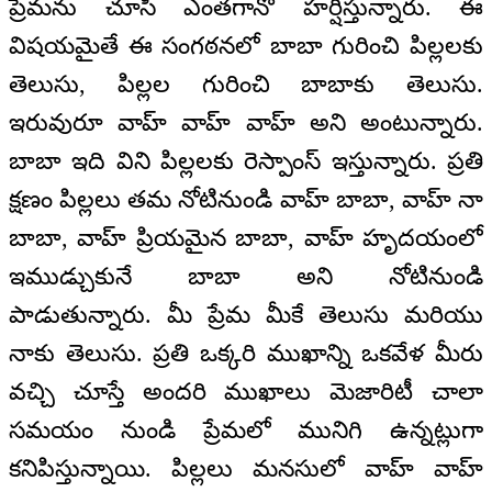
ప్రేమను చూసి ఎంతగానో హర్షిస్తున్నారు. ఈ
విషయమైతే ఈ సంగఠనలో బాబా గురించి పిల్లలకు
తెలుసు, పిల్లల గురించి బాబాకు తెలుసు.
ఇరువురూ వాహ్ వాహ్ వాహ్ అని అంటున్నారు.
బాబా ఇది విని పిల్లలకు రెస్పాంస్ ఇస్తున్నారు. ప్రతి
క్షణం పిల్లలు తమ నోటినుండి వాహ్ బాబా, వాహ్ నా
బాబా, వాహ్ ప్రియమైన బాబా, వాహ్ హృదయంలో
ఇముడ్చుకునే బాబా అని నోటినుండి
పాడుతున్నారు. మీ ప్రేమ మీకే తెలుసు మరియు
నాకు తెలుసు. ప్రతి ఒక్కరి ముఖాన్ని ఒకవేళ మీరు
వచ్చి చూస్తే అందరి ముఖాలు మెజారిటీ చాలా
సమయం నుండి ప్రేమలో మునిగి ఉన్నట్లుగా
కనిపిస్తున్నాయి. పిల్లలు మనసులో వాహ్ వాహ్