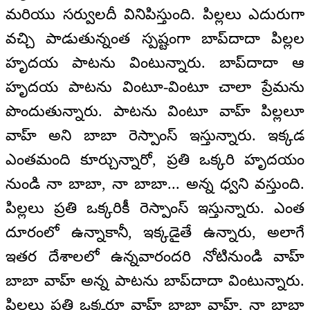
మరియు సర్వులదీ వినిపిస్తుంది. పిల్లలు ఎదురుగా
వచ్చి పాడుతున్నంత స్పష్టంగా బాప్‌దాదా పిల్లల
హృదయ పాటను వింటున్నారు. బాప్‌దాదా ఆ
హృదయ పాటను వింటూ-వింటూ చాలా ప్రేమను
పొందుతున్నారు. పాటను వింటూ వాహ్ పిల్లలూ
వాహ్ అని బాబా రెస్పాంస్ ఇస్తున్నారు. ఇక్కడ
ఎంతమంది కూర్చున్నారో, ప్రతి ఒక్కరి హృదయం
నుండి నా బాబా, నా బాబా... అన్న ధ్వని వస్తుంది.
పిల్లలు ప్రతి ఒక్కరికీ రెస్పాంస్ ఇస్తున్నారు. ఎంత
దూరంలో ఉన్నాకానీ, ఇక్కడైతే ఉన్నారు, అలాగే
ఇతర దేశాలలో ఉన్నవారందరి నోటినుండి వాహ్
బాబా వాహ్ అన్న పాటను బాప్‌దాదా వింటున్నారు.
పిల్లలు ప్రతి ఒక్కరూ వాహ్ బాబా వాహ్, నా బాబా