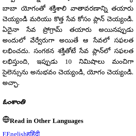
బాబా యోగంతో శక్తిశాలి వాతావరణాన్ని తయారు
చెయ్యండి మరియు కొత్త సేవ కోసం ప్లాన్ చెయ్యండి.
ఏదైనా సేవ ప్రోగ్రామ్ తయారు అయినప్పుడు
అందులో వేర్వేరుగా అయితే ఆ సేవలో సఫలత
లభించదు. సంగఠన శక్తితోటే సేవ ప్లాన్‌లో సఫలత
లభిస్తుంది, ఇప్పుడు 10 నిమిషాలు మంచిగా
సైలెన్సును అనుభవం చెయ్యండి, యోగం చెయ్యండి.
అచ్ఛా.
ఓంశాంతి
Read in Other Languages
E
English
ह
हिंदी