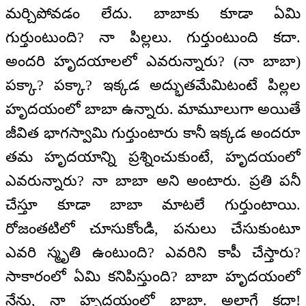
మర్చిపోవడం లేదు. బాబాకు కూడా ఏమి
గుర్తుంటుంది? నా పిల్లలు. గుర్తుంటుంది కదా.
అందరి హృదయాలలో ఎవరున్నారు? (నా బాబా)
పక్కా? పక్కా? ఇక్కడ అద్భుతమేమిటంటే పిల్లల
హృదయంలో బాబా ఉన్నారు. మామూలుగా అయితే
జీవిత భాగస్వామి గుర్తుంటారు కానీ ఇక్కడ అందరూ
తమ హృదయాన్ని ప్రశ్నించుకుంటే, హృదయంలో
ఎవరున్నారు? నా బాబా అని అంటారు. ప్రతి పనీ
చేస్తూ కూడా బాబా మాటలే గుర్తుంటాయి.
రోజంతటిలో చూసుకోండి, పనులు చేసుకుంటూ
ఎవరి స్మృతి ఉంటుంది? ఎవరిని కాపీ చేస్తారు?
సాకారంలో ఏమి కనిపిస్తుంది? బాబా హృదయంలో
నేను, నా హృదయంలో బాబా. అలాగే కదా!