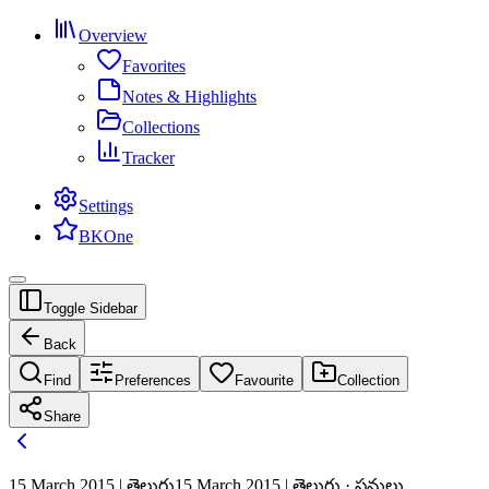
Overview
Favorites
Notes & Highlights
Collections
Tracker
Settings
BKOne
Toggle Sidebar
Back
Find
Preferences
Favourite
Collection
Share
15 March 2015 | తెలుగు
15 March 2015 | తెలుగు · పనులు