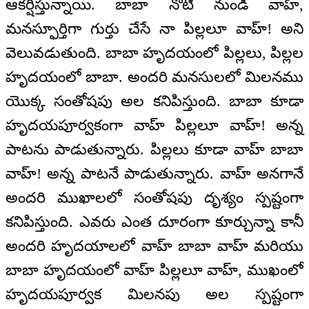
ఆకర్షిస్తున్నాయి. బాబా నోటి నుండి వాహ్,
మనస్ఫూర్తిగా గుర్తు చేసే నా పిల్లలూ వాహ్! అని
వెలువడుతుంది. బాబా హృదయంలో పిల్లలు, పిల్లల
హృదయంలో బాబా. అందరి మనసులలో మిలనము
యొక్క సంతోషపు అల కనిపిస్తుంది. బాబా కూడా
హృదయపూర్వకంగా వాహ్ పిల్లలూ వాహ్! అన్న
పాటను పాడుతున్నారు. పిల్లలు కూడా వాహ్ బాబా
వాహ్! అన్న పాటనే పాడుతున్నారు. వాహ్ అనగానే
అందరి ముఖాలలో సంతోషపు దృశ్యం స్పష్టంగా
కనిపిస్తుంది. ఎవరు ఎంత దూరంగా కూర్చున్నా కానీ
అందరి హృదయాలలో వాహ్ బాబా వాహ్ మరియు
బాబా హృదయంలో వాహ్ పిల్లలూ వాహ్, ముఖంలో
హృదయపూర్వక మిలనపు అల స్పష్టంగా