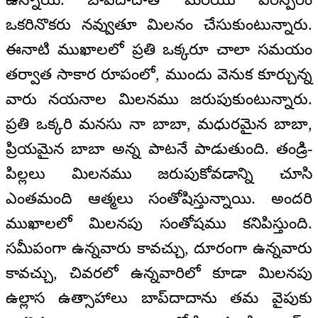
ఒకరినొకరు నవ్వుతూ మిలనం చేసుకుంటున్నారు.
ఈనాటి ముఖాలలో ప్రతి ఒక్కరూ చాలా సమయం
తర్వాత సాకార రూపంలో, ముందు వెనుక కూర్చున్న
వారు నయనాల మిలనము జరుపుకుంటున్నారు.
ప్రతి ఒక్కరి మనసు నా బాబా, మధురమైన బాబా,
ప్రియమైన బాబా అన్న పాటనే పాడుతుంది. తండ్రి-
పిల్లలు మిలనము జరుపుకోవడాన్ని చూసి
ఎంతమంది ఆత్మలు సంతోషిస్తున్నాయి. అందరి
ముఖాలలో మిలనపు సంతోషము కనిపిస్తుంది.
సమీపంగా ఉన్నవారు కావచ్చు, దూరంగా ఉన్నవారు
కావచ్చు, చివరలో ఉన్నవారిలో కూడా మిలనపు
ఉల్లాస ఉత్సాహాలు బాప్‌దాదాను తమ వైపుకు