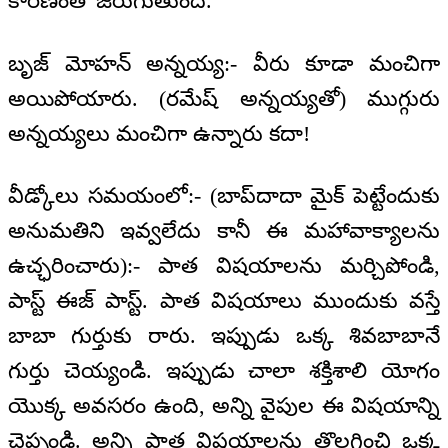
కారణంతో జరుగుతుంది.
బృజ్ మోహన్ అన్నయ్య:- వీరు కూడా మంచిగా
అయిపోయారు. (రమేష్ అన్నయ్యతో) ముగ్గురు
అన్నయ్యలు మంచిగా ఉన్నారు కదా!
వీడ్కోలు సమయంలో:- (బాప్‌దాదా మైక్ పెట్టేందుకు
అనుమతిని ఇవ్వలేదు కానీ ఈ మహావాక్యాలను
ఉచ్ఛరించారు):- పాత విషయాలను మర్చిపోండి,
పాస్ట్ ఈజ్ పాస్ట్. పాత విషయాలు ముందుకు వస్తే
బాబా గుర్తుకు రారు. ఇప్పుడు ఒక్క శివబాబానే
గుర్తు చెయ్యండి. ఇప్పుడు చాలా శక్తిశాలి యోగం
యొక్క అవసరం ఉంది, అన్ని వైపుల ఈ విషయాన్ని
చెప్పండి. అన్ని పాత విషయాలను తొలగించి ఒక్క