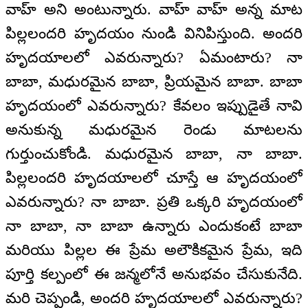
వాహ్ అని అంటున్నారు. వాహ్ వాహ్ అన్న మాట
పిల్లలందరి హృదయం నుండి వినిపిస్తుంది. అందరి
హృదయాలలో ఎవరున్నారు? ఏమంటారు? నా
బాబా, మధురమైన బాబా, ప్రియమైన బాబా. బాబా
హృదయంలో ఎవరున్నారు? కేవలం ఇప్పుడైతే నావి
అనుకున్న మధురమైన రెండు మాటలను
గుర్తుంచుకోండి. మధురమైన బాబా, నా బాబా.
పిల్లలందరి హృదయాలలో చూస్తే ఆ హృదయంలో
ఎవరున్నారు? నా బాబా. ప్రతి ఒక్కరి హృదయంలో
నా బాబా, నా బాబా ఉన్నారు ఎందుకంటే బాబా
మరియు పిల్లల ఈ ప్రేమ అలౌకికమైన ప్రేమ, ఇది
పూర్తి కల్పంలో ఈ జన్మలోనే అనుభవం చేసుకునేది.
మరి చెప్పండి, అందరి హృదయాలలో ఎవరున్నారు?