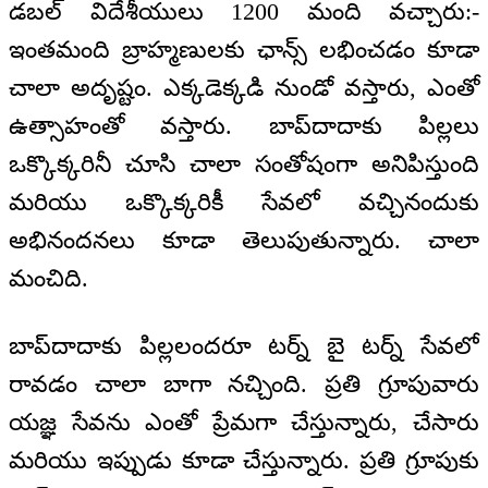
డబల్ విదేశీయులు 1200 మంది వచ్చారు:-
ఇంతమంది బ్రాహ్మణులకు ఛాన్స్ లభించడం కూడా
చాలా అదృష్టం. ఎక్కడెక్కడి నుండో వస్తారు, ఎంతో
ఉత్సాహంతో వస్తారు. బాప్‌దాదాకు పిల్లలు
ఒక్కొక్కరినీ చూసి చాలా సంతోషంగా అనిపిస్తుంది
మరియు ఒక్కొక్కరికీ సేవలో వచ్చినందుకు
అభినందనలు కూడా తెలుపుతున్నారు. చాలా
మంచిది.
బాప్‌దాదాకు పిల్లలందరూ టర్న్ బై టర్న్ సేవలో
రావడం చాలా బాగా నచ్చింది. ప్రతి గ్రూపువారు
యజ్ఞ సేవను ఎంతో ప్రేమగా చేస్తున్నారు, చేసారు
మరియు ఇప్పుడు కూడా చేస్తున్నారు. ప్రతి గ్రూపుకు