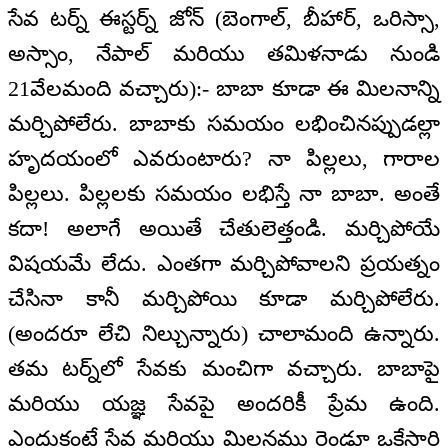
సేవ టర్న్ ఈస్టర్న్ జోన్ (బెంగాల్, బీహార్, ఒరిస్సా,
అస్సాం, నేపాల్ మరియు తమిళనాడు నుండి
21వేలమంది వచ్చారు):- బాబా కూడా ఈ మిలనాన్ని
మర్చిపోలేరు. బాబాకు సమయం లభించినప్పుడల్లా
హృదయంలో ఎవరుంటారు? నా పిల్లలు, గారాల
పిల్లలు. పిల్లలకు సమయం లభిస్తే నా బాబా. అంతే
కదా! అలాగే అయితే చేతులెత్తండి. మర్చిపోయే
విషయమే లేదు. ఎంతగా మర్చిపోవాలని ప్రయత్నం
చేసినా కానీ మర్చిపోయి కూడా మర్చిపోలేరు.
(అందరూ లేచి నిల్చున్నారు) చాలామంది ఉన్నారు.
తమ టర్న్‌లో సేవకు మంచిగా వచ్చారు. బాబాపై
మరియు యజ్ఞ సేవపై అందరికీ ప్రేమ ఉంది.
ఎందుకంటే సేవ మరియు మిలనము రెండూ ఒకేసారి