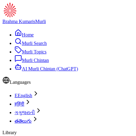
Brahma Kumaris
Murli
Home
Murli Search
Murli Topics
Murli Chintan
AI Murli Chintan (ChatGPT)
Languages
E
English
ह
हिंदी
ગ
ગુજરાતી
త
తెలుగు
Library