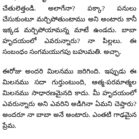
చేతులెత్తండి. అలాగేనా? పక్కా? పనులు
చేసుకుంటూ మర్చిపోతుంటాము అని అంటారు కానీ
ఇక్కడ మర్చిపోయామన్న మాటే ఉండదు. బాబా
హృదయంలో ఎవరున్నారు? నా పిల్లలు. ఈ
సంబంధం సంగమయుగపు బహుమతి. అచ్ఛా.
ఈరోజు అందరి మిలనము జరిగింది. ఇప్పుడు ఈ
మిలనము సదా గుర్తుంటుంది, ఆత్మ-పరమాత్మల
మిలనము సాధారణమైనది కాదు. మీ హృదయంలో
ఎవరున్నారు అని ఎవరిని అడిగినా ఏమని చెప్తారు?
అందరూ నా బాబా అనే అంటారు. ఎంతటి గాఢమైన
ప్రేమ.