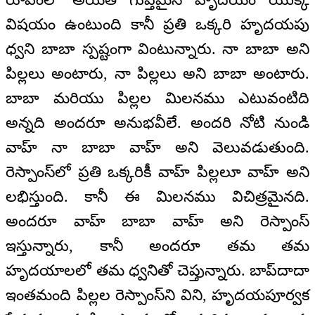
విషయం ఉంటుంది కానీ ప్రతి ఒక్కరి హృదయపు
ధ్వని బాబా స్పష్టంగా వింటున్నారు. నా బాబా అని
పిల్లలు అంటారు, నా పిల్లలు అని బాబా అంటారు.
బాబా మరియు పిల్లల మిలనము ఎటువంటిది
అన్నది అందరూ అనుభవీలే. అందరి నోటి నుండి
వాహ్ నా బాబా వాహ్ అని వెలువడుతుంది.
రెస్పాంస్‌లో ప్రతి ఒక్కరికీ వాహ్ పిల్లలూ వాహ్ అని
లభిస్తుంది. కానీ ఈ మిలనము విచిత్రమైనది.
అందరూ వాహ్ బాబా వాహ్ అని రెస్పాంస్
ఇస్తున్నారు, కానీ అందరూ తమ తమ
హృదయాలలో తమ ధ్వనితో చెప్తున్నారు. బాప్‌దాదా
ఇంతమంది పిల్లల రెస్పాంస్‌ని విని, హృదయపూర్వక