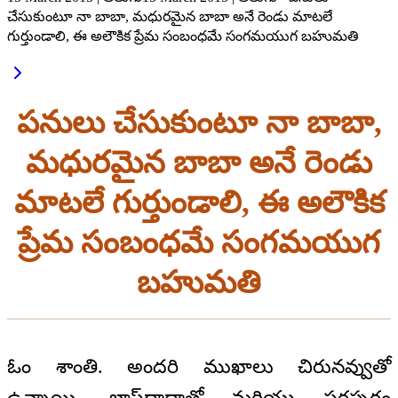
చేసుకుంటూ నా బాబా, మధురమైన బాబా అనే రెండు మాటలే
గుర్తుండాలి, ఈ అలౌకిక ప్రేమ సంబంధమే సంగమయుగ బహుమతి
పనులు చేసుకుంటూ నా బాబా,
మధురమైన బాబా అనే రెండు
మాటలే గుర్తుండాలి, ఈ అలౌకిక
ప్రేమ సంబంధమే సంగమయుగ
బహుమతి
ఓం శాంతి. అందరి ముఖాలు చిరునవ్వుతో
ఉన్నాయి. బాప్‌దాదాతో మరియు పరస్పరం