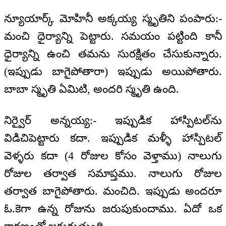
న్యూయార్క్ మోహినీ అక్కయ్య స్మృతిని పంపారు:-
మంచి ధైర్యాన్ని పెట్టారు. సమయం పట్టింది కానీ
ధైర్యాన్ని ఉంచి తమను సురక్షితం చేసుకున్నారు.
(ఇప్పుడు బాగైపోతారా) ఇప్పుడు అయిపోతారు.
బాబా స్మృతి ఏమిటి, అందరి స్మృతి ఉంది.
నిర్వైర్ అన్నయ్య:- ఇప్పుడిక హాస్పిటల్‌ను
విడిచిపెట్టారు కదా. ఇప్పుడిక మళ్ళీ హాస్పిటల్
వెళ్ళరు కదా (4 రోజుల కోసం వెళ్తాము) నాలుగు
రోజుల తర్వాత సమాప్తము. నాలుగు రోజుల
తర్వాత బాగైపోతారు. మంచిది. ఇప్పుడు అందరూ
ఓ.కెగా ఉన్న రోజును జరుపుకుందాము. ఏదో ఒక