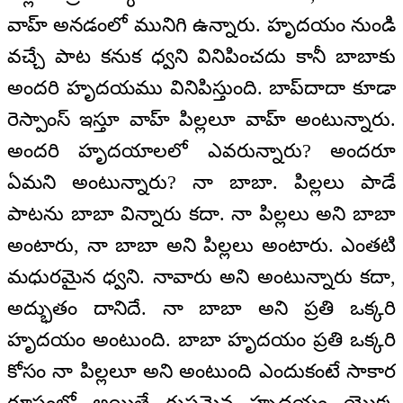
వాహ్ అనడంలో మునిగి ఉన్నారు. హృదయం నుండి
వచ్చే పాట కనుక ధ్వని వినిపించదు కానీ బాబాకు
అందరి హృదయము వినిపిస్తుంది. బాప్‌దాదా కూడా
రెస్పాంస్ ఇస్తూ వాహ్ పిల్లలూ వాహ్ అంటున్నారు.
అందరి హృదయాలలో ఎవరున్నారు? అందరూ
ఏమని అంటున్నారు? నా బాబా. పిల్లలు పాడే
పాటను బాబా విన్నారు కదా. నా పిల్లలు అని బాబా
అంటారు, నా బాబా అని పిల్లలు అంటారు. ఎంతటి
మధురమైన ధ్వని. నావారు అని అంటున్నారు కదా,
అద్భుతం దానిదే. నా బాబా అని ప్రతి ఒక్కరి
హృదయం అంటుంది. బాబా హృదయం ప్రతి ఒక్కరి
కోసం నా పిల్లలూ అని అంటుంది ఎందుకంటే సాకార
రూపంలో అయితే గుప్తమైన హృదయం యొక్క