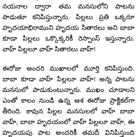
నయనాల ద్వారా తమ మనసులోని పాటను
పాడుతూ కనిపిస్తున్నారు. పిల్లలు ప్రతి ఒక్కరూ
హృదయాభిరాముని హృదయ సితారలు అని బాబా
కూడా పిల్లలు ఒక్కొక్కరికీ రెస్పాంస్ ఇస్తున్నారు.
వాహ్ పిల్లలూ వాహ్ సితారలు వాహ్!
ఈరోజు అందరి ముఖాలలో మూర్తి కనిపిస్తుంది.
బాబా కూడా వాహ్ పిల్లలూ వాహ్! అన్న పాటను
మనసులో పాడుకుంటున్నారు. ముఖం చూడాలని
ఎంతో కాలం నుండి ఉన్న ఆశ ఈరోజు ప్రాక్టికల్‌గా
తీరింది. కావున పిల్లల మనసులలో వాహ్ బాబా
వాహ్, బాబా హృదయంలో వాహ్ పిల్లలూ వాహ్, ఈ
హృదయపు పాట అందరికీ తమదీ వినిపిస్తుంది