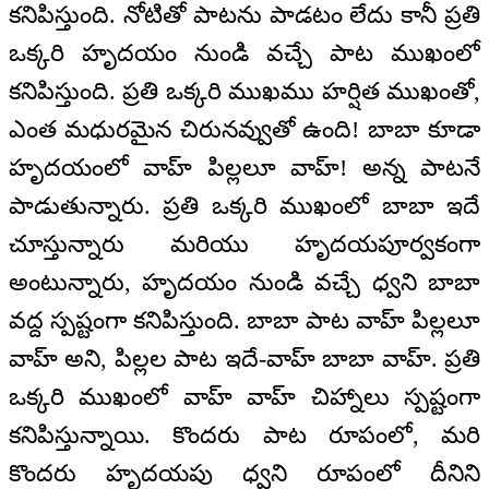
కనిపిస్తుంది. నోటితో పాటను పాడటం లేదు కానీ ప్రతి
ఒక్కరి హృదయం నుండి వచ్చే పాట ముఖంలో
కనిపిస్తుంది. ప్రతి ఒక్కరి ముఖము హర్షిత ముఖంతో,
ఎంత మధురమైన చిరునవ్వుతో ఉంది! బాబా కూడా
హృదయంలో వాహ్ పిల్లలూ వాహ్! అన్న పాటనే
పాడుతున్నారు. ప్రతి ఒక్కరి ముఖంలో బాబా ఇదే
చూస్తున్నారు మరియు హృదయపూర్వకంగా
అంటున్నారు, హృదయం నుండి వచ్చే ధ్వని బాబా
వద్ద స్పష్టంగా కనిపిస్తుంది. బాబా పాట వాహ్ పిల్లలూ
వాహ్ అని, పిల్లల పాట ఇదే-వాహ్ బాబా వాహ్. ప్రతి
ఒక్కరి ముఖంలో వాహ్ వాహ్ చిహ్నాలు స్పష్టంగా
కనిపిస్తున్నాయి. కొందరు పాట రూపంలో, మరి
కొందరు హృదయపు ధ్వని రూపంలో దీనిని