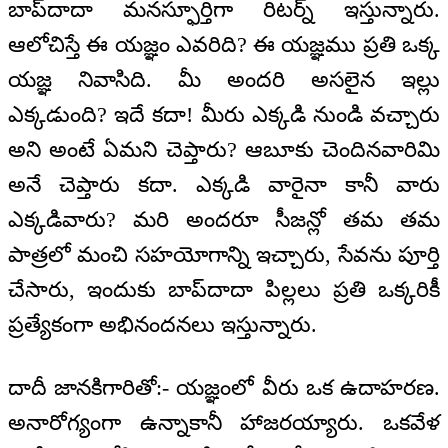
బాప్‌దాదా మనస్ఫూర్తిగా రిటర్న్ ఇస్తున్నారు.
ఆలోచిస్తే ఈ యజ్ఞం ఎవరిది? ఈ యజ్ఞము ప్రతి ఒక్క
యజ్ఞ నివాసిది. మీ అందరి అసలైన ఇల్లు
ఎక్కడుంది? ఇదే కదా! మీరు ఎక్కడి నుండి వచ్చారు
అని అంటే ఏమని చెప్తారు? ఆబూకు చెందినవారిమి
అనే చెప్తారు కదా. ఎక్కడి వారైనా కానీ వారు
ఎక్కడివారు? మరి అందరూ సీజన్లో తమ తమ
పాత్రలో మంచి సహయోగాన్ని ఇచ్చారు, సేవను పూర్తి
చేసారు, ఇందుకు బాప్‌దాదా పిల్లలు ప్రతి ఒక్కరికీ
ప్రత్యేకంగా అభినందనలు ఇస్తున్నారు.
దాదీ జానకిగారితో:- యజ్ఞంలో వీరు ఒక ఉదాహరణ.
అనారోగ్యంగా ఉన్నాకానీ హాజరయ్యారు. ఒకవేళ