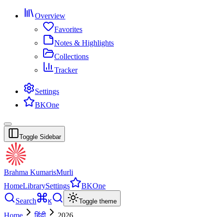
Overview
Favorites
Notes & Highlights
Collections
Tracker
Settings
BKOne
Toggle Sidebar
Brahma Kumaris
Murli
Home
Library
Settings
BKOne
Search
K
Toggle theme
Home
हिंदी
2026