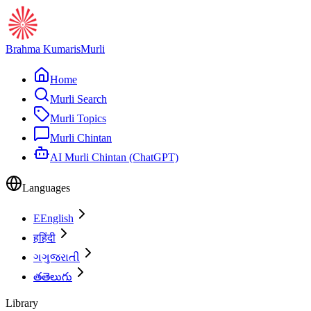
Brahma Kumaris
Murli
Home
Murli Search
Murli Topics
Murli Chintan
AI Murli Chintan (ChatGPT)
Languages
E
English
ह
हिंदी
ગ
ગુજરાતી
త
తెలుగు
Library