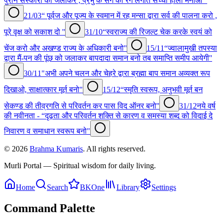
पुराने संस्कारों को जलाकर , प्रभु के संग का रंग लगाते सच्ची होली मनाओ ''
21/03
“ पूर्वज और पूज्य के स्वमान में रह मन्सा द्वारा सर्व की पालना करो ,
पूरे वृक्ष को सकाश दो ''
31/10
“स्वराज्य की रिजल्ट चेक करके स्वयं को
चेंज करो और अखण्ड राज्य के अधिकारी बनो''
15/11
“ज्वालामुखी तपस्या
द्वारा मैं-पन की पूंछ को जलाकर बापदादा समान बनो तब समाप्ति समीप आयेगी''
30/11
"अभी अपने चलन और चेहरे द्वारा ब्रह्मा बाप समान अव्यक्त रूप
दिखाओ, साक्षात्कार मूर्त बनो"
15/12
“स्मृति स्वरूप, अनुभवी मूर्त बन
सेकण्ड की तीव्रगति से परिवर्तन कर पास विद ऑनर बनो''
31/12
नये वर्ष
की नवीनता - “दृढ़ता और परिवर्तन शक्ति से कारण व समस्या शब्द को विदाई दे
निवारण व समाधान स्वरूप बनो"
©
2026
Brahma Kumaris
. All rights reserved.
Murli Portal — Spiritual wisdom for daily living.
Home
Search
BKOne
Library
Settings
Command Palette