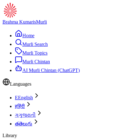
Brahma Kumaris
Murli
Home
Murli Search
Murli Topics
Murli Chintan
AI Murli Chintan (ChatGPT)
Languages
E
English
ह
हिंदी
ગ
ગુજરાતી
త
తెలుగు
Library