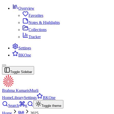
Overview
Favorites
Notes & Highlights
Collections
Tracker
Settings
BKOne
Toggle Sidebar
Brahma Kumaris
Murli
Home
Library
Settings
BKOne
Search
K
Toggle theme
Home
हिंदी
2025