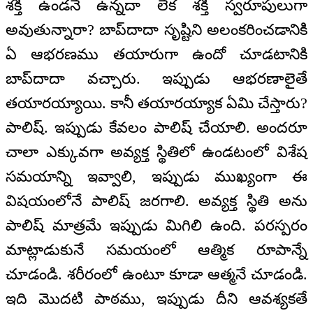
శక్తి ఉండనే ఉన్నదా లేక శక్తి స్వరూపులుగా
అవుతున్నారా? బాప్‌దాదా సృష్టిని అలంకరించడానికి
ఏ ఆభరణము తయారుగా ఉందో చూడటానికి
బాప్‌దాదా వచ్చారు. ఇప్పుడు ఆభరణాలైతే
తయారయ్యాయి. కానీ తయారయ్యాక ఏమి చేస్తారు?
పాలిష్. ఇప్పుడు కేవలం పాలిష్ చేయాలి. అందరూ
చాలా ఎక్కువగా అవ్యక్త స్థితిలో ఉండటంలో విశేష
సమయాన్ని ఇవ్వాలి, ఇప్పుడు ముఖ్యంగా ఈ
విషయంలోనే పాలిష్ జరగాలి. అవ్యక్త స్థితి అను
పాలిష్ మాత్రమే ఇప్పుడు మిగిలి ఉంది. పరస్పరం
మాట్లాడుకునే సమయంలో ఆత్మిక రూపాన్నే
చూడండి. శరీరంలో ఉంటూ కూడా ఆత్మనే చూడండి.
ఇది మొదటి పాఠము, ఇప్పుడు దీని ఆవశ్యకతే