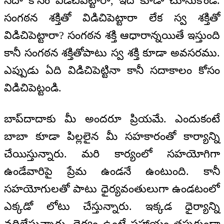
సదా కోసం విడిచిపెట్టారా, ఇది కూడా చూసుకోండి.
సంగఠన శక్తితో విడిచిపెట్టారా లేక స్వ శక్తితో
విడిచిపెట్టారా? సంగఠన శక్తి ఆధారాన్నయితే ఇస్తుంది
కానీ సంగఠన శక్తితోపాటు స్వ శక్తి కూడా అవసరము.
ఎప్పుడు ఏది విడిచిపెట్టినా కానీ సదాకాలం కోసం
విడిచిపెట్టండి.
బాప్‌దాదాకు మీ అందరూ ప్రియమే. ఎందుకంటే
బాబా కూడా పిల్లలైన మీ సహకారంతో కార్యాన్ని
చేయిస్తున్నారు. మరి కార్యంలో సహయోగిగా
ఉండేవారిపై ప్రేమ ఉండనే ఉంటుంది. కానీ
సహయోగులతో పాటు ధైర్యవంతులుగా ఉండటంలో
ఎక్కడో లోటు చేస్తున్నారు. ఇక్కడ ధైర్యాన్ని
వదిలేస్తున్నారు. ధైర్యం ఉంటే సహాయం తప్పకుండా