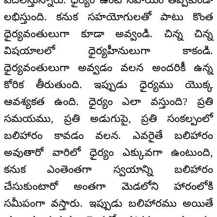
లభిస్తుంది. కనుక సహయోగులతో పాటు కొంత
ధైర్యవంతులుగా కూడా అవ్వండి. చిన్న చిన్న
విషయాలలో ధైర్యహీనులుగా కాకండి.
ధైర్యవంతులుగా అవ్వడం వలన అందరికీ ఉన్న
కోరిక తీరుతుంది. ఇప్పుడు ధైర్యము యొక్క
ఆవశ్యకత ఉంది. ధైర్యం ఎలా వస్తుంది? ప్రతి
సమయము, ప్రతి అడుగుపై, ప్రతి సంకల్పంలో
బలిహారం కావడం వలన. ఎవరైతే బలిహారం
అవుతారో వారిలో ధైర్యం ఎక్కువగా ఉంటుంది,
కనుక ఎంతెంతగా స్వయాన్ని బలిహారం
చేసుకుంటారో అంతగా మెడలోని హారంలోకి
సమీపంగా వస్తారు. ఇప్పుడు బలిహారము అయితే