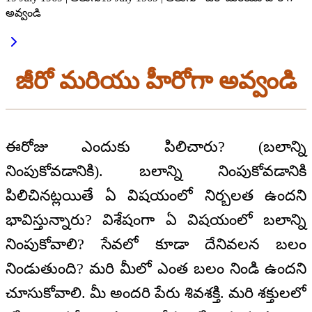
అవ్వండి
జీరో మరియు హీరోగా అవ్వండి
ఈరోజు ఎందుకు పిలిచారు? (బలాన్ని
నింపుకోవడానికి). బలాన్ని నింపుకోవడానికి
పిలిచినట్లయితే ఏ విషయంలో నిర్బలత ఉందని
భావిస్తున్నారు? విశేషంగా ఏ విషయంలో బలాన్ని
నింపుకోవాలి? సేవలో కూడా దేనివలన బలం
నిండుతుంది? మరి మీలో ఎంత బలం నిండి ఉందని
చూసుకోవాలి. మీ అందరి పేరు శివశక్తి. మరి శక్తులలో