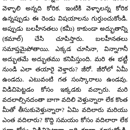
వెళ్ళాలి అన్నది కోరిక. ఇంటికి వెళ్ళాలన్న కోరిక
ఉన్నప్పుడు ఈ రెండు విషయాలను గుర్తుంచుకోండి.
అప్పుడు బలహీనతలు (కమీ) కాకుండా అద్భుతాన్ని
(కమాల్) చేసి చూపిస్తారు. బలహీనతలు
సమాప్తమైపోతాయి. ఎక్కడ చూసినా, విన్నాగానీ
అద్భుతమే అద్భుతము కనిపిస్తుంది. మరి ఈ భట్టీ
నుండి ఎలా తయారై వెళ్తారు? జీరో. జీరోలో ఏమీ
ఉండదు. ఎటువంటి గత సంస్కారాలు ఉండవు.
విడిచిపెట్టడం కోసం ఇక్కడకు వచ్చారు. మరి
వదలాల్సినదంతా బాగా వదిలి వెళ్తున్నారా లేక కొంత
మీతో తీసుకువెళ్తున్నారా? ఏమి వదిలారు మరియు
ఎంత వదిలారు? కొద్ది సమయం కోసం వదిలారా లేక