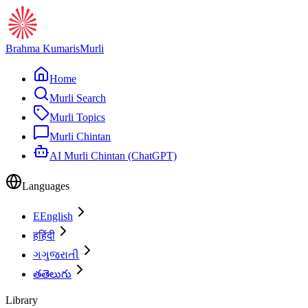
Brahma Kumaris
Murli
Home
Murli Search
Murli Topics
Murli Chintan
AI Murli Chintan (ChatGPT)
Languages
E
English
ह
हिंदी
ગ
ગુજરાતી
త
తెలుగు
Library