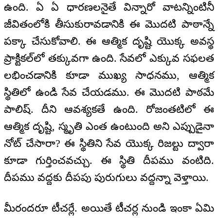
ఉంది. ఏ ఏ ధారణలనైతే విన్నారో వాటన్నింటినీ
జీవితంలోకి తీసుకురావడానికి ఈ మొదటి పాఠాన్నే
పక్కా చేసుకోవాలి. ఈ ఆత్మిక దృష్టి యొక్క అవస్థ
ప్రాక్టికల్‌లో తక్కువగా ఉంది. సేవలో ఎక్కువ సఫలత
లభించడానికి కూడా ముఖ్య సాధనము, ఆత్మిక
స్థితిలో ఉండి సేవ చేయడము. ఈ మొదటి పాఠమే
పాలిష్. దీని ఆవశ్యకతే ఉంది. రోజంతటిలో ఈ
ఆత్మిక దృష్టి, స్మృతి ఎంత ఉంటుంది అని ఎప్పుడైనా
నోట్ చేసారా? ఈ స్థితిని సేవ యొక్క రిజల్టు ద్వారా
కూడా గుర్తించవచ్చు. ఈ స్థితి దీపము వంటిది.
దీపము వద్దకు దీపపు పురుగులు వద్దన్నా వెళ్తాయి.
మీరందరూ టీచర్లే. అయితే టీచర్ల నుండి ఇంకా ఏమి