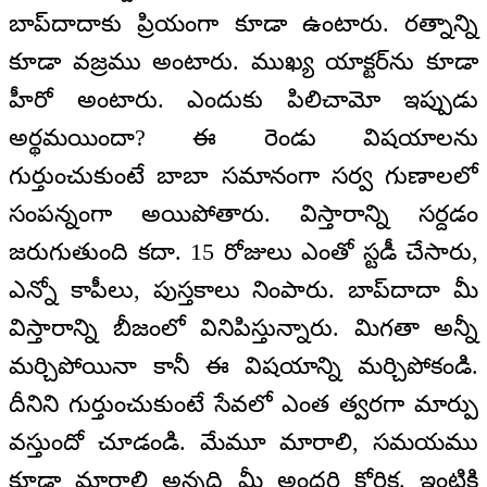
బాప్‌దాదాకు ప్రియంగా కూడా ఉంటారు. రత్నాన్ని
కూడా వజ్రము అంటారు. ముఖ్య యాక్టర్‌ను కూడా
హీరో అంటారు. ఎందుకు పిలిచామో ఇప్పుడు
అర్థమయిందా? ఈ రెండు విషయాలను
గుర్తుంచుకుంటే బాబా సమానంగా సర్వ గుణాలలో
సంపన్నంగా అయిపోతారు. విస్తారాన్ని సర్దడం
జరుగుతుంది కదా. 15 రోజులు ఎంతో స్టడీ చేసారు,
ఎన్నో కాపీలు, పుస్తకాలు నింపారు. బాప్‌దాదా మీ
విస్తారాన్ని బీజంలో వినిపిస్తున్నారు. మిగతా అన్నీ
మర్చిపోయినా కానీ ఈ విషయాన్ని మర్చిపోకండి.
దీనిని గుర్తుంచుకుంటే సేవలో ఎంత త్వరగా మార్పు
వస్తుందో చూడండి. మేమూ మారాలి, సమయము
కూడా మారాలి అన్నది మీ అందరి కోరిక. ఇంటికి