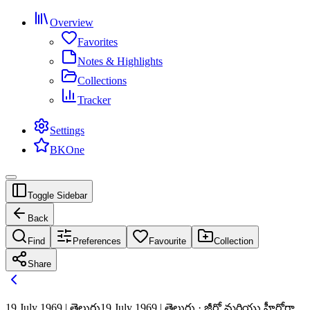
Overview
Favorites
Notes & Highlights
Collections
Tracker
Settings
BKOne
Toggle Sidebar
Back
Find
Preferences
Favourite
Collection
Share
19 July 1969 | తెలుగు
19 July 1969 | తెలుగు · జీరో మరియు హీరోగా