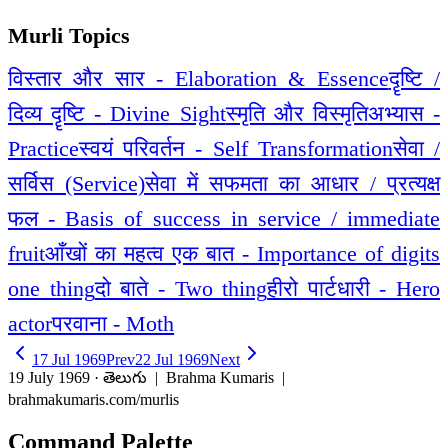
Murli Topics
विस्तार और सार - Elaboration & Essence
दॄष्टि /
दिव्य दॄष्टि - Divine Sight
स्मृति और विस्मृति
अभ्यास -
Practice
स्वयं परिवर्तन - Self Transformation
सेवा /
सर्विस (Service)
सेवा में सफमता का आधार / प्रत्यक्ष
फल - Basis of success in service / immediate
fruit
आँखों का महत्व एक बात - Importance of digits
one thing
दो बाते - Two thing
हीरो पार्टधारी - Hero
actor
परवाना - Moth
17 Jul 1969
Prev
22 Jul 1969
Next
19 July 1969 · తెలుగు
| Brahma Kumaris |
brahmakumaris.com/murlis
Command Palette