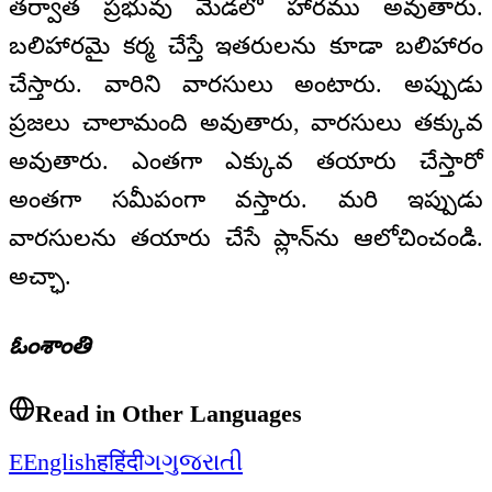
తర్వాత ప్రభువు మెడలో హారము అవుతారు.
బలిహారమై కర్మ చేస్తే ఇతరులను కూడా బలిహారం
చేస్తారు. వారిని వారసులు అంటారు. అప్పుడు
ప్రజలు చాలామంది అవుతారు, వారసులు తక్కువ
అవుతారు. ఎంతగా ఎక్కువ తయారు చేస్తారో
అంతగా సమీపంగా వస్తారు. మరి ఇప్పుడు
వారసులను తయారు చేసే ప్లాన్‌ను ఆలోచించండి.
అచ్ఛా.
ఓంశాంతి
Read in Other Languages
E
English
ह
हिंदी
ગ
ગુજરાતી