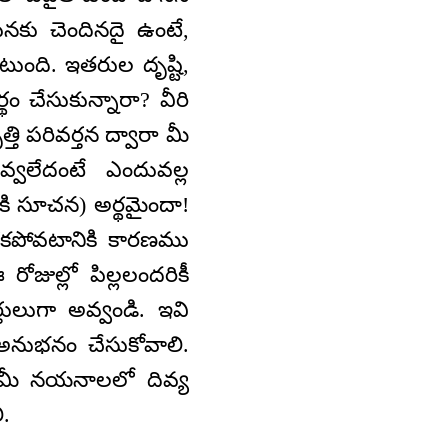
నకు చెందినదై ఉంటే,
ుంది. ఇతరుల దృష్టి,
ం చేసుకున్నారా? వీరి
ి పరివర్తన ద్వారా మీ
్వలేదంటే ఎందువల్ల
దీకి సూచన) అర్థమైందా!
రకపోవటానికి కారణము
ోజుల్లో పిల్లలందరికీ
్తులుగా అవ్వండి. ఇవి
 అనుభనం చేసుకోవాలి.
గే మీ నయనాలలో దివ్య
.