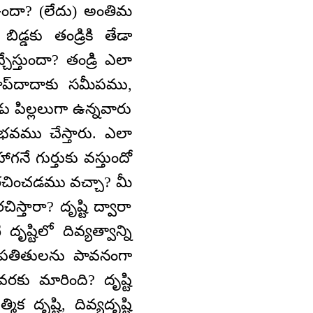
ందా? (లేదు) అంతిమ
్డకు తండ్రికి తేడా
తుందా? తండ్రి ఎలా
ప్‌దాదాకు సమీపము,
ిల్లలుగా ఉన్నవారు
భవము చేస్తారు. ఎలా
ే గుర్తుకు వస్తుందో
ని రచించడము వచ్చా? మీ
తారా? దృష్టి ద్వారా
ష్టిలో దివ్యత్వాన్ని
ి పతితులను పావనంగా
వరకు మారింది? దృష్టి
దృష్టి, దివ్యదృష్టి