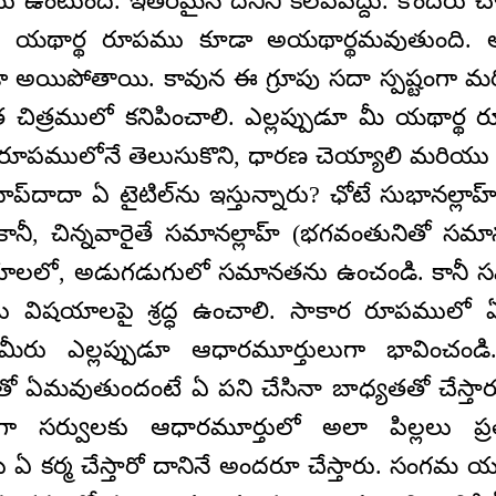
ము ఉంటుంది. ఇతరమైన దేనినీ కలపవద్దు. కొందరు చాలా
ి? యథార్థ రూపము కూడా అయథార్థమవుతుంది. ఆ
ిపోతాయి. కావున ఈ గ్రూపు సదా స్పష్టంగా మరియు
త చిత్రములో కనిపించాలి. ఎల్లప్పుడూ మీ యథార్థ
రూపములోనే తెలుసుకొని, ధారణ చెయ్యాలి మరియు 
బాప్‌దాదా ఏ టైటిల్‌ను ఇస్తున్నారు? ఛోటే సుభానల్లాహ
కానీ, చిన్నవారైతే సమానల్లాహ్ (భగవంతునితో సమ
యాలలో, అడుగడుగులో సమానతను ఉంచండి. కానీ స
ు విషయాలపై శ్రద్ధ ఉంచాలి. సాకార రూపములో ఏ
మీరు ఎల్లప్పుడూ ఆధారమూర్తులుగా భావించండి. 
ో ఏమవుతుందంటే ఏ పని చేసినా బాధ్యతతో చేస్తారు.
ా సర్వులకు ఆధారమూర్తులో అలా పిల్లలు ప్రతి
 ఏ కర్మ చేస్తారో దానినే అందరూ చేస్తారు. సంగమ