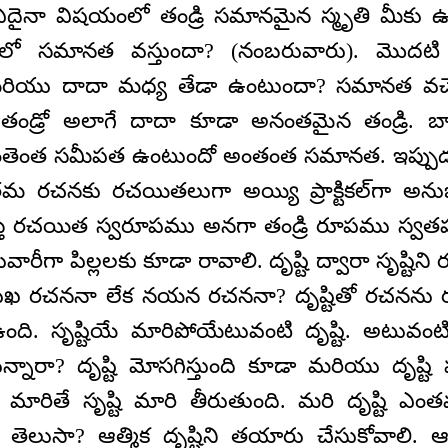
దైనా విషయంలో తండ్రి సమానమైన స్మృతి మీకు ఉ
లో సమానత వస్తుందా? (నంబరువారు). మొదటి బిడ
ియు దాదా మధ్య తేడా ఉంటుందా? సమానత వచ్చేస్
డ్రో అలాగే దాదా కూడా అనంతమైన తండ్రి. బా
తెంత సమీపత ఉంటుందో అంతంత సమానత. ఇప్పుడు ప
రచనకు రచయితలుగా అయ్యి ప్రాక్టికల్‌గా అను
 రచయిత స్వరూపము అనగా తండ్రి రూపము స్వతహాగన
వారీగా పిల్లలకు కూడా రావాలి. దృష్టి ద్వారా సృష్టి
 రచననా లేక నయన రచననా? దృష్టితో రచనను రచిస్
ఉంది. సృష్టియే మారిపోయేటువంటి దృష్టి. అటువంటి దృ
్నారా? దృష్టి మోసగిస్తుంది కూడా మరియు దృష్ట
్టి మారితే సృష్టి మారి తీరుతుంది. మరి దృష్టి ఎంత
ుసా? ఆత్మిక దృష్టిని తయారు చేసుకోవాలి. ఆత్మిక 