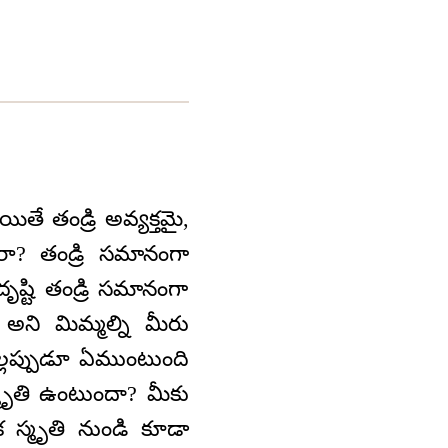
ితే తండ్రి అవ్యక్తమై,
ారా? తండ్రి సమానంగా
్టి తండ్రి సమానంగా
ని మిమ్మల్ని మీరు
 ఎల్లప్పుడూ ఏముంటుంది
మృతి ఉంటుందా? మీకు
 స్మృతి నుండి కూడా