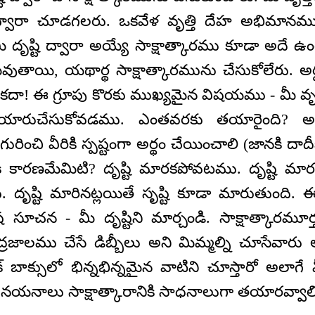
ద్వారా చూడగలరు. ఒకవేళ వృత్తి దేహ అభిమానము
ృష్టి ద్వారా అయ్యే సాక్షాత్కారము కూడా అదే ఉంట
తాయి, యథార్థ సాక్షాత్కారమును చేసుకోలేరు. అర్థ
ి కదా! ఈ గ్రూపు కొరకు ముఖ్యమైన విషయము - మీ వృత్త
ా తయారుచేసుకోవడము. ఎంతవరకు తయారైంది? అవ
రించి వీరికి స్పష్టంగా అర్థం చేయించాలి (జానకి దా
కి కారణమేమిటి? దృష్టి మారకపోవటము. దృష్టి మా
దృష్టి మారినట్లయితే సృష్టి కూడా మారుతుంది. ఈ ర
ేష సూచన - మీ దృష్టిని మార్చండి. సాక్షాత్కారమూర
జాలము చేసే డిబ్బీలు అని మిమ్మల్ని చూసేవారు
 బాక్సులో భిన్నభిన్నమైన వాటిని చూస్తారో అలా
నయనాలు సాక్షాత్కారానికి సాధనాలుగా తయారవ్వాలి