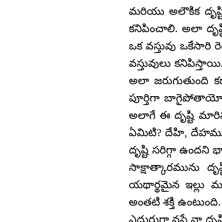
మరియు అలౌకిక దృష్
కనిపించాలి. అలా దృ
ఒక వస్తువు ఒకేసారి ర
వస్తువులు కనిపిస్తాయ
అలా జరుగుతుంది కదా! 
పూర్తిగా బాగైపోతాయ
అలాగే ఈ దృష్టి మార
ఏమిటి? దేహి, దేహము
దృష్టి సరిగ్గా ఉందని 
సాక్షాత్కారమును దృ
యథార్థమైన ఇల్లు మర
అంతటి శక్తి ఉంటుంది.
ఎదురుగా వస్తే నా దృష