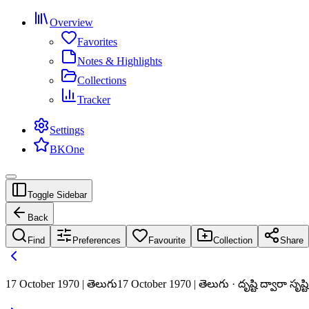
Overview
Favorites
Notes & Highlights
Collections
Tracker
Settings
BKOne
Toggle Sidebar
Back
Find
Preferences
Favourite
Collection
Share
17 October 1970 | తెలుగు
17 October 1970 | తెలుగు · దృష్టి ద్వారా సృష్