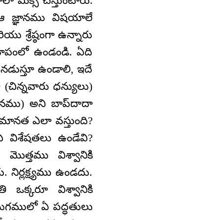
 మిక్స్ చేస్తుంటారు.
 జ్ఞానము విషయాలే
 శ్రేష్ఠంగా ఉన్నారు
 రూపంలో ఉండండి. ఏది
నడుస్తూ ఉండాలి, ఇదే
్ (చిన్నవారు ధన్యులు)
ానము) అని బాప్‌దాదా
మానత ఎలా వస్తుంది?
 విశేషతలు ఉండేవి?
మొత్తము విశ్వానికి
 నిర్లక్ష్యము ఉండదు.
 ఒక్కరూ విశ్వానికి
 యుగములో ఏ పద్ధతులు