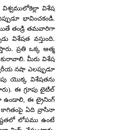
శ్వములోకెల్లా విశేష
ప్పుడూ భావించకండి.
యితే తండ్రి తమవారిగా
డు విశేషత వస్తుంది.
ారు. ప్రతి ఒక్క ఆత్మ
ురావాలి. మీరు విశేష
వరీయ నషా ఎలప్పుడూ
ూపు యొక్క విశేషతను
రు). ఈ గ్రూపు టైటిల్
 ఉండాలి, ఈ ట్రైనింగ్
కాగితంపై ఏది వ్రాసినా
్పష్టతలో లోపము ఉంటే