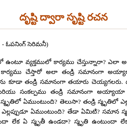
దృష్టి ద్వారా సృష్టి రచన
సు - ఓపనింగ్ సెరిమనీ)
లో ఉంటూ వ్యక్తములో కార్యము చేస్తున్నారా? ఎలా అయ
ంచి కార్యము చేస్తారో అలా తండ్రి సమానంగా అయ్య
ు కూడా తండ్రి సమానంగా తయారు చెయ్యగలరు. దృష
రియు సంకల్పము తండ్రి సమానంగా అయ్యాయా అ
్రికి స్మృతిలో ఏముంటుంది? తెలుసా? తండ్రి స్మృతిలో
 ఎల్లప్పుడూ ఏముంటుంది? తేడా ఏమిటి? సమాన స్
ందా లేక ఏ స్మృతీ ఉండదా? స్మృతి ఉంటుందా లేక