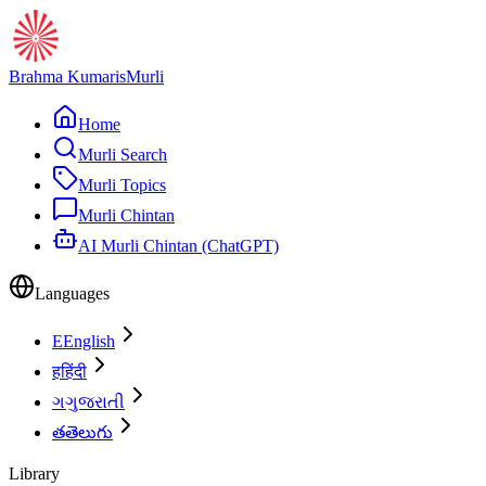
Brahma Kumaris
Murli
Home
Murli Search
Murli Topics
Murli Chintan
AI Murli Chintan (ChatGPT)
Languages
E
English
ह
हिंदी
ગ
ગુજરાતી
త
తెలుగు
Library