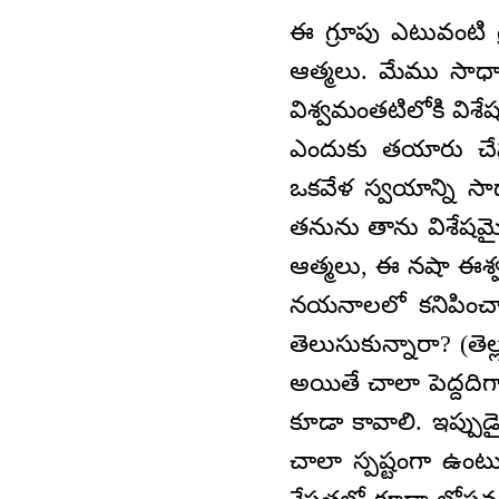
ఈ గ్రూపు ఎటువంటి గ
ఆత్మలు. మేము సాధా
విశ్వమంతటిలోకి విశే
ఎందుకు తయారు చేసుక
ఒకవేళ స్వయాన్ని సాధ
తనును తాను విశేషమై
ఆత్మలు, ఈ నషా ఈశ
నయనాలలో కనిపించాల
తెలుసుకున్నారా? (తె
అయితే చాలా పెద్దదిగ
కూడా కావాలి. ఇప్పుడై
చాలా స్పష్టంగా ఉంట