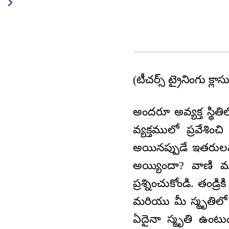
(టీచర్స్ ట్రైనింగు క్లా
అందరూ అవ్యక్త స్థితి
వ్యక్తములో ప్రవేశి
అయినప్పుడే ఇతరులన
అయ్యిందా? వాణి మ
ప్రశ్నించుకోండి. తండ
మరియు మీ స్మృతిలో
ఏదైనా స్మృతి ఉంటు