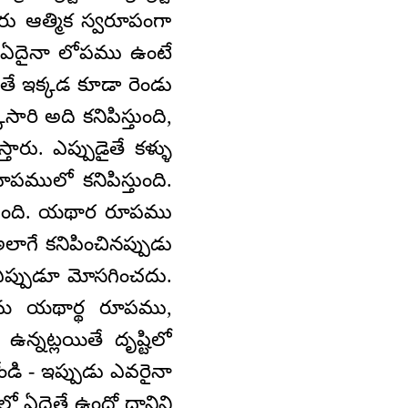
ు ఆత్మిక స్వరూపంగా
లో ఏదైనా లోపము ఉంటే
యితే ఇక్కడ కూడా రెండు
ారి అది కనిపిస్తుంది,
తారు. ఎప్పుడైతే కళ్ళు
పములో కనిపిస్తుంది.
స్తుంది. యథార రూపము
ాగే కనిపించినప్పుడు
ితే ఎప్పుడూ మోసగించదు.
లో తమ యథార్థ రూపము,
న్నట్లయితే దృష్టిలో
ోండి - ఇప్పుడు ఎవరైనా
ిలో ఏదైతే ఉందో దానిని