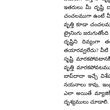
ఇతరులు మీ దృష్టి 
చంచలముగా ఉంటే మీ ద
వృత్తి కూడా చంచలమవు
ట్రైనింగు జరుగుతోంద
దృష్టిని దివ్యంగ
తయారవ్వలేదు? వీటి గు
సృష్టి మారకపోవటాన
వృత్తి మారకపోవటము. 
బాప్‌దాదా ఇచ్చే విశ
నయనాలు కావు, ఇంద్ర
ఎలా అయితే మ్యాజిక్
దృశ్యములు చూడాలి. 