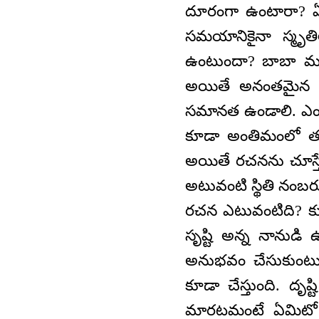
దూరంగా ఉంటారా? ఏ
సమయానికైనా స్మృతి
ఉంటుందా? బాబా మర
అయితే అనంతమైన తం
సమానత ఉండాలి. ఎం
కూడా అంతిమంలో తమ 
అయితే రచనను చూస్తే
అటువంటి స్థితి నంబరు
రచన ఎటువంటిది? కుఖ
సృష్టి అన్న నానుడి 
అనుభవం చేసుకుంటున
కూడా చేస్తుంది. దృష
మారటమంటే ఏమిటో తెల