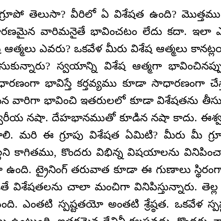
్రూపో తెలుసా? వీరిలో ఏ విశేషత ఉంది? మొత్తము వి
రణమైన వారిమనైతే భావించటం లేదు కదా. ఇలా ఎ
ష ఆత్మలు ఎవరు? ఒకవేళ మీరు విశేష ఆత్మలు కానట్ల
ున్నారు? స్వయాన్ని విశేష ఆత్మగా భావించినప్పు
ారణంగా భావిస్తే కర్తవ్యము కూడా సాధారణంగా చేస్త
న వారిగా భావించి ఇతరులలో కూడా విశేషతను తీసుక
్వరీయ నషా. దేహభానముతో కూడిన నషా కాదు. ఈశ్
ి. మరి ఈ గ్రూపు విశేషత ఏమిటి? మీరు మీ గ్ర
ల్లని కాగితము, కొందరు విభిన్న విషయాలను వినిపించా
ా ఉంది. ట్రైనింగ్ తరువాత కూడా ఈ గుణాలు స్థిరంగా
తే విశేషతలను చాలా మంచిగా వినిపిస్తున్నారు. తెల్ల 
ుంది. ఎంతటి స్పష్టతయో అంతటి శ్రేష్ఠత. ఒకవేళ స