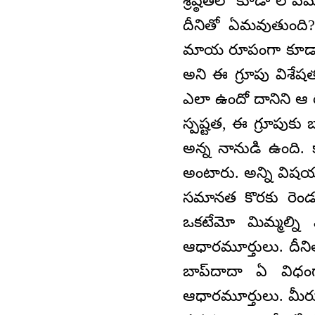
శ్రేష్ఠతలో కూడా లోప
దీనితో ఏమవుతుంద
మాయ రూపంగా కూడా అయ
అని ఈ గ్రూపు విశేష
ఎలా ఉందో దానిని ఆ 
స్పష్టత, ఈ గ్రూపుకు 
అన్న నానుడి ఉంది. 
అంటారు. అన్ని విష
సమానత కొరకు రెండ
ఒకటేమో మిమ్మల్ని 
ఆధారమూర్తులు. దీనిత
బాప్‌దాదా ఏ విధంగ
ఆధారమూర్తులు. మీరు