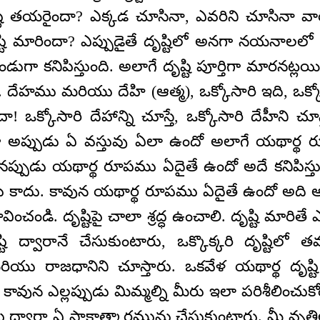
టి తయరైందా? ఎక్కడ చూసినా, ఎవరిని చూసినా వార
ష్టి మారిందా? ఎప్పుడైతే దృష్టిలో అనగా నయనాల
ెండుగా కనిపిస్తుంది. అలాగే దృష్టి పూర్తిగా మారనట్ల
ి. దేహము మరియు దేహి (ఆత్మ), ఒక్కోసారి ఇది, ఒక్కోస
ఒక్కోసారి దేహాన్ని చూస్తే, ఒక్కోసారి దేహీని చూస్
ో అప్పుడు ఏ వస్తువు ఏలా ఉందో అలాగే యథార్థ రూ
ినప్పుడు యథార్థ రూపము ఏదైతే ఉందో అదే కనిపి
 కాదు. కావున యథార్థ రూపము ఏదైతే ఉందో అది అల
భావించండి. దృష్టిపై చాలా శ్రద్ధ ఉంచాలి. దృష్టి మార
ష్టి ద్వారానే చేసుకుంటారు, ఒక్కొక్కరి దృష్టి
ియు రాజధానిని చూస్తారు. ఒకవేళ యథార్థ దృష్టి ఉ
 కావున ఎల్లప్పుడు మిమ్మల్ని మీరు ఇలా పరిశీలించుక
్టి ద్వారా ఏ సాక్షాత్కారమును చేసుకుంటారు. మీ వృత్త