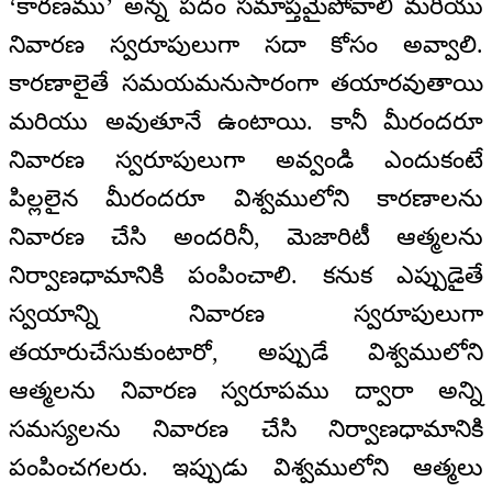
‘కారణము’ అన్న పదం సమాప్తమైపోవాలి మరియు
నివారణ స్వరూపులుగా సదా కోసం అవ్వాలి.
కారణాలైతే సమయమనుసారంగా తయారవుతాయి
మరియు అవుతూనే ఉంటాయి. కానీ మీరందరూ
నివారణ స్వరూపులుగా అవ్వండి ఎందుకంటే
పిల్లలైన మీరందరూ విశ్వములోని కారణాలను
నివారణ చేసి అందరినీ, మెజారిటీ ఆత్మలను
నిర్వాణధామానికి పంపించాలి. కనుక ఎప్పుడైతే
స్వయాన్ని నివారణ స్వరూపులుగా
తయారుచేసుకుంటారో, అప్పుడే విశ్వములోని
ఆత్మలను నివారణ స్వరూపము ద్వారా అన్ని
సమస్యలను నివారణ చేసి నిర్వాణధామానికి
పంపించగలరు. ఇప్పుడు విశ్వములోని ఆత్మలు