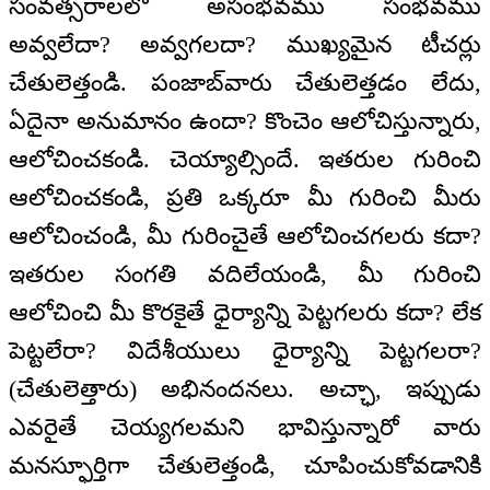
సంవత్సరాలలో అసంభవము సంభవము
అవ్వలేదా? అవ్వగలదా? ముఖ్యమైన టీచర్లు
చేతులెత్తండి. పంజాబ్‌వారు చేతులెత్తడం లేదు,
ఏదైనా అనుమానం ఉందా? కొంచెం ఆలోచిస్తున్నారు,
ఆలోచించకండి. చెయ్యాల్సిందే. ఇతరుల గురించి
ఆలోచించకండి, ప్రతి ఒక్కరూ మీ గురించి మీరు
ఆలోచించండి, మీ గురించైతే ఆలోచించగలరు కదా?
ఇతరుల సంగతి వదిలేయండి, మీ గురించి
ఆలోచించి మీ కొరకైతే ధైర్యాన్ని పెట్టగలరు కదా? లేక
పెట్టలేరా? విదేశీయులు ధైర్యాన్ని పెట్టగలరా?
(చేతులెత్తారు) అభినందనలు. అచ్ఛా, ఇప్పుడు
ఎవరైతే చెయ్యగలమని భావిస్తున్నారో వారు
మనస్ఫూర్తిగా చేతులెత్తండి, చూపించుకోవడానికి