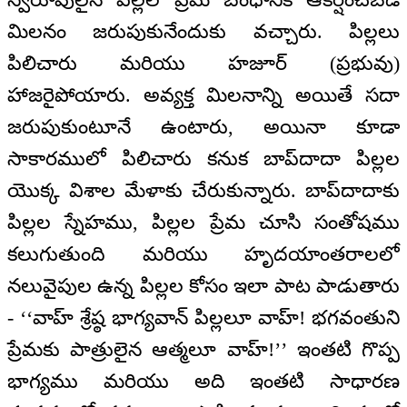
మిలనం జరుపుకునేందుకు వచ్చారు. పిల్లలు
పిలిచారు మరియు హజూర్ (ప్రభువు)
హాజరైపోయారు. అవ్యక్త మిలనాన్ని అయితే సదా
జరుపుకుంటూనే ఉంటారు, అయినా కూడా
సాకారములో పిలిచారు కనుక బాప్‌దాదా పిల్లల
యొక్క విశాల మేళాకు చేరుకున్నారు. బాప్‌దాదాకు
పిల్లల స్నేహము, పిల్లల ప్రేమ చూసి సంతోషము
కలుగుతుంది మరియు హృదయాంతరాలలో
నలువైపుల ఉన్న పిల్లల కోసం ఇలా పాట పాడుతారు
- ‘‘వాహ్ శ్రేష్ఠ భాగ్యవాన్ పిల్లలూ వాహ్! భగవంతుని
ప్రేమకు పాత్రులైన ఆత్మలూ వాహ్!’’ ఇంతటి గొప్ప
భాగ్యము మరియు అది ఇంతటి సాధారణ