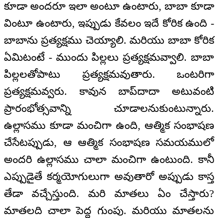
కూడా అందరూ ఇలా అంటూ ఉంటారు, బాబా కూడా
వింటూ ఉంటారు, ఇప్పుడు కేవలం ఇదే కోరిక ఉంది -
బాబాను ప్రత్యక్షము చెయ్యాలి. మరియు బాబా కోరిక
ఏమిటంటే - ముందు పిల్లలు ప్రత్యక్షమవ్వాలి. బాబా
పిల్లలతోపాటు ప్రత్యక్షమవుతారు. ఒంటరిగా
ప్రత్యక్షమవ్వరు. కావున బాప్‌దాదా అటువంటి
ప్రారంభోత్సవాన్ని చూడాలనుకుంటున్నారు.
ఉల్లాసము కూడా మంచిగా ఉంది, ఆత్మిక సంభాషణ
చేసేటప్పుడు, ఆ ఆత్మిక సంభాషణ సమయములో
అందరి ఉల్లాసము చాలా మంచిగా ఉంటుంది. కానీ
ఎప్పుడైతే కర్మయోగులుగా అవుతారో అప్పుడు కాస్త
తేడా వచ్చేస్తుంది. మరి మాతలు ఏం చేస్తారు?
మాతలది చాలా పెద్ద గుంపు. మరియు మాతలను