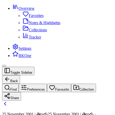
Overview
Favorites
Notes & Highlights
Collections
Tracker
Settings
BKOne
Toggle Sidebar
Back
Find
Preferences
Favourite
Collection
Share
25 November 2001 | తెలుగు
25 November 2001 | తెలుగు ·