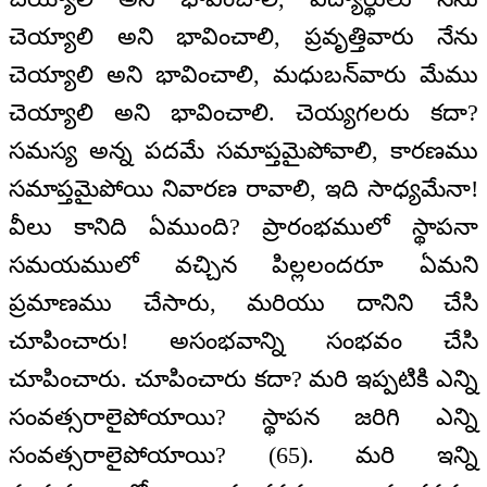
చెయ్యాలి అని భావించాలి, ప్రవృత్తివారు నేను
చెయ్యాలి అని భావించాలి, మధుబన్‌వారు మేము
చెయ్యాలి అని భావించాలి. చెయ్యగలరు కదా?
సమస్య అన్న పదమే సమాప్తమైపోవాలి, కారణము
సమాప్తమైపోయి నివారణ రావాలి, ఇది సాధ్యమేనా!
వీలు కానిది ఏముంది? ప్రారంభములో స్థాపనా
సమయములో వచ్చిన పిల్లలందరూ ఏమని
ప్రమాణము చేసారు, మరియు దానిని చేసి
చూపించారు! అసంభవాన్ని సంభవం చేసి
చూపించారు. చూపించారు కదా? మరి ఇప్పటికి ఎన్ని
సంవత్సరాలైపోయాయి? స్థాపన జరిగి ఎన్ని
సంవత్సరాలైపోయాయి? (65). మరి ఇన్ని