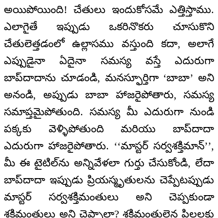
అయిపోయింది! చేతులు ఇందుకోసమే ఎత్తిస్తాము.
ఎలాగైతే ఇప్పుడు ఒకరినొకరు చూసుకొని
చేతులెత్తడంలో ఉల్లాసము వస్తుంది కదా, అలాగే
ఎప్పుడైనా ఏదైనా సమస్య వస్తే ఎదురుగా
బాప్‌దాదాను చూడండి, మనస్ఫూర్తిగా ‘బాబా’ అని
అనండి, అప్పుడు బాబా హాజరైపోతారు, సమస్య
సమాప్తమైపోతుంది. సమస్య మీ ఎదురుగా నుండి
పక్కకు వెళ్ళిపోతుంది మరియు బాప్‌దాదా
ఎదురుగా హాజరైపోతారు. ‘‘మాస్టర్ సర్వశక్తిమాన్’’,
మీ ఈ టైటిల్‌ను అన్నివేళలా గుర్తు చేసుకోండి, లేదా
బాప్‌దాదా ఇప్పుడు ప్రియస్మృతులను చెప్పేటప్పుడు
మాస్టర్ సర్వశక్తిమంతులు అని చెప్పకుండా
శక్తిమంతులు అని చెప్పాలా? శక్తిమంతులైన పిల్లలకు