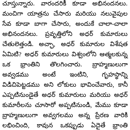
చూస్తున్నారు. వారందరికీ కూడా అభినందనలు.
మంచిగా యాత్రను చేసారు మరియు నలువైపుల
సేవ కూడా బాగా చేసారు, అందుకే చాలా-చాలా
అభినందనలు. ప్రవృత్తిలోని అధర్ కుమారులు
చేతులెత్తండి. అచ్ఛా, అధర్ కుమారుల విశేషత
ఏమిటి? అధర్ కుమారులు విశ్వంలోని ఆత్మలకున్న
ఒక భ్రాంతిని తొలగించారు. బ్రాహ్మణులుగా
అవ్వడము అంటే ఇంటిని, గృహస్థాన్ని
విడిచిపెట్టడము అని లోకులు భావించేవారు, కానీ
ఎప్పటినుండైతే అధర్ కుమారులు మరియు అధర్
కుమారీలను చూసారో అప్పటినుండి, మేము కూడా
బ్రాహ్మణులుగా అవ్వగలము అన్న ప్రేరణ వారికి
లభించింది, కావున ఒకప్పుడు ఏదైతే భ్రాంతి