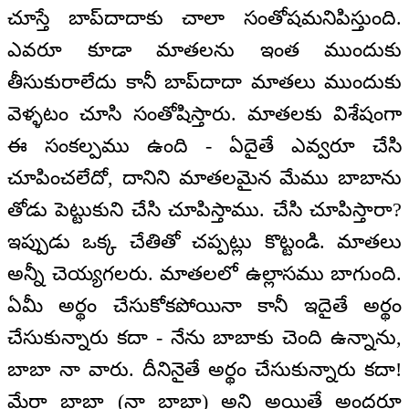
చూస్తే బాప్‌దాదాకు చాలా సంతోషమనిపిస్తుంది.
ఎవరూ కూడా మాతలను ఇంత ముందుకు
తీసుకురాలేదు కానీ బాప్‌దాదా మాతలు ముందుకు
వెళ్ళటం చూసి సంతోషిస్తారు. మాతలకు విశేషంగా
ఈ సంకల్పము ఉంది - ఏదైతే ఎవ్వరూ చేసి
చూపించలేదో, దానిని మాతలమైన మేము బాబాను
తోడు పెట్టుకుని చేసి చూపిస్తాము. చేసి చూపిస్తారా?
ఇప్పుడు ఒక్క చేతితో చప్పట్లు కొట్టండి. మాతలు
అన్నీ చెయ్యగలరు. మాతలలో ఉల్లాసము బాగుంది.
ఏమీ అర్థం చేసుకోకపోయినా కానీ ఇదైతే అర్థం
చేసుకున్నారు కదా - నేను బాబాకు చెంది ఉన్నాను,
బాబా నా వారు. దీనినైతే అర్థం చేసుకున్నారు కదా!
మేరా బాబా (నా బాబా) అని అయితే అందరూ