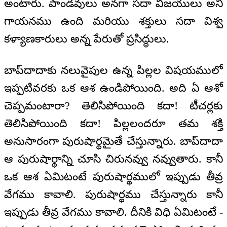
అంటారు. పాండవులు అనగా సదా విజయులు అని
గాయనము ఉంది మరియు శక్తులు సదా విశ్వ
కళ్యాణకారులు అన్న పేరుతో ప్రసిద్ధులు.
బాప్‌దాదాకు నలువైపుల ఉన్న పిల్లల విషయములో
ఇప్పటివరకు ఒక ఆశ ఉండిపోయింది. అది ఏ ఆశో
చెప్పమంటారా? తెలిసిపోయింది కదా! టీచర్లకు
తెలిసిపోయింది కదా! పిల్లలందరూ తమ శక్తి
అనుసారంగా పురుషార్థమైతే చేస్తున్నారు. బాప్‌దాదా
ఆ పురుషార్థాన్ని చూసి చిరునవ్వు నవ్వుతారు. కానీ
ఒక ఆశ ఏమిటంటే పురుషార్థములో ఇప్పుడు తీవ్ర
వేగము కావాలి. పురుషార్థము చేస్తున్నారు కానీ
ఇప్పుడు తీవ్ర వేగము కావాలి. దీనికి విధి ఏమిటంటే -