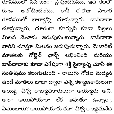
రూపములో సహజంగా ప్రాప్తించటము, ఇది కలలో
కూడా ఆలోచించలేదు. కానీ ఈరోజు సాకార
రూపములో భాగ్యాన్ని చూస్తున్నారు. బాప్‌దాదా
చూస్తున్నారు, దూరంగా కూర్చుని కూడా పిల్లలు
మిలన మేళాను జరుపుకుంటున్నారు. బాప్‌దాదా
వారిని చూస్తూ మిలనం జరుపుతున్నారు. మెజారిటీ
మాతలకు గోల్డెన్ ఛాన్స్ లభించింది మరియు
బాప్‌దాదాకు కూడా విశేషంగా శక్తి సైన్యాన్ని చూసి ఈ
సంతోషము కలుగుతుంది - నాలుగు గోడల మధ్యన
ఉండే మాతలు బాబా ద్వారా విశ్వ కళ్యాణకారులుగా
అయ్యి, విశ్వ రాజ్యాధికారులుగా అయ్యారు అని.
అలా అయిపోయారా లేక అవుతూ ఉన్నారా,
ఏమంటారు? అయిపోయారు కదా! విశ్వ రాజ్యమనేది