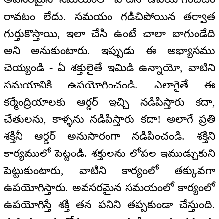
రావటం లేదు. సమయం గడిచిపోయిన తర్వాత
గుర్తుకొస్తాయి, ఇలా చేసి ఉంటే చాలా బాగుండేది
అని అనుకుంటారు. ఇప్పుడు ఈ అభ్యాసము
చెయ్యండి - ఏ శక్తులైతే ఇమిడి ఉన్నాయో, వాటిని
సమయానికి ఉపయోగించండి. ఎలాగైతే ఈ
కర్మేంద్రియాలకు ఆర్డర్ ఇచ్చి నడిపిస్తారు కదా,
చేతులను, కాళ్ళను నడిపిస్తారు కదా! అలాగే ప్రతి
శక్తినీ ఆర్డర్ అనుసారంగా నడిపించండి. శక్తిని
కార్యములో పెట్టండి. శక్తులను లోపల ఇముడ్చుకుని
పెట్టుకుంటారు, వాటిని కార్యంలో తక్కువగా
ఉపయోగిస్తారు. అవసరమైన సమయంలో కార్యంలో
ఉపయోగిస్తే శక్తి తన పనిని తప్పకుండా చేస్తుంది.