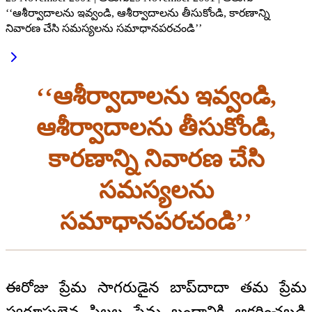
‘‘ఆశీర్వాదాలను ఇవ్వండి, ఆశీర్వాదాలను తీసుకోండి, కారణాన్ని
నివారణ చేసి సమస్యలను సమాధానపరచండి’’
‘‘ఆశీర్వాదాలను ఇవ్వండి,
ఆశీర్వాదాలను తీసుకోండి,
కారణాన్ని నివారణ చేసి
సమస్యలను
సమాధానపరచండి’’
ఈరోజు ప్రేమ సాగరుడైన బాప్‌దాదా తమ ప్రేమ
స్వరూపులైన పిల్లల ప్రేమ బంధానికి ఆకర్షించబడి