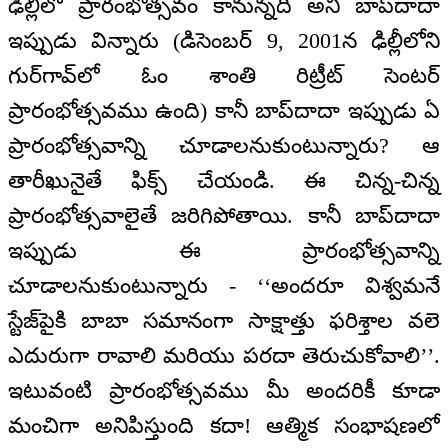
ఢిల్లీలో ప్రారంభోత్సవం కానున్నది అని బాప్‌దాదా
ఇప్పుడు విన్నారు (డిసెంబర్ 9, 2001న ఢిల్లీలోని
గుర్‌గావ్‌లో ఓం శాంతి రిట్రీట్ సెంటర్
ప్రారంభోత్సవము ఉంది) కానీ బాప్‌దాదా ఇప్పుడు ఏ
ప్రారంభోత్సవాన్ని చూడాలనుకుంటున్నారు? ఆ
తారీఖునైతే ఫిక్స్ చేయండి. ఈ చిన్న-చిన్న
ప్రారంభోత్సవాలైతే జరిగిపోతాయి. కానీ బాప్‌దాదా
ఇప్పుడు ఈ ప్రారంభోత్సవాన్ని
చూడాలనుకుంటున్నారు - ‘‘అందరూ విశ్వమనే
స్టేజ్‌పైకి బాబా సమానంగా సాక్షాత్తు ఫరిశ్తాల వలె
ఎదురుగా రావాలి మరియు పరదా తెరుచుకోవాలి’’.
ఇటువంటి ప్రారంభోత్సవము మీ అందరికీ కూడా
మంచిగా అనిపిస్తుంది కదా! ఆత్మిక సంభాషణలో