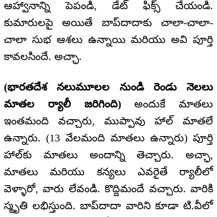
ఆహ్వానాన్ని పెపండి, డేట్ ఫిక్స్ చేయండి.
కుమారులపై అయితే బాప్‌దాదాకు చాలా-చాలా-
చాలా సుభ ఆశలు ఉన్నాయి మరియు అవి పూర్తి
కావలసిందే. అచ్ఛా.
(భారతదేశ నలుమూలల నుండి రెండు నెలలు
మాతల ర్యాలీ జరిగింది)
అందుకే మాతలు
ఇంతమంది వచ్చారు, ముప్పావు హాల్ మాతలే
ఉన్నారు. (13 వేలమంది మాతలు ఉన్నారు) పూర్తి
హాల్‌కు మాతలు అందాన్ని తెచ్చారు. అచ్ఛా,
మాతలు మరియు కన్యలు ఎవరైతే ర్యాలీలో
వెళ్ళారో, వారు లేవండి. కొద్దిమందే వచ్చారు. వారికి
స్మృతి లభిస్తుంది. బాప్‌దాదా వారిని కూడా టి.వీలో