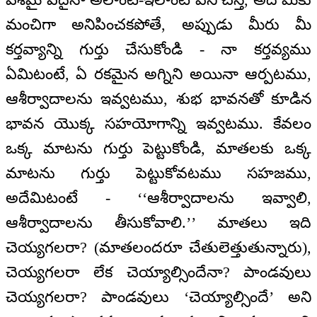
మంచిగా అనిపించకపోతే, అప్పుడు మీరు మీ
కర్తవ్యాన్ని గుర్తు చేసుకోండి - నా కర్తవ్యము
ఏమిటంటే, ఏ రకమైన అగ్నిని అయినా ఆర్పటము,
ఆశీర్వాదాలను ఇవ్వటము, శుభ భావనతో కూడిన
భావన యొక్క సహయోగాన్ని ఇవ్వటము. కేవలం
ఒక్క మాటను గుర్తు పెట్టుకోండి, మాతలకు ఒక్క
మాటను గుర్తు పెట్టుకోవటము సహజము,
అదేమిటంటే - ‘‘ఆశీర్వాదాలను ఇవ్వాలి,
ఆశీర్వాదాలను తీసుకోవాలి.’’ మాతలు ఇది
చెయ్యగలరా? (మాతలందరూ చేతులెత్తుతున్నారు),
చెయ్యగలరా లేక చెయ్యాల్సిందేనా? పాండవులు
చెయ్యగలరా? పాండవులు ‘చెయ్యాల్సిందే’ అని