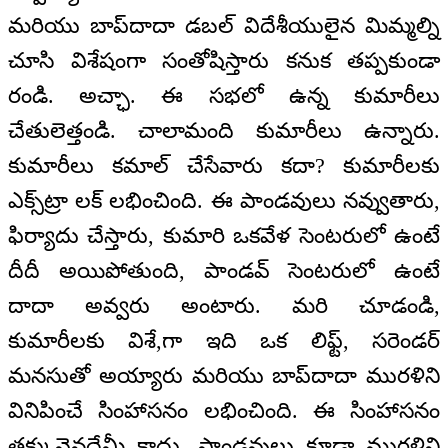
మరియు బాప్‌దాదా డబల్ విదేశీయులైన మిమ్మల్ని
చూసి విశేషంగా సంతోషిస్తారు కనుక తప్పకుండా
రండి. అచ్ఛా. ఈ సభలో ఉన్న కుమారీలు
చేతులెత్తండి. చాలామంది కుమారీలు ఉన్నారు.
కుమారీలు కమాల్ చేసేవారు కదా? కుమారీలకు
ఎక్స్‌ట్రా లక్ లభించింది. ఈ పాండవులు నవ్వుతారు,
ఫిర్యాదు చేస్తారు, కుమారి ఒకవేళ సెంటరులో ఉంటే
దీదీ అయిపోతుంది, పాండవ్ సెంటరులో ఉంటే
దాదా అవ్వరు అంటారు. మరి చూడండి,
కుమారీలకు విశే,గా ఇది ఒక లిఫ్ట్, సరెండర్
మనసుతో అయ్యారు మరియు బాప్‌దాదా మురళిని
వినిపించే సింహాసనం లభించింది. ఈ సింహాసనం
తక్కువైనదేమీ కాదు. పాండవులు కూడా మురళిని