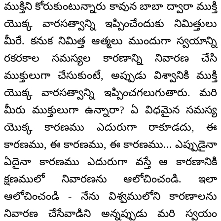
ముక్తిని కోరుకుంటున్నారు కావున బాబా ద్వారా ముక్తి
యొక్క వారసత్వాన్ని ఇప్పించేందుకు నిమిత్తులు
మీరే. కనుక నిమిత్త ఆత్మలు ముందుగా స్వయాన్ని
రకరకాల సమస్యల కారణాన్ని నివారణ చేసి
ముక్తులుగా చేసుకుంటే, అప్పుడు విశ్వానికి ముక్తి
యొక్క వారసత్వాన్ని ఇప్పించగలుగుతారు. మరి
మీరు ముక్తులుగా ఉన్నారా? ఏ విధమైన సమస్య
యొక్క కారణము ఎదురుగా రాకూడదు, ఈ
కారణము, ఈ కారణము, ఈ కారణము... ఎప్పుడైనా
ఏదైనా కారణము ఎదురుగా వస్తే ఆ కారణానికి
క్షణములో నివారణను ఆలోచించండి. ఇలా
ఆలోచించండి - నేను విశ్వములోని కారణాలను
నివారణ చేసేవాడిని అన్నప్పుడు మరి స్వయం