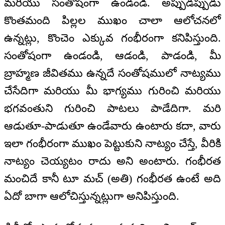
మరియు సంతోషంగా ఉండండి. అప్పుడప్పుడు
కొంతమంది పిల్లల ముఖం చాలా ఆలోచనలో
ఉన్నట్లు, కొంచెం ఎక్కువ గంభీరంగా కనిపిస్తుంది.
సంతోషంగా ఉండండి, ఆడండి, పాడండి, మీ
బ్రాహ్మణ జీవితము ఉన్నదే సంతోషములో నాట్యము
చేసేదిగా మరియు మీ భాగ్యము గురించి మరియు
భగవంతుని గురించి పాటలు పాడేదిగా. మరి
ఆడుతూ-పాడుతూ ఉండేవారు ఉంటారు కదా, వారు
ఇలా గంభీరంగా ముఖం పెట్టుకుని నాట్యం చేస్తే, వీరికి
నాట్యం చెయ్యటం రాదు అని అంటారు. గంభీరత
మంచిదే కానీ టూ మచ్ (అతి) గంభీరత ఉంటే అది
ఏదో బాగా ఆలోచిస్తున్నట్లుగా అనిపిస్తుంది.