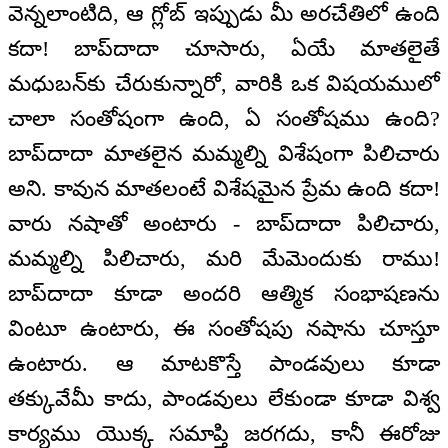
వెన్నలాంటిది, ఆ గ్లోబ్ ఇప్పుడు మీ అరచేతిలో ఉంది
కదా! బాప్‌దాదా చూసారు, ఏయే మాతలైతే
మధుబన్‌కు చేరుకున్నారో, వారికి ఒక విషయములో
చాలా సంతోషంగా ఉంది, ఏ సంతోషము ఉంది?
బాప్‌దాదా మాతలైన మమ్మల్ని విశేషంగా పిలిచారు
అని. కావున మాతలంటే విశేషమైన ప్రేమ ఉంది కదా!
వారు నషాతో అంటారు - బాప్‌దాదా పిలిచారు,
మమ్మల్ని పిలిచారు, మరి మేమెందుకు రాము!
బాప్‌దాదా కూడా అందరి ఆత్మిక సంభాషణను
వింటూ ఉంటారు, ఈ సంతోషపు నషాను చూస్తూ
ఉంటారు. ఆ మాటకొస్తే పాండవులు కూడా
తక్కువేమీ కాదు, పాండవులు లేకుండా కూడా విశ్వ
కార్యము యొక్క సమాప్తి జరగదు, కానీ ఈరోజు