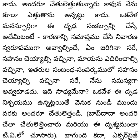
కాదు. అందరూ చేతులెత్తుతున్నారు కావున నేను
కూడా ఎత్తుతాను అన్నట్లు కాదు. ఒకవేళ
మనస్ఫూర్తిగా ఈ దృఢ సంకల్పాన్ని చేస్తే,
అదేమిటంటే - కారణాన్ని సమాప్తము చేసి నివారణ
స్వరూపముగా అవ్వాల్సిందే, ఏం జరిగినా సరే,
సహనం చెయ్యాల్సి వచ్చినా, మాయను ఎదిరించాల్సి
వచ్చినా, ఇతరుల సంబంధ-సంపర్కములో సహనం
చెయ్యాల్సి వచ్చినా సరే, నేను సమస్యగా
అవ్వకూడదు. ఇది సాధ్యమేనా? ఒకవేళ ఈ దృఢ
నిశ్చయము ఉన్నట్లయితే వెనుక నుండి ముందు
వరకు అందరూ చేతులెత్తండి. (బాప్‌దాదా అందరి
చేతా చేతులెత్తించారు మరియు ఈ దృశ్యమంతా
టి.వి.లో చూసారు). బాగుంది కదా, ఎక్సర్‌సైజ్