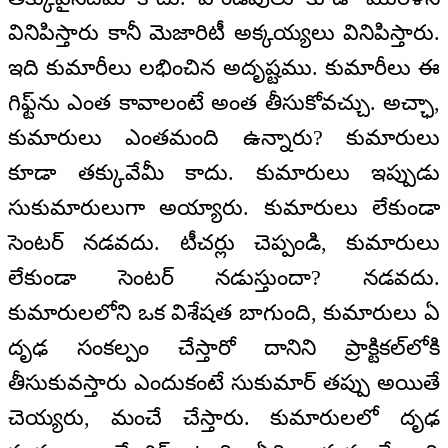
వినిపిస్తారు కానీ మెజారిటీ అక్కయ్యలు వినిపిస్తారు.
ఇది కుమారీలు లభించిన అదృష్టము. కుమారీలు ఈ
గిఫ్ట్‌ను ఎంత కావాలంటే అంత తీసుకోవచ్చు. అచ్ఛా,
కుమారులు ఎంతమంది ఉన్నారు? కుమారులు
కూడా తక్కువేమీ కాదు. కుమారులు ఇప్పుడు
సుకుమారులుగా అయ్యారు. కుమారులు లేకుండా
సెంటర్ నడవదు. టీచర్లు చెప్పండి, కుమారులు
లేకుండా సెంటర్ నడుస్తుందా? నడవదు.
కుమారులలోని ఒక విశేషత బాగుంది, కుమారులు ఏ
దృఢ సంకల్పం చేస్తారో దానిని ప్రాక్టికల్‌లోకి
తీసుకువస్తారు ఎందుకంటే సుకుమార్ తప్పు అయితే
చెయ్యరు, మంచే చేస్తారు. కుమారులలో దృఢ