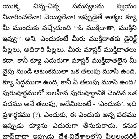
యొక్క చిన్న-చిన్న సమస్యలను స్వయం
నివారించలేనా! చెయ్యిలేనా! ఇప్పుడైతే ఆత్మల క్యూ
మీ ముందుకు వచ్చేదుంది ‘‘ఓ ముక్తిదాతా, ముక్తిని
ఇవ్వు’’ అని, ఎందుకంటే మీరు ముక్తిదాతకు డైరెక్ట్
పిల్లలు, అధికారి పిల్లలు. మీరు మాస్టర్ ముక్తిదాతలు
కదా. కానీ క్యూ ఎదురుగా మాస్టర్ ముక్తిదాతలైన మీ
వైపు నుండి ఆటంకములా ఒక తలుపు మూసి ఉంది.
క్యూ సిద్ధముగా ఉంది, కానీ ఏ తలుపు మూసి ఉంది?
పురుషార్థములో బలహీన పురుషార్థానికి చెందిన ఒక
పదము అనే తలుపు, అదేమిటంటే - ‘ఎందుకు’. ఇది
ప్రశార్థకము (?). ఎందుకు, ఈ ఎందుకు అన్న పదము
ఇప్పుడు క్యూను ఎదురుగా తీసుకురాదు. కనుక
బాప్‌దాదా ఇప్పుడు దేశ-విదేశాలలోని పిల్లలందరికీ