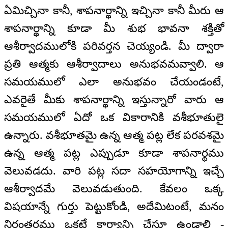
ఏమిచ్చినా కానీ, శాపనార్థాన్ని ఇచ్చినా కానీ మీరు ఆ
శాపనార్థాన్ని కూడా మీ శుభ భావనా శక్తితో
ఆశీర్వాదములోకి పరివర్తన చెయ్యండి. మీ ద్వారా
ప్రతి ఆత్మకు ఆశీర్వాదాలు అనుభవమవ్వాలి. ఆ
సమయములో ఎలా అనుభవం చేయండంటే,
ఎవరైతే మీకు శాపనార్థాన్ని ఇస్తున్నారో వారు ఆ
సమయములో ఏదో ఒక వికారానికి వశీభూతులై
ఉన్నారు. వశీభూతమై ఉన్న ఆత్మ పట్ల లేక పరవశమై
ఉన్న ఆత్మ పట్ల ఎప్పుడూ కూడా శాపనార్థము
వెలువడదు. వారి పట్ల సదా సహయోగాన్ని ఇచ్చే
ఆశీర్వాదమే వెలువడుతుంది. కేవలం ఒక్క
విషయాన్నే గుర్తు పెట్టుకోండి, అదేమిటంటే, మనం
నిరంతరము ఒకటే కార్యాన్ని చేస్తూ ఉండాలి -