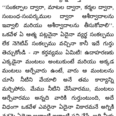
‘‘సంకల్పాల ద్వారా, మాటల ద్వారా, కర్మల ద్వారా,
సంబంధ-సంపర్కముల ద్వారా ఆశీర్వాదాలను
ఇవ్వాలి మరియు ఆశీర్వాదాలను తీసుకోవాలి’’.
ఒకవేళ ఏ ఆత్మ పట్లనైనా ఏదైనా వ్యర్థ సంకల్పము
లేక నెగెటివ్ సంకల్పము వచ్చినా కానీ ఇదే గుర్తు
తెచ్చుకోండి - నా కర్తవ్యము ఏమిటి! ఉదాహరణకు
ఎక్కడైనా మంటలు అంటుకుంటే మరియు అక్కడ
మంటలు ఆర్పేవారు ఉంటే, వారు ఆ మంటలను
చూసి నీటిని వేయాలి అనే తమ కార్యాన్ని
మర్చిపోరు. మేము నీటిని వేసేవారము, మంటలు
ఆర్పేవారము అన్నది వారికి గుర్తుంటుంది, అదే
విధంగా ఒకవేళ ఎవరైనా ఏదైనా వికారమనే అగ్నికి
వశమై ఏదైనా అలాంటి-ఇలాంటి పని చేస్తే, అది మీకు