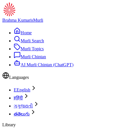
Brahma Kumaris
Murli
Home
Murli Search
Murli Topics
Murli Chintan
AI Murli Chintan (ChatGPT)
Languages
E
English
ह
हिंदी
ગ
ગુજરાતી
త
తెలుగు
Library