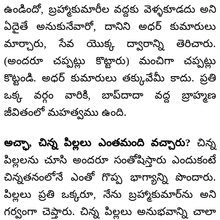
ఉండిందో, బ్రహ్మాకుమారీల వద్దకు వెళ్ళకూడదు అని
ఏదైతే అనుకునేవారో, దానిని అధర్ కుమారులు
మార్చారు, సేవ యొక్క ద్వారాన్ని తెరిచారు.
(అందరూ చప్పట్లు కొట్టారు) మంచిగా చప్పట్లు
కొట్టండి. అధర్ కుమారులు తక్కువేమీ కాదు. ప్రతి
ఒక్క వర్గం వారికి, బాప్‌దాదా వద్ద బ్రాహ్మణ
జీవితంలో మహత్వము ఉంది.
అచ్ఛా, చిన్న పిల్లలు ఎంతమంది వచ్చారు?
చిన్న
పిల్లలను చూసి అందరూ సంతోషిస్తారు ఎందుకంటే
చిన్నతనంలోనే ఎంతో గొప్ప భాగ్యాన్ని పొందారు.
పిల్లలు ప్రతి ఒక్కరూ, నేను బ్రహ్మాకుమార్‌ను అని
గర్వంగా చెప్తారు. చిన్న పిల్లలు అనుభవాన్ని చాలా