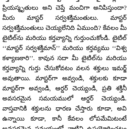
ప్రియస్మృతులు అని చెప్తే మంచిగా అనిపిస్తుందా?
మీరు మాస్టర్ సర్వశక్తిమంతులు. మాస్టర్
సర్వశక్తిమంతులు చెయ్యలేనిది ఏముంది? కేవలం మీ
టైటిల్‌ను మరియు కర్తవ్యాన్ని గుర్తుంచుకోండి. టైటిల్
‘‘మాస్టర్ సర్వశక్తిమాన్’’ మరియు కర్తవ్యము ‘‘విశ్వ
కళ్యాణకారి’’. కావున సదా మీ టైటిల్‌ను మరియు
కర్తవ్యాన్ని గుర్తు చేసుకోవటం వలన శక్తులు ఇమర్జ్
అవుతాయి. మాస్టర్‌గా అవ్వండి, శక్తులకు కూడా
మాస్టర్‌గా అవ్వండి, ఆర్డర్ చెయ్యండి, ప్రతి శక్తినీ
అవసరమైన సమయములో ఆర్డర్ చెయ్యండి.
వాస్తవానికి శక్తులను ధారణ చేస్తారు కూడా, అవి
ఉన్నాయి కూడా, కానీ కేవలం లోపమేమిటంటే
అవసరమైన సమయంలో వాటిని ఉపయోగించటం