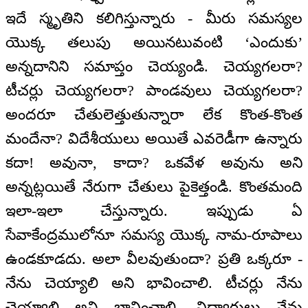
ఇదే స్మృతిని కలిగిస్తున్నారు - మీరు సమస్యల
యొక్క తలుపు అయినటువంటి ‘ఎందుకు’
అన్నదానిని సమాప్తం చెయ్యండి. చెయ్యగలరా?
టీచర్లు చెయ్యగలరా? పాండవులు చెయ్యగలరా?
అందరూ చేతులెత్తుతున్నారా లేక కొంత-కొంత
మందేనా? విదేశీయులు అయితే ఎవరెడీగా ఉన్నారు
కదా! అవునా, కాదా? ఒకవేళ అవును అని
అన్నట్లయితే నేరుగా చేతులు పైకెత్తండి. కొంతమంది
ఇలా-ఇలా చేస్తున్నారు. ఇప్పుడు ఏ
సేవాకేంద్రములోనూ సమస్య యొక్క నామ-రూపాలు
ఉండకూడదు. అలా వీలవుతుందా? ప్రతి ఒక్కరూ -
నేను చెయ్యాలి అని భావించాలి. టీచర్లు నేను
చెయ్యాలి అని భావించాలి, విద్యార్థులు నేను