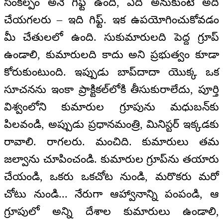
సంకల్పం అనే గిఫ్ట్ ఉంది, ఏది అనుకుంటే అది
చేయగలరు – ఇది గిఫ్ట్. ఇక ఉపయోగించుకోవడం
మీ చేతులలో ఉంది. సుకుమారులది పెద్ద గ్రూప్
ఉండాలి, కుమారులది కాదు అని ప్రభుత్వం కూడా
కోరుకుంటుంది. ఇప్పుడు బాప్‌దాదా యొక్క ఒక
సూచనను ఇంకా ప్రాక్టికల్‌లోకి తీసుకురాలేదు, పూర్తి
విశ్వంలోని కుమారుల గ్రూపును మధుబన్‌కు
పిలవండి, అప్పుడు ప్రధానమంత్రి, మినిస్టర్ ఇక్కడకు
రావాలి. రాగలరు. మంచిది. కుమారులు తమ
జల్వాను చూపించండి. కుమారుల గ్రూప్‌ను తయారు
చేయండి, ఒకరు ఒకచోట నుండి, మరొకరు మరో
చోటు నుండి... నేరుగా ఆహ్వానాన్ని పంపండి, ఆ
గ్రూపులో అన్ని దేశాల కుమారులు ఉండాలి,