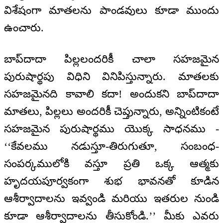
విశేషంగా మాతలను పాండవులు కూడా ముందు
ఉంచారు.
బాప్‌దాదా పిల్లలందరికీ చాలా సహజమైన
పురుషార్థపు విధిని వినిపిస్తున్నారు. మాతలకు
సహజమైనది కావాలి కదా! అందుకని బాప్‌దాదా
మాతలు, పిల్లలు అందరికీ చెప్తున్నారు, అన్నింటికంటే
సహజమైన పురుషార్థము యొక్క సాధనము -
‘‘కేవలము నడుస్తూ-తిరుగుతూ, సంబంధ-
సంపర్కములోకి వస్తూ ప్రతి ఒక్క ఆత్మకు
హృదయపూర్వకంగా శుభ భావనతో కూడిన
ఆశీర్వాదాలను ఇవ్వండి మరియు ఇతరుల నుండి
కూడా ఆశీర్వాదాలను తీసుకోండి.’’ మీకు ఎవరు