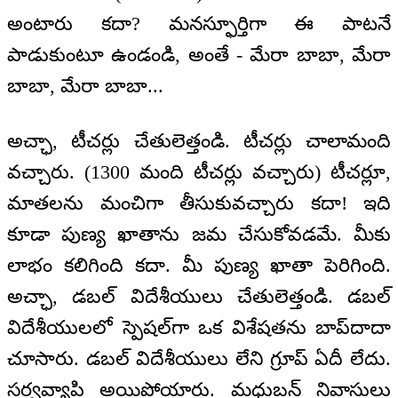
అంటారు కదా? మనస్ఫూర్తిగా ఈ పాటనే
పాడుకుంటూ ఉండండి, అంతే - మేరా బాబా, మేరా
బాబా, మేరా బాబా...
అచ్ఛా, టీచర్లు చేతులెత్తండి. టీచర్లు చాలామంది
వచ్చారు. (1300 మంది టీచర్లు వచ్చారు) టీచర్లూ,
మాతలను మంచిగా తీసుకువచ్చారు కదా! ఇది
కూడా పుణ్య ఖాతాను జమ చేసుకోవడమే. మీకు
లాభం కలిగింది కదా. మీ పుణ్య ఖాతా పెరిగింది.
అచ్ఛా, డబల్ విదేశీయులు చేతులెత్తండి. డబల్
విదేశీయులలో స్పెషల్‌గా ఒక విశేషతను బాప్‌దాదా
చూసారు. డబల్ విదేశీయులు లేని గ్రూప్ ఏదీ లేదు.
సర్వవ్యాపి అయిపోయారు. మధుబన్ నివాసులు