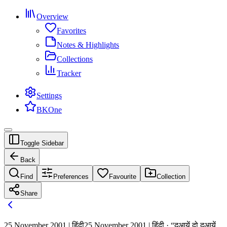
Overview
Favorites
Notes & Highlights
Collections
Tracker
Settings
BKOne
Toggle Sidebar
Back
Find
Preferences
Favourite
Collection
Share
25 November 2001 | हिंदी
25 November 2001 | हिंदी · “दुआयें दो दुआयें