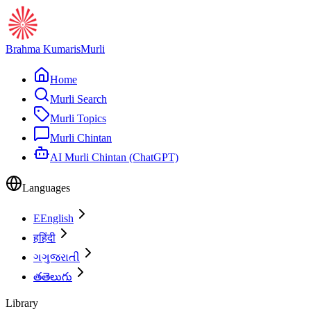
Brahma Kumaris
Murli
Home
Murli Search
Murli Topics
Murli Chintan
AI Murli Chintan (ChatGPT)
Languages
E
English
ह
हिंदी
ગ
ગુજરાતી
త
తెలుగు
Library