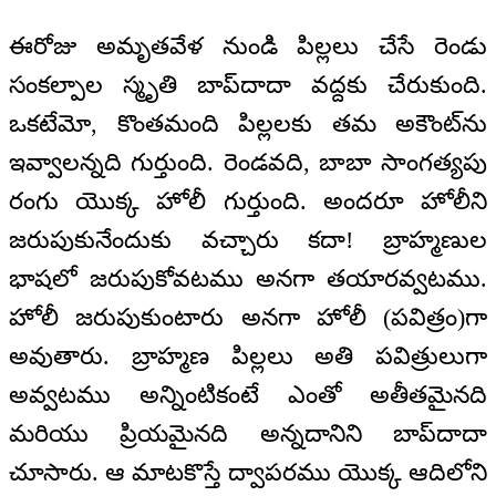
ఈరోజు అమృతవేళ నుండి పిల్లలు చేసే రెండు
సంకల్పాల స్మృతి బాప్‌దాదా వద్దకు చేరుకుంది.
ఒకటేమో, కొంతమంది పిల్లలకు తమ అకౌంట్‌ను
ఇవ్వాలన్నది గుర్తుంది. రెండవది, బాబా సాంగత్యపు
రంగు యొక్క హోలీ గుర్తుంది. అందరూ హోలీని
జరుపుకునేందుకు వచ్చారు కదా! బ్రాహ్మణుల
భాషలో జరుపుకోవటము అనగా తయారవ్వటము.
హోలీ జరుపుకుంటారు అనగా హోలీ (పవిత్రం)గా
అవుతారు. బ్రాహ్మణ పిల్లలు అతి పవిత్రులుగా
అవ్వటము అన్నింటికంటే ఎంతో అతీతమైనది
మరియు ప్రియమైనది అన్నదానిని బాప్‌దాదా
చూసారు. ఆ మాటకొస్తే ద్వాపరము యొక్క ఆదిలోని