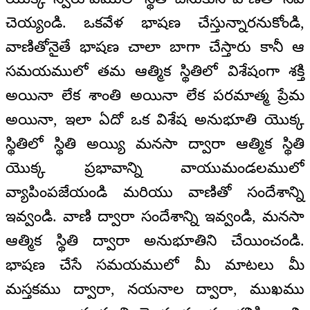
చెయ్యండి. ఒకవేళ భాషణ చేస్తున్నారనుకోండి,
వాణితోనైతే భాషణ చాలా బాగా చేస్తారు కానీ ఆ
సమయములో తమ ఆత్మిక స్థితిలో విశేషంగా శక్తి
అయినా లేక శాంతి అయినా లేక పరమాత్మ ప్రేమ
అయినా, ఇలా ఏదో ఒక విశేష అనుభూతి యొక్క
స్థితిలో స్థితి అయ్యి మనసా ద్వారా ఆత్మిక స్థితి
యొక్క ప్రభావాన్ని వాయుమండలములో
వ్యాపింపజేయండి మరియు వాణితో సందేశాన్ని
ఇవ్వండి. వాణి ద్వారా సందేశాన్ని ఇవ్వండి, మనసా
ఆత్మిక స్థితి ద్వారా అనుభూతిని చేయించండి.
భాషణ చేసే సమయములో మీ మాటలు మీ
మస్తకము ద్వారా, నయనాల ద్వారా, ముఖము