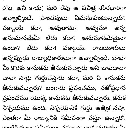
రోజు అని కాదు) మరి రేపు ఆ పవిత్ర శరీరధారిగా
అవ్వాల్సిందే. పాండవులు ఏమనుకుంటున్నారు?
పక్కాయే కదా, అవుతామా, అవ్వమా అన్న
అనుమానమేమీ లేదు కదా? అనుమానమేమైనా
ఉందా? లేదు కదా! పక్కాయే. రాజయోగులు
అన్నప్పుడు రాజ్యాధికారులుగా అవ్వాల్సిందే. బాబా
మీ కొరకు కానుకను తీసుకువచ్చారు అని బాప్‌దాదా
చాలా సార్లు గుర్తుచేస్తారు కదా, మరి ఏ కానుకను
తీసుకువచ్చారు? బంగారు ప్రపంచము, సతోప్రధాన
ప్రపంచము యొక్క కానుకను తీసుకువచ్చారు. కనుక
నిశ్చయము ఉంది, నిశ్చయానికి గుర్తు ఆత్మిక నషా.
ఎంతగా మీ రాజ్యానికి సమీపంగా వస్తూ ఉన్నారో,
ఇంటికి కూడా సమీపంగా వస్తూ ఉన్నారో మరియు మీ