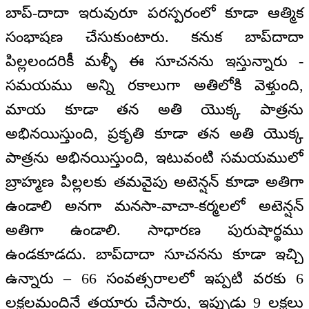
బాప్‌-దాదా ఇరువురూ పరస్పరంలో కూడా ఆత్మిక
సంభాషణ చేసుకుంటారు. కనుక బాప్‌దాదా
పిల్లలందరికీ మళ్ళీ ఈ సూచనను ఇస్తున్నారు -
సమయము అన్ని రకాలుగా అతిలోకి వెళ్తుంది,
మాయ కూడా తన అతి యొక్క పాత్రను
అభినయిస్తుంది, ప్రకృతి కూడా తన అతి యొక్క
పాత్రను అభినయిస్తుంది, ఇటువంటి సమయములో
బ్రాహ్మణ పిల్లలకు తమవైపు అటెన్షన్ కూడా అతిగా
ఉండాలి అనగా మనసా-వాచా-కర్మలలో అటెన్షన్
అతిగా ఉండాలి. సాధారణ పురుషార్థము
ఉండకూడదు. బాప్‌దాదా సూచనను కూడా ఇచ్చి
ఉన్నారు – 66 సంవత్సరాలలో ఇప్పటి వరకు 6
లక్షలమందినే తయారు చేసారు, ఇప్పుడు 9 లక్షలు