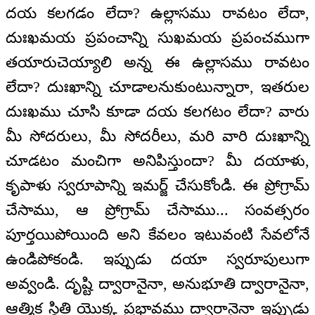
దయ కలగడం లేదా? ఉల్లాసము రావటం లేదా,
దుఃఖమయ ప్రపంచాన్ని సుఖమయ ప్రపంచముగా
తయారుచెయ్యాలి అన్న ఈ ఉల్లాసము రావటం
లేదా? దుఃఖాన్ని చూడాలనుకుంటున్నారా, ఇతరుల
దుఃఖము చూసి కూడా దయ కలగటం లేదా? వారు
మీ సోదరులు, మీ సోదరీలు, మరి వారి దుఃఖాన్ని
చూడటం మంచిగా అనిపిస్తుందా? మీ దయాళు,
కృపాళు స్వరూపాన్ని ఇమర్జ్ చేసుకోండి. ఈ ప్రోగ్రామ్
చేసాము, ఆ ప్రోగ్రామ్ చేసాము... సంవత్సరం
పూర్తయిపోయింది అని కేవలం ఇటువంటి సేవలోనే
ఉండిపోకండి. ఇప్పుడు దయా స్వరూపులుగా
అవ్వండి. దృష్టి ద్వారానైనా, అనుభూతి ద్వారానైనా,
ఆత్మిక స్థితి యొక్క ప్రభావము ద్వారానైనా ఇప్పుడు