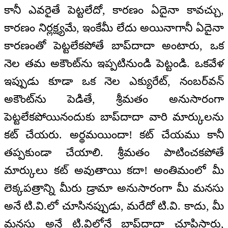
కానీ ఎవరైతే పెట్టలేదో, కారణం ఏదైనా కావచ్చు,
కారణం నిర్లక్ష్యమే, ఇంకేమీ లేదు అయినాగానీ ఏదైనా
కారణంతో పెట్టలేకపోతే బాప్‌దాదా అంటారు, ఒక
నెల తమ అకౌంట్‌ను ఇప్పటినుండి పెట్టండి. ఒకవేళ
ఇప్పుడు కూడా ఒక నెల ఎక్యురేట్, నంబర్‌వన్
అకౌంట్‌ను పెడితే, శ్రీమతం అనుసారంగా
పెట్టలేకపోయినందుకు బాప్‌దాదా వారి మార్కులను
కట్ చేయరు. అర్థమయిందా! కట్ చేయము కానీ
తప్పకుండా చేయాలి. శ్రీమతం పాటించకపోతే
మార్కులు కట్ అవుతాయి కదా! అంతిమంలో మీ
లెక్కపత్రాన్ని మీరు డ్రామా అనుసారంగా మీ మనసు
అనే టి.వి.లో చూసినప్పుడు, మరేదో టి.వి. కాదు, మీ
మనసు అనే టి.విలోనే బాప్‌దాదా చూపిస్తారు,