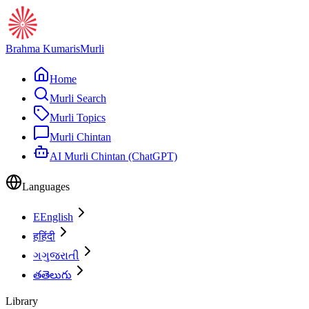
Brahma Kumaris
Murli
Home
Murli Search
Murli Topics
Murli Chintan
AI Murli Chintan (ChatGPT)
Languages
E
English
ह
हिंदी
ગ
ગુજરાતી
త
తెలుగు
Library