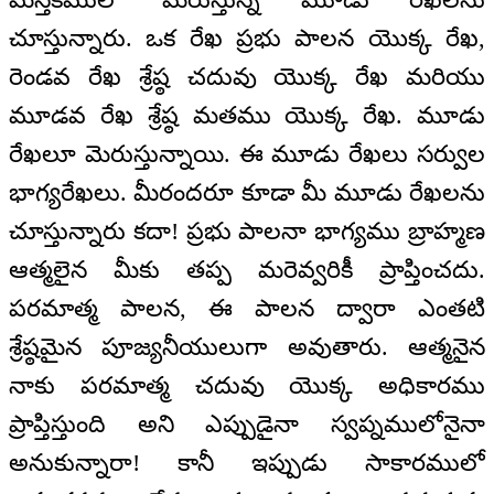
చూస్తున్నారు. ఒక రేఖ ప్రభు పాలన యొక్క రేఖ,
రెండవ రేఖ శ్రేష్ఠ చదువు యొక్క రేఖ మరియు
మూడవ రేఖ శ్రేష్ఠ మతము యొక్క రేఖ. మూడు
రేఖలూ మెరుస్తున్నాయి. ఈ మూడు రేఖలు సర్వుల
భాగ్యరేఖలు. మీరందరూ కూడా మీ మూడు రేఖలను
చూస్తున్నారు కదా! ప్రభు పాలనా భాగ్యము బ్రాహ్మణ
ఆత్మలైన మీకు తప్ప మరెవ్వరికీ ప్రాప్తించదు.
పరమాత్మ పాలన, ఈ పాలన ద్వారా ఎంతటి
శ్రేష్ఠమైన పూజ్యనీయులుగా అవుతారు. ఆత్మనైన
నాకు పరమాత్మ చదువు యొక్క అధికారము
ప్రాప్తిస్తుంది అని ఎప్పుడైనా స్వప్నములోనైనా
అనుకున్నారా! కానీ ఇప్పుడు సాకారములో