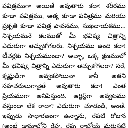
పవిత్రముగా అయితే అవుతారు కదా! శరీరము
కూడా పవిత్రము, ఆత్మ కూడా పవిత్రము మరియు
ప్రకృతి కూడా పవిత్ర పావనము, సుఖదాయకము...
నిశ్చయమనే కలముతో మీ భవిష్య చిత్రాన్ని
ఎదురుగా తెచ్చుకోగలరు. నిశ్చయము ఉంది కదా!
టీచర్లకు నిశ్చయముందా? అచ్ఛా, ఒక్క క్షణములో
మీ భవిష్య చిత్రాన్ని ఎదురుగా తెచ్చుకోగలరా? సరే,
కృష్ణుడిగా అవ్వకపోయినా కానీ అతని
సహచరులుగానైతే అవుతారు కదా! ఎంత
ప్రియముగా అనిపిస్తుంది. ఆర్టిస్ట్‌గా అవ్వటము
వస్తుందా లేక రాదా? ఎదురుగా చూడండి, అంతే.
ఇప్పుడు సాధారణంగా ఉన్నాను, రేపటి రోజున
(అంటే డ్రామాలోని రేపు, రేపు రాబోయే మరుసటి