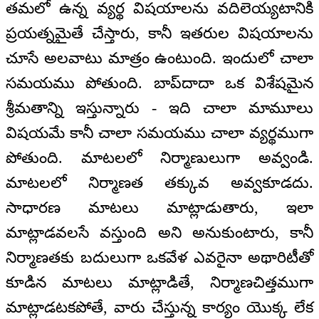
తమలో ఉన్న వ్యర్థ విషయాలను వదిలెయ్యటానికి
ప్రయత్నమైతే చేస్తారు, కానీ ఇతరుల విషయాలను
చూసే అలవాటు మాత్రం ఉంటుంది. ఇందులో చాలా
సమయము పోతుంది. బాప్‌దాదా ఒక విశేషమైన
శ్రీమతాన్ని ఇస్తున్నారు - ఇది చాలా మామూలు
విషయమే కానీ చాలా సమయము చాలా వ్యర్థముగా
పోతుంది. మాటలలో నిర్మాణులుగా అవ్వండి.
మాటలలో నిర్మాణత తక్కువ అవ్వకూడదు.
సాధారణ మాటలు మాట్లాడుతారు, ఇలా
మాట్లాడవలసే వస్తుంది అని అనుకుంటారు, కానీ
నిర్మాణతకు బదులుగా ఒకవేళ ఎవరైనా అథారిటీతో
కూడిన మాటలు మాట్లాడితే, నిర్మాణచిత్తముగా
మాట్లాడటకపోతే, వారు చేస్తున్న కార్యం యొక్క లేక