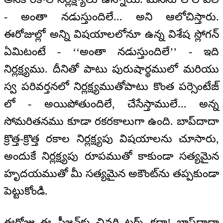
- అంతా నడుస్తుందిలే... అని ఆలోచిస్తారు.
ఈరోజుల్లో అన్ని విషయాలలోనూ ఉన్న విశేష స్లోగన్
ఏమిటంటే - ‘‘అంతా నడుస్తుందిలే’’ - ఇది
నిర్లక్ష్యము. దీనితో పాటు పురుషార్థములో మరియు
స్వ పరివర్తనలో నిర్లక్ష్యముతోపాటు కొంత పర్సెంటేజ్
లో - అయిపోతుందిలే, చేసేస్తాములే... అన్న
సోమరితనము కూడా రకరకాలుగా ఉంది. బాప్‌దాదా
క్రొత్త-క్రొత్త రకాల నిర్లక్ష్యపు విషయాలను చూసారు,
అందుకే నిర్లక్ష్యపు రూపముతో కాకుండా సత్యమైన
హృదయముతో మీ సత్యమైన అకౌంట్‌ను తప్పకుండా
పెట్టుకోండి.
ఈరోజు ఈ సీజన్‌కు చివరి టర్న్ కదా! బాప్‌దాదా