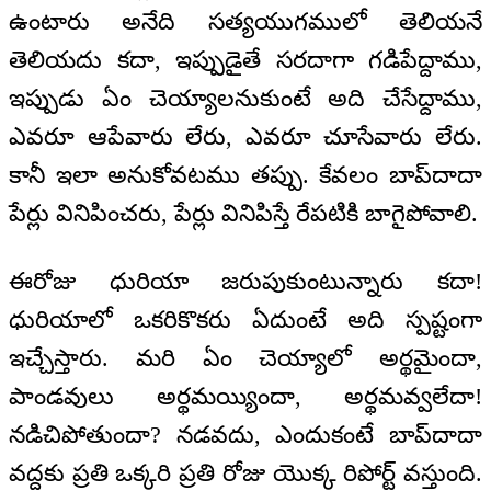
ఉంటారు అనేది సత్యయుగములో తెలియనే
తెలియదు కదా, ఇప్పుడైతే సరదాగా గడిపేద్దాము,
ఇప్పుడు ఏం చెయ్యాలనుకుంటే అది చేసేద్దాము,
ఎవరూ ఆపేవారు లేరు, ఎవరూ చూసేవారు లేరు.
కానీ ఇలా అనుకోవటము తప్పు. కేవలం బాప్‌దాదా
పేర్లు వినిపించరు, పేర్లు వినిపిస్తే రేపటికి బాగైపోవాలి.
ఈరోజు ధురియా జరుపుకుంటున్నారు కదా!
ధురియాలో ఒకరికొకరు ఏదుంటే అది స్పష్టంగా
ఇచ్చేస్తారు. మరి ఏం చెయ్యాలో అర్థమైందా,
పాండవులు అర్థమయ్యిందా, అర్థమవ్వలేదా!
నడిచిపోతుందా? నడవదు, ఎందుకంటే బాప్‌దాదా
వద్దకు ప్రతి ఒక్కరి ప్రతి రోజు యొక్క రిపోర్ట్ వస్తుంది.