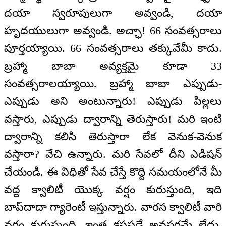
దయా స్వరూపులుగా అవ్వండి, దయా
హృదయులుగా అవ్వండి. అచ్ఛా! 66 సంవత్సరాలు
పూర్తయ్యాయి. 66 సంవత్సరాలు తక్కువేమీ కాదు.
బ్రహ్మా బాబా అవ్యక్తమై కూడా 33
సంవత్సరాలయ్యాయి. బ్రహ్మా బాబా ఎప్పుడు-
ఎప్పుడు అని అంటున్నారు! ఎప్పుడు పిల్లలు
వస్తారు, ఎప్పుడు ద్వారాన్ని తెరుస్తారు! మరి ఇంటి
ద్వారాన్ని కలిసి తెరుస్తారా లేక వెనుక-వెనుక
వస్తారా? వేచి ఉన్నారు. మరి సేవలో దీని ఎడిషన్
చేయండి. ఈ విధితో సేవ చేస్తే కొద్ది సమయంలోనే మీ
వద్ద క్వాలిటీ యొక్క వర్షం కురుస్తుంది, ఇది
బాప్‌దాదా గ్యారెంటీ ఇస్తున్నారు. వారస క్వాలిటీ వారి
వర్షం కురుస్తుంది. ఇంత కష్టపడే అవసరమే లేదు.