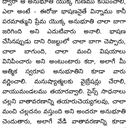
ద్వారా ఆ అనుభూతి యొక్క గుణము కనిపించాలి,
ఎలా అంటే - ఈరోజు భాషణనైతే విన్నాము కానీ
పరమాత్ముని ప్రేమ యొక్క అనుభూతి చాలా బాగా
జరిగింది అని ఎదుటివారు అనాలి. భాషణ
చేసినప్పుడు దాని రిజల్టులో చాలా బాగా చెప్పారు,
చాలా బాగుంది, చాలా మంచి విషయాలు
వినిపించారు అని అంటుంటారు కదా, అలాగే మీ
ఆత్మిక స్వరూప అనుభూతిని కూడా వారు
వర్ణించాలి. మనుష్యాత్మలకు వైబ్రేషన్లు చేరాలి,
వాయుమండలము తయారవ్వాలి. సైన్స్ సాధనాలు
చల్లని వాతావరణాన్ని తయారుచెయ్యగలవు, చాలా
మంచి చల్లదనం వస్తుంది అని అందరూ అనుభూతి
చెందుతారు, అలాగే వేడి వాతావరణాన్ని కూడా