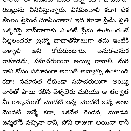
రిజల్టును వినిపిస్తున్నారు. వినిపించాలి కదా! లేక
కేవలం ప్రేమనే చూపించాలా? ఇది కూడా ప్రేమే. ప్రతి
ఒక్కరిపై బాప్‌దాదాకు ఎంతటి ప్రేమ ఉంటుందంటే
పిల్లలందరూ బ్రహ్మా బాబాతోపాటుగా తమ ఇంటికి
వెళ్ళాలి అని కోరుకుంటారు. వెనుక-వెనుక
రాకూడదు, సహచరులుగా అయ్యి రావాలి. మరి
దాని కోసం సమానంగా అయితే అవ్వాల్సి ఉంటుంది
కదా! సమానత లేకుండా సహచరులుగా అయ్యి
వారితో పాటు కలిసి వెళ్ళలేరు మరియు ఆ తర్వాత
మీ రాజ్యములో మొదటి జన్మ, మొదటి జన్మ అంటే
మొదటి జన్మే కదా, ఒకవేళ రెండవ, మూడవ
జన్మలోకి వచ్చినా కానీ, పోనీ రాజుగా అయినా కానీ