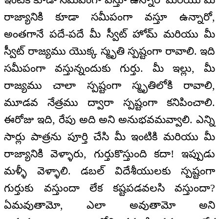
రాజ్యానికి కూడా సమీపంగా వస్తూ ఉన్నారో,
అంతగానే పదే-పదే మీ స్వీట్ హోమ్ మరియు మీ
స్వీట్ రాజ్యము యొక్క స్మృతి స్పష్టంగా రావాలి. ఇది
సమీపంగా వస్తున్నందుకు గుర్తు. మీ ఇల్లు, మీ
రాజ్యము చాలా స్పష్టంగా స్మృతిలోకి రావాలి,
మూడవ నేత్రము ద్వారా స్పష్టంగా కనిపించాలి.
ఈరోజు ఇది, రేపు అది అని అనుభవమవ్వాలి. ఎన్ని
సార్లు పాత్రను పూర్తి చేసి మీ ఇంటికి మరియు మీ
రాజ్యానికి వెళ్ళారు, గుర్తుకొస్తుంది కదా! ఇప్పుడు
మళ్ళీ వెళ్ళాలి. డబల్ విదేశీయులకు స్పష్టంగా
గుర్తుకు వస్తుందా లేక కష్టపడవలసి వస్తుందా?
ఏమవుతామో, ఎలా అవుతామో అని