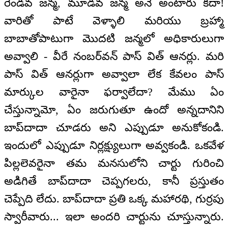
రెండవ జన్మ, మూడవ జన్మ అనే అంటారు కదా!
వారితో పాటే వెళ్ళాలి మరియు బ్రహ్మా
బాబాతోపాటుగా మొదటి జన్మలో అధికారులుగా
అవ్వాలి - వీరే నంబర్‌వన్ పాస్ విత్ ఆనర్లు. మరి
పాస్ విత్ ఆనర్లుగా అవ్వాలా లేక కేవలం పాస్
మార్కుల వారైనా ఫర్వాలేదా? మేము ఏం
చేస్తున్నామో, ఏం జరుగుతూ ఉందో అన్నదానిని
బాప్‌దాదా చూడరు అని ఎప్పుడూ అనుకోకండి.
ఇందులో ఎప్పుడూ నిర్లక్ష్యులుగా అవ్వకండి. ఒకవేళ
పిల్లలెవరైనా తమ మనసులోని చార్టు గురించి
అడిగితే బాప్‌దాదా చెప్పగలరు, కానీ ప్రస్తుతం
చెప్పేది లేదు. బాప్‌దాదా ప్రతి ఒక్క మహారథి, గుర్రపు
స్వారీవారు... ఇలా అందరి చార్టును చూస్తున్నారు.