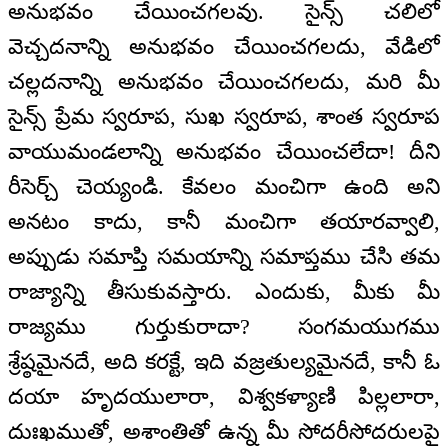
అనుభవం చేయించగలవు. సైన్స్ చలిలో
వెచ్చదనాన్ని అనుభవం చేయించగలదు, వేడిలో
చల్లదనాన్ని అనుభవం చేయించగలదు, మరి మీ
సైన్స్ ప్రేమ స్వరూప, సుఖ స్వరూప, శాంత స్వరూప
వాయుమండలాన్ని అనుభవం చేయించలేదా! దీని
రీసెర్చ్ చెయ్యండి. కేవలం మంచిగా ఉంది అని
అనటం కాదు, కానీ మంచిగా తయారవ్వాలి,
అప్పుడు సమాప్తి సమయాన్ని సమాప్తము చేసి తమ
రాజ్యాన్ని తీసుకువస్తారు. ఎందుకు, మీకు మీ
రాజ్యము గుర్తుకురాదా? సంగమయుగము
శ్రేష్ఠమైనదే, అది కరక్టే, ఇది వజ్రతుల్యమైనదే, కానీ ఓ
దయా హృదయులారా, విశ్వకళ్యాణి పిల్లలారా,
దుఃఖముతో, అశాంతితో ఉన్న మీ సోదరీసోదరులపై