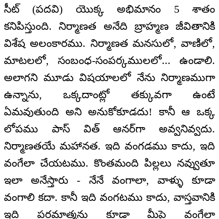
సీట్ (పదవి) యొక్క అభిమానం 5 శాతం
కనిపిస్తుంది. నిర్మాణత అనేది బ్రాహ్మణ జీవితానికి
విశేష అలంకారము. నిర్మాణత మనసులో, వాణిలో,
మాటలలో, సంబంధ-సంపర్కములలో... ఉండాలి.
అలాగని మూడు విషయాలలో నేను నిర్మాణముగా
ఉన్నాను, ఒక్కదాంట్లో తక్కువగా ఉంటే
ఏమవుతుంది అని అనుకోకూడదు! కానీ ఆ ఒక్క
లోపము పాస్ విత్ ఆనర్‌గా అవ్వనివ్వదు.
నిర్మాణతయే మహానత. ఇది వంగడము కాదు, ఇది
వంగేలా చేయటము. కొంతమంది పిల్లలు నవ్వుతూ
ఇలా అనేస్తారు - నేనే వంగాలా, వాళ్ళు కూడా
వంగాలి కదా. కానీ ఇది వంగటము కాదు, వాస్తవానికి
ఇది పరమాత్మను కూడా మీపై వంగేలా