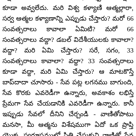
కూడా అవ్వలేదు. మరి విశ్వ కళ్యాణి ఆత్మల్లారా,
సర్వ ఆత్మల కళ్యాణాన్ని ఎప్పుడు చేస్తారు? మరో 66
సంవత్సరాలు కావాలా ఏమిటి? మరో 66
సంవత్సరాలు వద్దా? డబల్ విదేశీయులకు కావాలా?
వద్దా? మరి ఏమి చేస్తారు? సరే, సగం, 33
సంవత్సరాలు కావాలా? వద్దా? 33 సంవత్సరాలు
కూడా వద్దా, మరి ఏమి చేస్తారు? ఆ మాటకొస్తే
బాప్‌దాదా చూసారు - సేవ పట్ల లగనము బాగుంది,
సేవ కొరకు ఎవరెడీగా ఉన్నారు, అవకాశం లభిస్తే
ప్రేమగా సేవ చేయడానికి ఎవరెడీగా ఉన్నారు. కానీ
ఇప్పుడు సేవలో దీనిని చేర్చండి - వాణితోపాటు
మనసా, మీ ఆత్మను విశేషముగా ఏదో ఒక ప్రాప్తి
యొక్క స్వరూపములో స్థితి చేసుకుని వాణితో సేవ