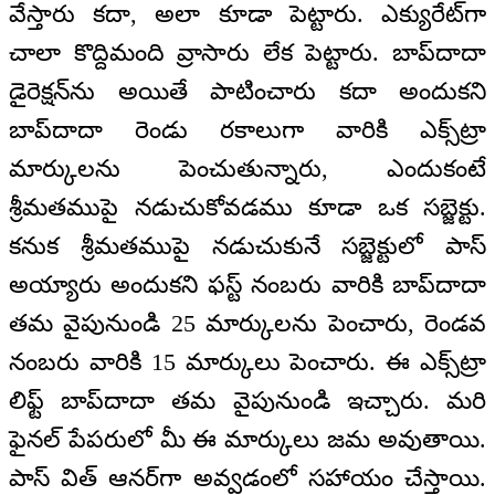
వేస్తారు కదా, అలా కూడా పెట్టారు. ఎక్యురేట్‌గా
చాలా కొద్దిమంది వ్రాసారు లేక పెట్టారు. బాప్‌దాదా
డైరెక్షన్‌ను అయితే పాటించారు కదా అందుకని
బాప్‌దాదా రెండు రకాలుగా వారికి ఎక్స్‌ట్రా
మార్కులను పెంచుతున్నారు, ఎందుకంటే
శ్రీమతముపై నడుచుకోవడము కూడా ఒక సబ్జెక్టు.
కనుక శ్రీమతముపై నడుచుకునే సబ్జెక్టులో పాస్
అయ్యారు అందుకని ఫస్ట్ నంబరు వారికి బాప్‌దాదా
తమ వైపునుండి 25 మార్కులను పెంచారు, రెండవ
నంబరు వారికి 15 మార్కులు పెంచారు. ఈ ఎక్స్‌ట్రా
లిఫ్ట్ బాప్‌దాదా తమ వైపునుండి ఇచ్చారు. మరి
ఫైనల్ పేపరులో మీ ఈ మార్కులు జమ అవుతాయి.
పాస్ విత్ ఆనర్‌గా అవ్వడంలో సహాయం చేస్తాయి.