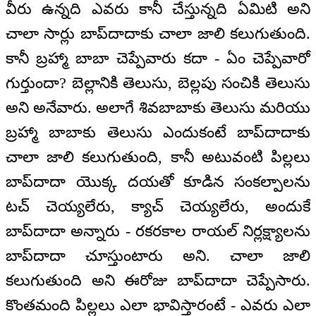
వీరు ఉన్నది ఎవరు కానీ చేస్తున్నది ఏమిటి అని
చాలా సార్లు బాప్‌దాదాకు చాలా జాలి కలుగుతుంది.
కానీ బ్రహ్మా బాబా చెప్పేవారు కదా - ఏం చెప్పేవారో
గుర్తుందా? బెల్లానికి తెలుసు, బెల్లపు సంచికి తెలుసు
అని అనేవారు. అలాగే శివబాబాకు తెలుసు మరియు
బ్రహ్మా బాబాకు తెలుసు ఎందుకంటే బాప్‌దాదాకు
చాలా జాలి కలుగుతుంది, కానీ అటువంటి పిల్లలు
బాప్‌దాదా యొక్క దయతో కూడిన సంకల్పాలను
టచ్ చెయ్యలేరు, క్యాచ్ చెయ్యలేరు, అందుకే
బాప్‌దాదా అన్నారు - రకరకాల రాయల్ నిర్లక్ష్యాలను
బాప్‌దాదా చూస్తుంటారు అని. చాలా జాలి
కలుగుతుంది అని ఈరోజు బాప్‌దాదా చెప్పేసారు.
కొంతమంది పిల్లలు ఎలా భావిస్తారంటే - ఎవరు ఎలా