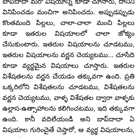
బాప్‌దాదా మరో విషయాన్ని కూడా చూసారు, దానిని
వినిపించడం మంచిగా అనిపించదు. అప్పుడప్పుడు
కొంతమంది పిల్లలు, చాలా-చాలా మంచి పిల్లలు
కూడా ఇతరుల విషయాలలో చాలా జోక్యం
చేసుకుంటారు. ఇతరుల విషయాలను చూడటము,
ఇతరుల విషయాలను వర్ణన చెయ్యటము... చూసేది
కూడా వ్యర్థమైన విషయాలు చూస్తారు. ఇతరుల
విశేషతలను వర్ణన చేయడం తక్కువగా ఉంది. ప్రతి
ఒక్కరిలోని విశేషతలను చూడటము, విశేషతలను
వర్ణన చెయ్యటము, వాళ్ళ విశేషతల ద్వారా వాళ్ళకు
ఉల్లాస-ఉత్సాహాలను కలిగించటము, ఇది తక్కువగా
ఉంది. కానీ వదిలేయండి అని బాప్‌దాదా ఏ
విషయాల గురించైతే చెప్తారో, ఆ వ్యర్థ విషయాలను,