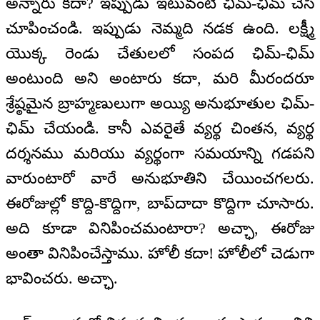
అన్నారు కదా? ఇప్పుడు ఇటువంటి ఛిమ్-ఛిమ్ చేసి
చూపించండి. ఇప్పుడు నెమ్మది నడక ఉంది. లక్ష్మీ
యొక్క రెండు చేతులలో సంపద ఛిమ్-ఛిమ్
అంటుంది అని అంటారు కదా, మరి మీరందరూ
శ్రేష్ఠమైన బ్రాహ్మణులుగా అయ్యి అనుభూతుల ఛిమ్-
ఛిమ్ చేయండి. కానీ ఎవరైతే వ్యర్థ చింతన, వ్యర్థ
దర్శనము మరియు వ్యర్థంగా సమయాన్ని గడపని
వారుంటారో వారే అనుభూతిని చేయించగలరు.
ఈరోజుల్లో కొద్ది-కొద్దిగా, బాప్‌దాదా కొద్దిగా చూసారు.
అది కూడా వినిపించమంటారా? అచ్ఛా, ఈరోజు
అంతా వినిపించేస్తాము. హోలీ కదా! హోలీలో చెడుగా
భావించరు. అచ్ఛా.