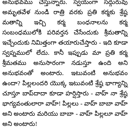
అనుభవము చేస్తున్నారు. స్వయంగా సద్గురువు
అమృతవేళ నుండి రాత్రి వరకు ప్రతి కర్మకు శ్రేష్ఠ
మతాన్ని ఇచ్చి కర్మ బంధనాలను కర్మ
సంబంధములోకి పరివర్తన చేసేందుకు శ్రీమతాన్ని
ఇచ్చేందుకు నిమిత్తంగా తయారుచేస్తారు - ఇది కూడా
స్వప్నములో లేదు. కానీ ఇప్పుడు మా ప్రతి కర్మ
శ్రీమతము అనుసారంగా నడుస్తూ ఉంది అని
అనుభవంతో అంటారు. ఇటువంటి అనుభవం
ఉందా? పిల్లలందరి యొక్క ఇటువంటి శ్రేష్ఠ భాగ్యాన్ని
చూస్తూ బాప్‌దాదా కూడా హర్షిస్తారు - వాహ్ నా శ్రేష్ఠ
భాగ్యవంతులారా వాహ్! పిల్లలు - వాహ్ బాబా వాహ్
అని అంటారు మరియు బాబా - వాహ్ పిల్లలూ వాహ్
అని అంటారు!