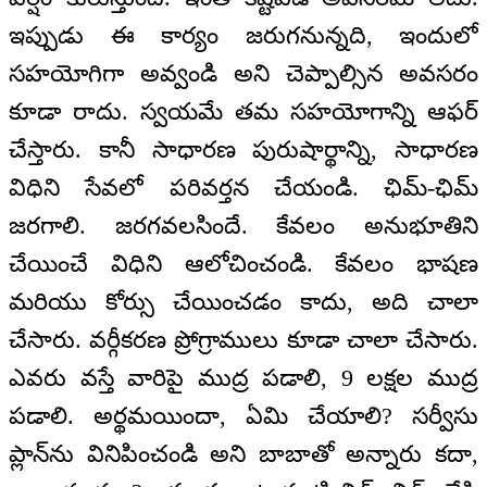
ఇప్పుడు ఈ కార్యం జరుగనున్నది, ఇందులో
సహయోగిగా అవ్వండి అని చెప్పాల్సిన అవసరం
కూడా రాదు. స్వయమే తమ సహయోగాన్ని ఆఫర్
చేస్తారు. కానీ సాధారణ పురుషార్థాన్ని, సాధారణ
విధిని సేవలో పరివర్తన చేయండి. ఛిమ్-ఛిమ్
జరగాలి. జరగవలసిందే. కేవలం అనుభూతిని
చేయించే విధిని ఆలోచించండి. కేవలం భాషణ
మరియు కోర్సు చేయించడం కాదు, అది చాలా
చేసారు. వర్గీకరణ ప్రోగ్రాములు కూడా చాలా చేసారు.
ఎవరు వస్తే వారిపై ముద్ర పడాలి, 9 లక్షల ముద్ర
పడాలి. అర్థమయిందా, ఏమి చేయాలి? సర్వీసు
ప్లాన్‌ను వినిపించండి అని బాబాతో అన్నారు కదా,