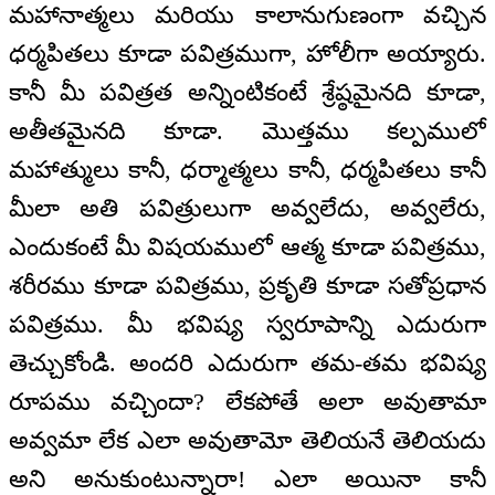
మహానాత్మలు మరియు కాలానుగుణంగా వచ్చిన
ధర్మపితలు కూడా పవిత్రముగా, హోలీగా అయ్యారు.
కానీ మీ పవిత్రత అన్నింటికంటే శ్రేష్ఠమైనది కూడా,
అతీతమైనది కూడా. మొత్తము కల్పములో
మహాత్ములు కానీ, ధర్మాత్మలు కానీ, ధర్మపితలు కానీ
మీలా అతి పవిత్రులుగా అవ్వలేదు, అవ్వలేరు,
ఎందుకంటే మీ విషయములో ఆత్మ కూడా పవిత్రము,
శరీరము కూడా పవిత్రము, ప్రకృతి కూడా సతోప్రధాన
పవిత్రము. మీ భవిష్య స్వరూపాన్ని ఎదురుగా
తెచ్చుకోండి. అందరి ఎదురుగా తమ-తమ భవిష్య
రూపము వచ్చిందా? లేకపోతే అలా అవుతామా
అవ్వమా లేక ఎలా అవుతామో తెలియనే తెలియదు
అని అనుకుంటున్నారా! ఎలా అయినా కానీ