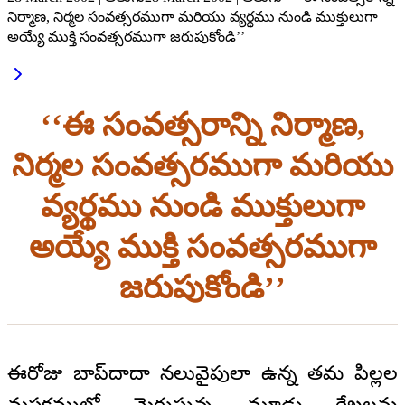
నిర్మాణ, నిర్మల సంవత్సరముగా మరియు వ్యర్థము నుండి ముక్తులుగా
అయ్యే ముక్తి సంవత్సరముగా జరుపుకోండి’’
‘‘ఈ సంవత్సరాన్ని నిర్మాణ,
నిర్మల సంవత్సరముగా మరియు
వ్యర్థము నుండి ముక్తులుగా
అయ్యే ముక్తి సంవత్సరముగా
జరుపుకోండి’’
ఈరోజు బాప్‌దాదా నలువైపులా ఉన్న తమ పిల్లల
మస్తకములో మెరుస్తున్న మూడు రేఖలను