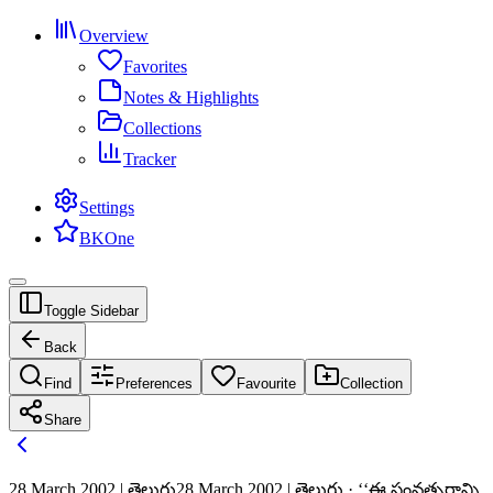
Overview
Favorites
Notes & Highlights
Collections
Tracker
Settings
BKOne
Toggle Sidebar
Back
Find
Preferences
Favourite
Collection
Share
28 March 2002 | తెలుగు
28 March 2002 | తెలుగు · ‘‘ఈ సంవత్సరాన్ని