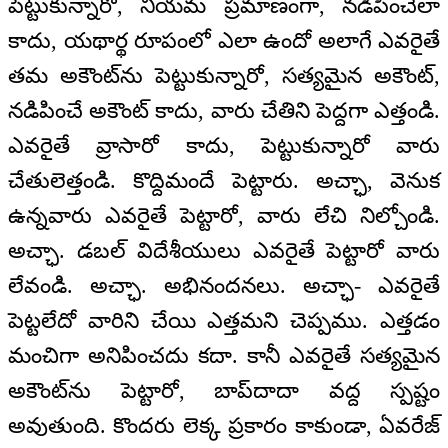
పెట్టుకున్నారో, నియమ ప్రమాణంగా, నడిపించేలా
కాదు, యథార్థ రూపంలో ఎలా ఉందో అలాగే ఎవరైతే
తమ అకౌంట్‌ను పెట్టుకున్నారో, సత్యమైన అకౌంట్‌,
నడిపించే అకౌంట్‌ కాదు, వారు చేతిని పెద్దగా ఎత్తండి.
ఎవరైతే వ్రాసారో కాదు, పెట్టుకున్నారో వారు
చేతులెత్తండి. కొద్దిమందే పెట్టారు. అచ్ఛా, వెనుక
ఉన్నవారు ఎవరైతే పెట్టారో, వారు లేచి నిల్చోండి.
అచ్ఛా. డబల్ విదేశీయులు ఎవరైతే పెట్టారో వారు
లేవండి. అచ్ఛా. అభినందనలు. అచ్ఛా- ఎవరైతే
పెట్టలేదో వారిని చేయి ఎత్తమని చెప్పము. ఎత్తడం
మంచిగా అనిపించదు కదా. కానీ ఎవరైతే సత్యమైన
అకౌంట్‌ను పెట్టారో, బాప్‌దాదా వద్ద స్పష్టం
అవుతుంది. కొందరు లెక్క ప్రకారం కాకుండా, ఏవరేజ్