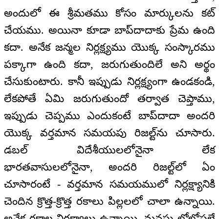
అందులో ఈ శ్రీమతము కోసం మార్కులను కట్
చేయము. అయినా కూడా బాప్‌దాదాకు ప్రేమ ఉంది
కదా. అనేక జన్మల నిర్లక్ష్యము యొక్క సంస్కారము
పక్కాగా ఉంది కదా, జరుగుతుందిలే అని అర్థం
చేసుకుంటారు. కానీ ఇప్పుడు నిర్లక్ష్యంగా ఉండకండి,
లేకపోతే ఏమి జరుగుతుందో తర్వాత చెప్తాము,
ఇప్పుడు చెప్పము ఎందుకంటే బాప్‌దాదా అందరి
యొక్క వర్తమాన సమయపు రిజల్ట్‌ను చూసారు.
డబల్ విదేశీయులలోనైనా లేక
భారతవాసులలోనైనా, అందరి రిజల్ట్‌లో ఏం
చూసారంటే - వర్తమాన సమయములో నిర్లక్ష్యానికి
చెందిన క్రొత్త-క్రొత్త రకాలు పిల్లలలో చాలా ఉన్నాయి.
అనేక రకాల నిర్లక్ష్యాలు ఉన్నాయి. మనసు లోలోపలే