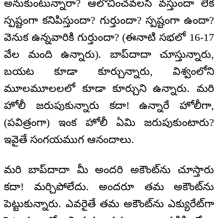
అనుకుంటున్నారా? ఆలోచించవలసి వస్తుందా లేక
స్పష్టంగా కనిపిస్తుందా? గుర్తుందా? స్పష్టంగా ఉందా?
వెనుక ఉన్నవారికి గుర్తుందా? (ఈనాటి సభలో 16-17
వేల మంది ఉన్నారు). బాప్‌దాదా చూస్తున్నారు,
బయట కూడా కూర్చున్నారు, విశ్వంలోని
మూలమూలలలో కూడా కూర్చుని ఉన్నారు. మరి
హోలీ జరుపుకున్నారు కదా! ఉన్నారే హోలీగా,
(పవిత్రంగా) ఇంక హోలీ ఏమి జరుపుకుంటారు?
ఇవైతే సంగయముగ ఆనందాలు.
మరి బాప్‌దాదా మీ అందరి అకౌంట్‌ను చూస్తారు
కదా! మర్చిపోలేదు. అందరూ తమ అకౌంట్‌ను
పెట్టుకున్నారు. ఎవరైతే తమ అకౌంట్‌ను ఎక్యురేట్‌గా