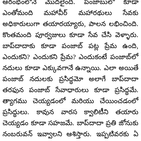
ఆరంభంలోనే మొదలైంది. పంజాబులో కూడా
ఎంతోమంది మహావీర్ మహారథులు సేవకు
అధికారులుగా తయారయ్యారు, పాలన లభించింది.
కొంతమంది పూర్వజులు కూడా సేవ చేసి వెళ్ళారు.
బాప్‌దాదాకు కూడా పంజాబ్ పట్ల ప్రేమ ఉంది,
ఎందుకని? ఎందుకని ప్రేమ? ఎందుకంటే పంజాబ్‌లో
నదులు కూడా ఎక్కువగానే ఉన్నాయి. ఎలా అయితే
పంజాబ్ నదులకు ప్రసిద్ధమో అలాగే బాప్‌దాదా
తరఫున పంజాబ్ సేవాధారులు కూడా ప్రసిద్ధమే.
త్యాగము చెయ్యడంలో మరియు చేయించడంలో
ప్రసిద్ధులు. కావున వారస క్వాలిటీని తయారు
చెయ్యడం కూడా సహజమే. బాప్‌దాదా ప్రతి జోనుకు
నంబరువన్ ఇవ్వాలని ఆశిస్తారు. ఇప్పటివరకు ఏ