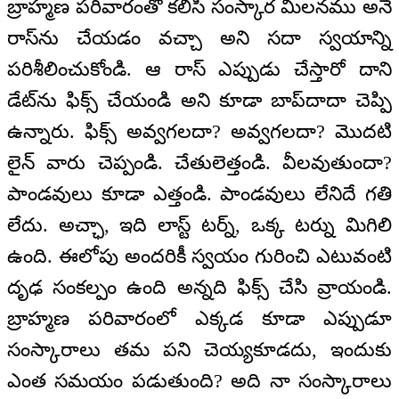
బ్రాహ్మణ పరివారంతో కలిసి సంస్కార మిలనము అనే
రాస్‌ను చేయడం వచ్చా అని సదా స్వయాన్ని
పరిశీలించుకోండి. ఆ రాస్ ఎప్పుడు చేస్తారో దాని
డేట్‌ను ఫిక్స్ చేయండి అని కూడా బాప్‌దాదా చెప్పి
ఉన్నారు. ఫిక్స్ అవ్వగలదా? అవ్వగలదా? మొదటి
లైన్ వారు చెప్పండి. చేతులెత్తండి. వీలవుతుందా?
పాండవులు కూడా ఎత్తండి. పాండవులు లేనిదే గతి
లేదు. అచ్ఛా, ఇది లాస్ట్ టర్న్, ఒక్క టర్ను మిగిలి
ఉంది. ఈలోపు అందరికీ స్వయం గురించి ఎటువంటి
దృఢ సంకల్పం ఉంది అన్నది ఫిక్స్ చేసి వ్రాయండి.
బ్రాహ్మణ పరివారంలో ఎక్కడ కూడా ఎప్పుడూ
సంస్కారాలు తమ పని చెయ్యకూడదు, ఇందుకు
ఎంత సమయం పడుతుంది? అది నా సంస్కారాలు