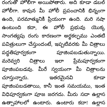
రంగుతో హోలీగా అయిపోతారు. అది కూడా డబల్
హోలీగా. కావున మీ హోలీ ప్రపంచానికి భిన్నంగా
ఉంది, పరమాత్మునికి ప్రియంగా ఉంది. మరి నషా
ఉంటుంది కదా, ఈ హోలీ ప్రభువు యొక్క
సాంగత్యపు రంగు కారణంగా అర్థకల్పము ఎంతటి
పవిత్రులుగా చేస్తుందంటే, ఇప్పటివరకు మీ చిత్రాలు
పద్ధతిపూర్వకంగా పూజింపబడుతున్నాయి.
మరెవ్వరి చిత్రాలు ఇలా ప్రేమపూర్వకంగా
పూజింపబడవు. మీరే స్వయంగా మీ చిత్రాలను
చూస్తున్నారు. ఇతరమైనవి కూడా
పూజింపబడతాయి, కానీ ఇంత సమయము, ఇంత
విధిపూర్వకంగా పూజ జరగదు. మీరు సదా ఉల్లాస
ఉత్సాహాలలో ఉంటారు. ఉంటారు కదా! ఉల్లాస