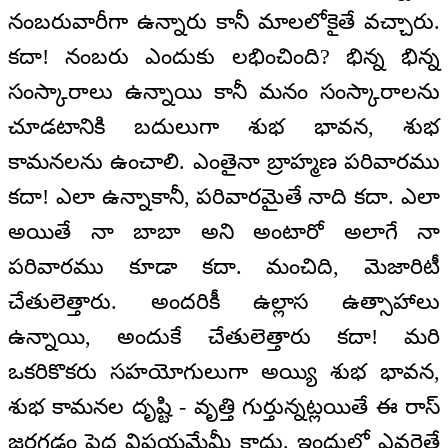
నంబరువారీగా ఉన్నారు కానీ మాలలోకైతే వచ్చారు.
కదా! నంబరు ఎందుకు లభించింది? భిన్న భిన్న
సంస్కారాలు ఉన్నాయి కానీ మనం సంస్కారాలను
చూడటానికి బదులుగా శుభ భావన, శుభ
కామనలను ఉంచాలి. ఎంతైనా బ్రాహ్మణ పరివారము
కదా! ఎలా ఉన్నాకానీ, పరివారమైతే నాది కదా. ఎలా
అయితే నా బాబా అని అంటారో అలాగే నా
పరివారము కూడా కదా. మంచిది, మెజారిటీ
చేతులెత్తారు. అందరికీ ఉల్లాస ఉత్సాహాలు
ఉన్నాయి, అందుకే చేతులెత్తారు కదా! మరి
ఒకరికొకరు సహయోగులుగా అయ్యి శుభ భావన,
శుభ కామనల దృష్టి - వృత్తి గుర్తున్నట్లయితే ఈ రాస్
జరగడం పెద్ద విషయమేమీ కాదు. ఇందులో ఎవరైతే