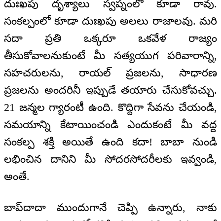
దుఃఖపు దృశ్యాలు స్వప్నంలో కూడా రావు.
సంకల్పంలో కూడా దుఃఖపు అలలు రాజాలవు. మరి
సదా ప్రతి ఒక్కరూ ఒకవేళ రాజ్యం
తీసుకోవాలనుకుంటే మీ సత్యయుగ పరివారాన్ని,
సహచరులను, రాయల్ ప్రజలను, సాధారణ
ప్రజలను అందరినీ ఇప్పుడే తయారు చేసుకోవచ్చు.
21 జన్మల గ్యారంటీ ఉంది. కొద్దిగా సేవను చేయండి,
సమయాన్ని కేటాయించండి ఎందుకంటే మీ వద్ద
సంకల్ప శక్తి అయితే ఉంది కదా! బాబా నుండి
లభించిన దానిని మీ సోదరసోదరీలకు ఇవ్వండి,
అంతే.
బాప్‌దాదా ముందుగానే చెప్పి ఉన్నారు, నాకు