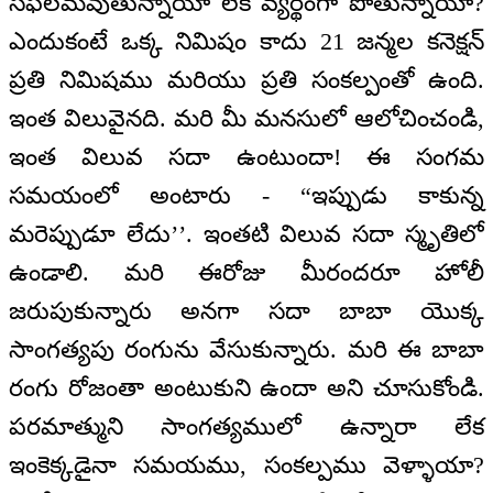
సఫలమవుతున్నాయా లేక వ్యర్థంగా పోతున్నాయా?
ఎందుకంటే ఒక్క నిమిషం కాదు 21 జన్మల కనెక్షన్
ప్రతి నిమిషము మరియు ప్రతి సంకల్పంతో ఉంది.
ఇంత విలువైనది. మరి మీ మనసులో ఆలోచించండి,
ఇంత విలువ సదా ఉంటుందా! ఈ సంగమ
సమయంలో అంటారు - “ఇప్పుడు కాకున్న
మరెప్పుడూ లేదు’’. ఇంతటి విలువ సదా స్మృతిలో
ఉండాలి. మరి ఈరోజు మీరందరూ హోలీ
జరుపుకున్నారు అనగా సదా బాబా యొక్క
సాంగత్యపు రంగును వేసుకున్నారు. మరి ఈ బాబా
రంగు రోజంతా అంటుకుని ఉందా అని చూసుకోండి.
పరమాత్ముని సాంగత్యములో ఉన్నారా లేక
ఇంకెక్కడైనా సమయము, సంకల్పము వెళ్ళాయా?