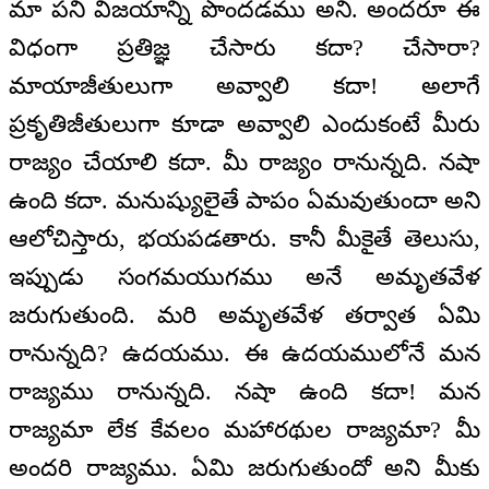
మా పని విజయాన్ని పొందడము అని. అందరూ ఈ
విధంగా ప్రతిజ్ఞ చేసారు కదా? చేసారా?
మాయాజీతులుగా అవ్వాలి కదా! అలాగే
ప్రకృతిజీతులుగా కూడా అవ్వాలి ఎందుకంటే మీరు
రాజ్యం చేయాలి కదా. మీ రాజ్యం రానున్నది. నషా
ఉంది కదా. మనుష్యులైతే పాపం ఏమవుతుందా అని
ఆలోచిస్తారు, భయపడతారు. కానీ మీకైతే తెలుసు,
ఇప్పుడు సంగమయుగము అనే అమృతవేళ
జరుగుతుంది. మరి అమృతవేళ తర్వాత ఏమి
రానున్నది? ఉదయము. ఈ ఉదయములోనే మన
రాజ్యము రానున్నది. నషా ఉంది కదా! మన
రాజ్యమా లేక కేవలం మహారథుల రాజ్యమా? మీ
అందరి రాజ్యము. ఏమి జరుగుతుందో అని మీకు