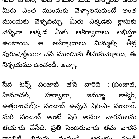
మీరు ఎంత ముందుకు వెళ్ళాలనుకుంటే అంత
ముందుకు వెళ్ళవచ్చు. మీరు ఎక్కడకు క్లాసుకు
వెళ్ళినా అక్కడ మీకు ఆశీర్వాదాలు లభిస్తూ
ఉంటాయి. ఆ ఆశీర్వాదాలు మిమ్మల్ని తీవ్ర
పురుషార్థీలుగా చేసి ముందుకు తీసుకువెళ్తాయి, ఈ
నిశ్చయము ఉంచండి. అచ్ఛా.
సేవ టర్న్ పంజాబ్ జోన్ వారిది :-(పంజాబ్,
హిమాచల్, హర్యాణా, జమ్మూ కాశ్మీర్,
ఉత్తరాంచల్):- పంజాబ్ ఉన్నదే షేర్-ఎ- పంజాబ్.
మరి పంజాబ్ అంటే షేర్ అనగా వారసులను
తయారు చేసేది. ప్రతి సెంటరువారు తమ వారస
క్వాలిటీ లిస్టును పంపండి. ఆరంభం నుండి