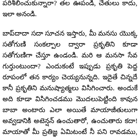
పరిశీలించుకున్నారా? తల ఊపండి, చేతులు కాదు,
ఇలా అనండి.
బాప్‌దాదా సదా సూచన ఇస్తారు, మీ మనసు యొక్క
సతోగుణి సంకల్పాల ద్వారా ప్రకృతిని కూడా
సతోగుణిగా చేస్తూ ఉండండి. మరి ఆ మనసా సేవ
గుర్తుంటుందా? ఎందుకంటే ఇప్పుడు ప్రకృతి పెద్ద
రూపంలో తన కార్యం చెయ్యనున్నది. ఇదైతే చిన్నదే
కానీ ప్రకృతిని మనుష్యాత్మలు విసిగించారు. అందుకే
అది కూడా విసిగించడము మొదలుపెట్టింది కావున
బాబా అంటారు ఎలా అయితే మాయాజీతులుగా
అవ్వడానికి అటెన్షన్ ఉంచుతారో, ఉంచుతారు కదా!
మాయాతో మీ ప్రతిజ్ఞ ఏమిటంటే నీ పని రావడము,