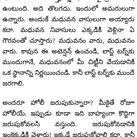
ఉంటుంది. అది తొలగదు. ఇందులో అమరులుగా
ఉన్నారు. అందుకే మధువన వాసులుగా అయ్యారు
కదా. మధువన నివాసులు ఎక్కడికి వెళ్లినా ఏ
గౌరవంతో చూస్తారు? మధువనం వారు, మధువనం
వారు. కావున ఈ అటెన్షన్ ఉంచండి, లాస్ట్ టర్న్‌కు
ముందుగానే, మధువనంలో మీ చిట్టీని వేయడానికి
ఒక స్థానాన్ని నిర్ణయించండి. కానీ లాస్ట్ టర్న్‌కు ముందే
జరగాలి.
అందరూ హోలీ జరుపుకున్నారా? మీకైతే రోజూ
హోలీయే. ఇప్పుడు కూడా ఇది బాహ్యంగా కొద్దిగా
జరుపుకోవలసి వస్తుంది. జరుపుకోవడానికి
ఇంకెక్కడికి వెళ్తారు! ఇక్కడే జరుపుకోవాలి కదా. కానీ