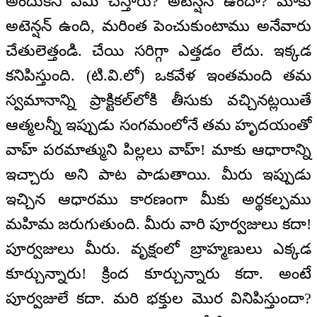
అందుకని ఏమి చేస్తారు? అటెన్షన్ ఉందా? మాకు
అటెన్షన్ ఉంది, మరింత పెంచుకుంటాము అనేవారు
చేతులెత్తండి. చేయి సరిగ్గా ఎత్తడం లేదు. ఇక్కడ
కనిపిస్తుంది. (టి.వి.లో) ఒకవేళ ఇంతమంది తమ
స్వమానాన్ని ప్రాక్టికల్‌లోకి తీసుకు వచ్చినట్లయితే
ఆత్మలన్నీ ఇప్పుడు సంగమంలోనే తమ హృదయంతో
వాహ్ పరమాత్ముని పిల్లలు వాహ్! మాకు ఆధారాన్ని
ఇచ్చారు అని పాట పాడుతాయి. మీరు ఇప్పుడు
ఇచ్చిన ఆధారము కారణంగా మీకు అర్థకల్పము
మహిమ జరుగుతుంది. మీరు వారి పూర్వజులు కదా!
పూర్వజులు మీరు. వృక్షంలో బ్రాహ్మణులు ఎక్కడ
కూర్చున్నారు! క్రింద కూర్చున్నారు కదా. అంటే
పూర్వజులే కదా. మరి భక్తుల మొర వినిపిస్తుందా?