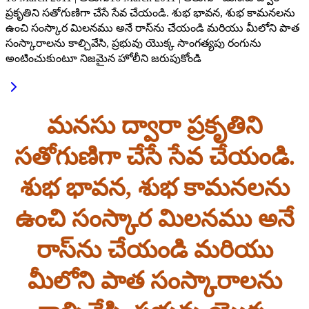
ప్రకృతిని సతోగుణిగా చేసే సేవ చేయండి. శుభ భావన, శుభ కామనలను
ఉంచి సంస్కార మిలనము అనే రాస్‌ను చేయండి మరియు మీలోని పాత
సంస్కారాలను కాల్చివేసి, ప్రభువు యొక్క సాంగత్యపు రంగును
అంటించుకుంటూ నిజమైన హోలీని జరుపుకోండి
మనసు ద్వారా ప్రకృతిని
సతోగుణిగా చేసే సేవ చేయండి.
శుభ భావన, శుభ కామనలను
ఉంచి సంస్కార మిలనము అనే
రాస్‌ను చేయండి మరియు
మీలోని పాత సంస్కారాలను