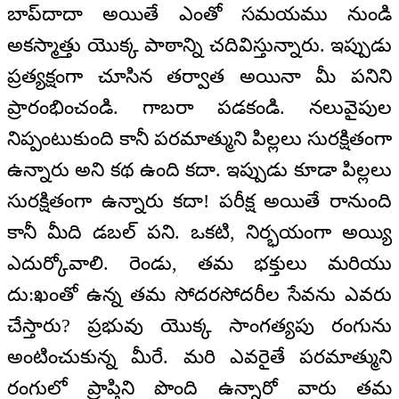
బాప్‌దాదా అయితే ఎంతో సమయము నుండి
అకస్మాత్తు యొక్క పాఠాన్ని చదివిస్తున్నారు. ఇప్పుడు
ప్రత్యక్షంగా చూసిన తర్వాత అయినా మీ పనిని
ప్రారంభించండి. గాబరా పడకండి. నలువైపుల
నిప్పంటుకుంది కానీ పరమాత్ముని పిల్లలు సురక్షితంగా
ఉన్నారు అని కథ ఉంది కదా. ఇప్పుడు కూడా పిల్లలు
సురక్షితంగా ఉన్నారు కదా! పరీక్ష అయితే రానుంది
కానీ మీది డబల్ పని. ఒకటి, నిర్భయంగా అయ్యి
ఎదుర్కోవాలి. రెండు, తమ భక్తులు మరియు
దు:ఖంతో ఉన్న తమ సోదరసోదరీల సేవను ఎవరు
చేస్తారు? ప్రభువు యొక్క సాంగత్యపు రంగును
అంటించుకున్న మీరే. మరి ఎవరైతే పరమాత్ముని
రంగులో ప్రాప్తిని పొంది ఉన్నారో వారు తమ