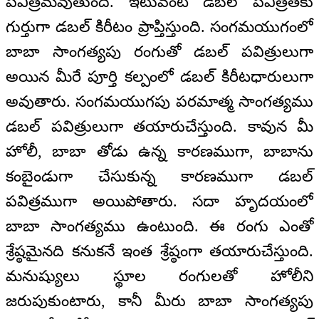
పవిత్రమవుతుంది. ఇటువంటి డబల్ పవిత్రతకు
గుర్తుగా డబల్ కిరీటం ప్రాప్తిస్తుంది. సంగమయుగంలో
బాబా సాంగత్యపు రంగుతో డబల్ పవిత్రులుగా
అయిన మీరే పూర్తి కల్పంలో డబల్ కిరీటధారులుగా
అవుతారు. సంగమయుగపు పరమాత్మ సాంగత్యము
డబల్ పవిత్రులుగా తయారుచేస్తుంది. కావున మీ
హోలీ, బాబా తోడు ఉన్న కారణముగా, బాబాను
కంబైండుగా చేసుకున్న కారణముగా డబల్
పవిత్రముగా అయిపోతారు. సదా హృదయంలో
బాబా సాంగత్యము ఉంటుంది. ఈ రంగు ఎంతో
శ్రేష్ఠమైనది కనుకనే ఇంత శ్రేష్ఠంగా తయారుచేస్తుంది.
మనుష్యులు స్థూల రంగులతో హోలీని
జరుపుకుంటారు, కానీ మీరు బాబా సాంగత్యపు