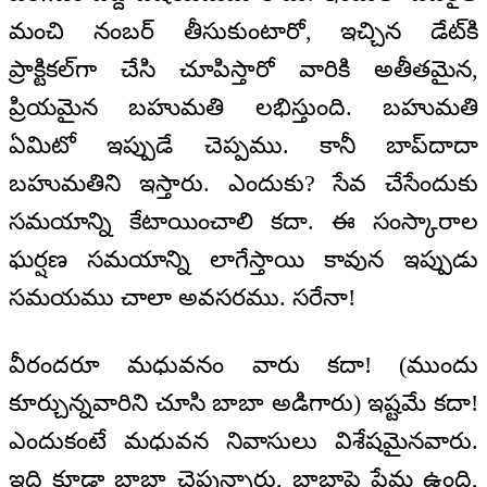
మంచి నంబర్ తీసుకుంటారో, ఇచ్చిన డేట్‌కి
ప్రాక్టికల్‌గా చేసి చూపిస్తారో వారికి అతీతమైన,
ప్రియమైన బహుమతి లభిస్తుంది. బహుమతి
ఏమిటో ఇప్పుడే చెప్పము. కానీ బాప్‌దాదా
బహుమతిని ఇస్తారు. ఎందుకు? సేవ చేసేందుకు
సమయాన్ని కేటాయించాలి కదా. ఈ సంస్కారాల
ఘర్షణ సమయాన్ని లాగేస్తాయి కావున ఇప్పుడు
సమయము చాలా అవసరము. సరేనా!
వీరందరూ మధువనం వారు కదా! (ముందు
కూర్చున్నవారిని చూసి బాబా అడిగారు) ఇష్టమే కదా!
ఎందుకంటే మధువన నివాసులు విశేషమైనవారు.
ఇది కూడా బాబా చెప్తున్నారు, బాబాపై ప్రేమ ఉంది,