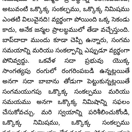
అటువంటి ఒక్కొక్క సంకల్పము, ఒక్కొక్క నిమిషము
ఎంతటి విలువైనది! వ్యర్థంగా పోయింది ఒక్క సెకండు
కాదు, అనేక జన్మల ప్రాలబ్ధములో తేడా వచ్చేస్తుంది.
బాప్‌దాదా ముందు కూడా చెప్పి ఉన్నారు, సంగమ
సమయాన్ని మరియు సంకల్పాన్ని ఎప్పుడూ వ్యర్థంగా
పోనివ్వద్దు. ఒకవేళ సదా ప్రభువు యొక్క
సాంగత్యపు రంగులో రంగరింపబడి ఉన్నట్లయితే
అనగా సదా బాబాను తోడుగా పెట్టుకున్నట్లయితే
సంగమయుగపు ఒక్కొక్క సంకల్పము మరియు
సమయము అనగా ఒక్కొక్క నిమిషాన్ని సఫలం
చేసుకోవచ్చు. మరి స్వయాన్ని పరిశీలించుకోండి,
ఒక్కొక్క నిమిషము, ఒక్కొక్క సంకల్పము