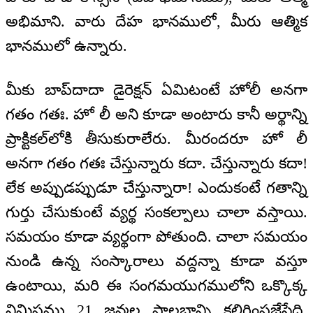
అభిమాని. వారు దేహ భానములో, మీరు ఆత్మిక
భానములో ఉన్నారు.
మీకు బాప్‌దాదా డైరెక్షన్ ఏమిటంటే హోలీ అనగా
గతం గతః. హో లీ అని కూడా అంటారు కానీ అర్థాన్ని
ప్రాక్టికల్‌లోకి తీసుకురాలేరు. మీరందరూ హో లీ
అనగా గతం గతః చేస్తున్నారు కదా. చేస్తున్నారు కదా!
లేక అప్పుడప్పుడూ చేస్తున్నారా! ఎందుకంటే గతాన్ని
గుర్తు చేసుకుంటే వ్యర్థ సంకల్పాలు చాలా వస్తాయి.
సమయం కూడా వ్యర్థంగా పోతుంది. చాలా సమయం
నుండి ఉన్న సంస్కారాలు వద్దన్నా కూడా వస్తూ
ఉంటాయి, మరి ఈ సంగమయుగములోని ఒక్కొక్క
నిమిషము 21 జన్మల ప్రాలబ్ధాన్ని కలిగింపజేసేది,