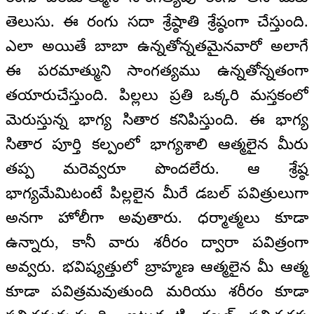
తెలుసు. ఈ రంగు సదా శ్రేష్ఠాతి శ్రేష్ఠంగా చేస్తుంది.
ఎలా అయితే బాబా ఉన్నతోన్నతమైనవారో అలాగే
ఈ పరమాత్ముని సాంగత్యము ఉన్నతోన్నతంగా
తయారుచేస్తుంది. పిల్లలు ప్రతి ఒక్కరి మస్తకంలో
మెరుస్తున్న భాగ్య సితార కనిపిస్తుంది. ఈ భాగ్య
సితార పూర్తి కల్పంలో భాగ్యశాలి ఆత్మలైన మీరు
తప్ప మరెవ్వరూ పొందలేరు. ఆ శ్రేష్ఠ
భాగ్యమేమిటంటే పిల్లలైన మీరే డబల్ పవిత్రులుగా
అనగా హోలీగా అవుతారు. ధర్మాత్మలు కూడా
ఉన్నారు, కానీ వారు శరీరం ద్వారా పవిత్రంగా
అవ్వరు. భవిష్యత్తులో బ్రాహ్మణ ఆత్మలైన మీ ఆత్మ
కూడా పవిత్రమవుతుంది మరియు శరీరం కూడా