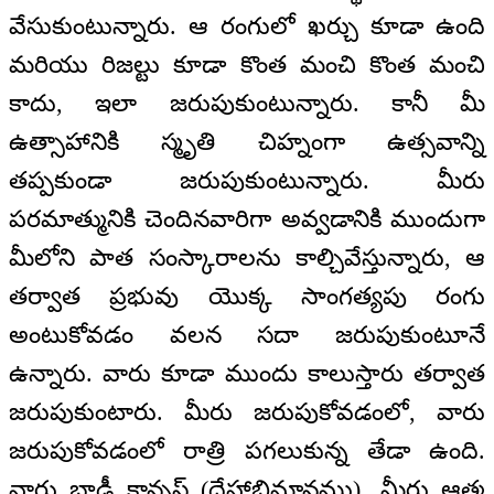
వేసుకుంటున్నారు. ఆ రంగులో ఖర్చు కూడా ఉంది
మరియు రిజల్టు కూడా కొంత మంచి కొంత మంచి
కాదు, ఇలా జరుపుకుంటున్నారు. కానీ మీ
ఉత్సాహానికి స్మృతి చిహ్నంగా ఉత్సవాన్ని
తప్పకుండా జరుపుకుంటున్నారు. మీరు
పరమాత్మునికి చెందినవారిగా అవ్వడానికి ముందుగా
మీలోని పాత సంస్కారాలను కాల్చివేస్తున్నారు, ఆ
తర్వాత ప్రభువు యొక్క సాంగత్యపు రంగు
అంటుకోవడం వలన సదా జరుపుకుంటూనే
ఉన్నారు. వారు కూడా ముందు కాలుస్తారు తర్వాత
జరుపుకుంటారు. మీరు జరుపుకోవడంలో, వారు
జరుపుకోవడంలో రాత్రి పగలుకున్న తేడా ఉంది.
వారు బాడీ కాన్సస్ (దేహాభిమానము), మీరు ఆత్మ