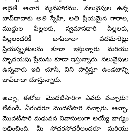
అదైతే ఆచార వ్యవహారము. నలువైపుల ఉన్న
బాప్‌దాదాకు అతి స్నేహి, అతి ప్రియమైన గారాల,
ముద్దుల పిల్లలకు, స్వమానధారి పిల్లలకు,
పిల్లలందరికీ బాప్‌దాదా పదమారెట్లు
ప్రియస్మృతులను కూడా ఇస్తున్నారు మరియు
హృదయపు ప్రేమను కూడా ఇస్తున్నారు. నలువైపుల
ఉన్నవారు ఇది చూసి, విని హర్షిస్తూ ఉండటాన్ని
బాప్‌దాదా చూస్తున్నారు.
అచ్ఛా, ఈరోజు మొదటిసారిగా ఎవరు వచ్చారు?
లేవండి. వీరందరూ మొదటిసారి వచ్చారు. అచ్ఛా.
మొదటిసారి మధువన నివాసులుగా అయ్యే భాగ్యం
లభించింది. మీ సోదరసోదరీలందరూ మరియు