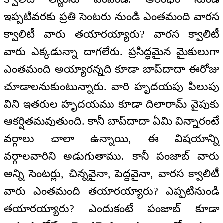
ఇప్పటివరకు ప్రతి సెంటరు నుండి ఎంతమంది వారస
క్వాలిటీ వారు తయారయ్యారు? వారస క్వాలిటీ
వారు ఎక్కడున్నా దాగలేరు. ప్రసిద్ధమైన మైకులుగా
ఎంతమంది అయ్యారన్నది కూడా బాప్‌దాదా ఈరోజు
చూడాలనుకుంటున్నారు. వారి హృదయపు పిలుపు
విని ఇతరుల హృదయము కూడా దిలారామ్ వైపుకు
ఆకర్షితమవుతుంది. కానీ బాప్‌దాదా ఏమి విన్నారంటే
వర్గాలు చాలా ఉన్నాయి, ఈ విషయాన్ని
వర్గాలవారిని అడుగుతాము. కానీ పంజాబ్ వారు
అన్ని సెంటర్లు, చిన్నవైనా, పెద్దవైనా, వారస క్వాలిటీ
వారు ఎంతమంది తయారయ్యారు? ఎప్పటినుండి
తయారయ్యారు? ఎందుకంటే పంజాబ్ కూడా