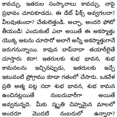
కావచ్చు, ఇతరుల సంస్కారాలు కావచ్చు, నాపై
ప్రభావం చూపకూడదు. ఈ డేట్ ఫిక్స్ అవ్వగలదా?
వీలవుతుందా? చేతులెత్తండి. అచ్ఛా, అందరి ఫోటో
తీయండి! ఎందుకంటే ఎలా అయితే ఈ అకస్మాత్తు
యొక్క ఆటను చూసారో అలాగే అన్నీ అకస్మాత్తుగానే
జరుగనున్నాయి. కావున బాప్‌దాదా తయారీలైతే
చూస్తారు కదా! ఇతరులకు శుభ భావన, శుభ
కామనలను ఇచ్చినప్పుడు, ఇతరులకు ఇచ్చే
ఇటువంటి ప్రోగ్రాము కూడా గతంలో చేసారు. ఒకవేళ
ప్రతి ఆత్మ పట్ల సదా శుభ భావన, శుభ కామన
ఉంచినట్లయితే నంబరువారీగా అయితే
అవ్వనున్నది. మీకు స్మృతి చిహ్నమైన మాలలో
అందరూ మొదటి నంబరులో ఉన్నారా?