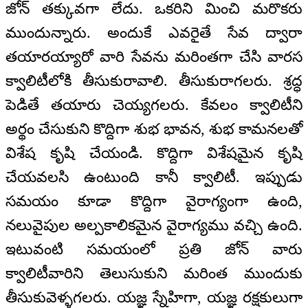
జోన్ తక్కువగా లేదు. ఒకరిని మించి మరొకరు
ముందున్నారు. అందుకే ఎవరైతే సేవ ద్వారా
తయారయ్యారో వారి సేవను మరింతగా చేసి వారస
క్వాలిటీలోకి తీసుకురావాలి. తీసుకురాగలరు. శ్రద్ధ
పెడితే తయారు చెయ్యగలరు. కేవలం క్వాలిటీని
అర్థం చేసుకుని కొద్దిగా శుభ భావన, శుభ కామనలతో
విశేష కృషి చేయండి. కొద్దిగా విశేషమైన కృషి
చేయవలసి ఉంటుంది కానీ క్వాలిటీ. ఇప్పుడు
సమయం కూడా కొద్దిగా వైరాగ్యంగా ఉంది,
నలువైపుల అల్పకాలికమైన వైరాగ్యము వచ్చి ఉంది.
ఇటువంటి సమయంలో ప్రతి జోన్ వారు
క్వాలిటీవారిని తెలుసుకుని మరింత ముందుకు
తీసుకువెళ్ళగలరు. యజ్ఞ స్నేహిగా, యజ్ఞ రక్షకులుగా