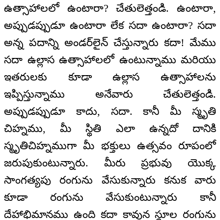
ఉత్సాహాలలో ఉంటారా? చేతులెత్తండి. ఉంటారా,
అప్పుడప్పుడూ ఉంటారా లేక సదా ఉంటారా? సదా
అన్న పదాన్ని అండర్‌లైన్ చేస్తున్నారు కదా! మేము
సదా ఉల్లాస ఉత్సాహాలలో ఉంటున్నాము మరియు
ఇతరులకు కూడా ఉల్లాస ఉత్సాహాలను
ఇప్పిస్తున్నాము అనేవారు చేతులెత్తండి.
అప్పుడప్పుడూ కాదు, సదా. కానీ మీ స్మృతి
చిహ్నము, మీ స్థితి ఎలా ఉన్నదో దానికి
స్మృతిచిహ్నముగా మీ భక్తులు ఉత్సవం రూపంలో
జరుపుకుంటున్నారు. మీరు ప్రభువు యొక్క
సాంగత్యపు రంగును వేసుకున్నారు కనుక వారు
కూడా రంగును వేసుకుంటున్నారు కానీ
దేహాభిమానము ఉంది కదా కావున స్థూల రంగును