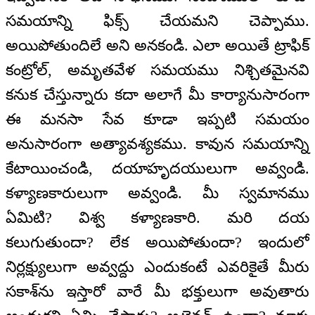
సమయాన్ని ఫిక్స్ చేయమని చెప్పాము.
అయిపోతుందిలే అని అనకండి. ఎలా అయితే ట్రాఫిక్
కంట్రోల్, అమృతవేళ సమయము నిశ్చితమైనవి
కనుక చేస్తున్నారు కదా అలాగే మీ కార్యానుసారంగా
ఈ మనసా సేవ కూడా ఇప్పటి సమయం
అనుసారంగా అత్యావశ్యకము. కావున సమయాన్ని
కేటాయించండి, దయాహృదయులుగా అవ్వండి.
కళ్యాణకారులుగా అవ్వండి. మీ స్వమానము
ఏమిటి? విశ్వ కళ్యాణకారి. మరి దయ
కలుగుతుందా? లేక అయిపోతుందా? ఇందులో
నిర్లక్ష్యులుగా అవ్వద్దు ఎందుకంటే ఎవరికైతే మీరు
సకాశ్‌ను ఇస్తారో వారే మీ భక్తులుగా అవుతారు