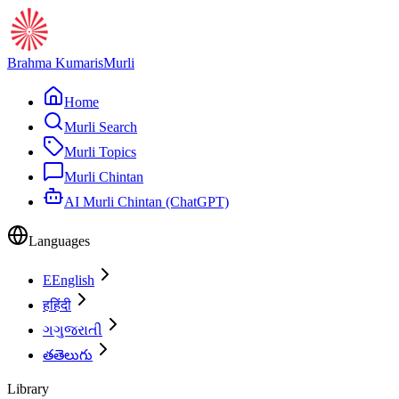
Brahma Kumaris
Murli
Home
Murli Search
Murli Topics
Murli Chintan
AI Murli Chintan (ChatGPT)
Languages
E
English
ह
हिंदी
ગ
ગુજરાતી
త
తెలుగు
Library