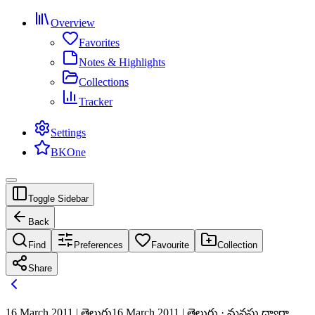
Overview
Favorites
Notes & Highlights
Collections
Tracker
Settings
BKOne
Toggle Sidebar
Back
Find
Preferences
Favourite
Collection
Share
16 March 2011 | తెలుగు
16 March 2011 | తెలుగు · మనసు ద్వారా