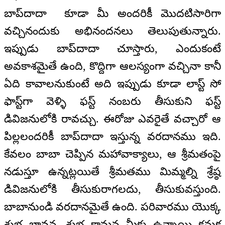
బాప్‌దాదా కూడా మీ అందరికీ మొదటిసారిగా
వచ్చినందుకు అభినందనలు తెలుపుతున్నారు.
ఇప్పుడు బాప్‌దాదా చూస్తారు, ఎందుకంటే
అవకాశమైతే ఉంది, కొద్దిగా ఆలస్యంగా వచ్చినా కానీ
ఏది కావాలనుకుంటే అది ఇప్పుడు కూడా లాస్ట్ సో
ఫాస్ట్‌గా వెళ్ళి ఫస్ట్ నంబరు తీసుకుని ఫస్ట్
డివిజనులోకి రావచ్చు. ఈరోజు ఎవరైతే వచ్చారో ఆ
పిల్లలందరికీ బాప్‌దాదా ఇస్తున్న వరదానము ఇది.
కేవలం బాబా చెప్పిన మహావాక్యాలు, ఆ శ్రీమతంపై
నడుస్తూ ఉన్నట్లయితే శ్రీమతము మిమ్మల్ని శ్రేష్ఠ
డివిజనులోకి తీసుకురాగలదు, తీసుకువస్తుంది.
బాబానుండి వరదానమైతే ఉంది. పరివారము యొక్క
శుభ భావన, శుభ కామన మీకు ఉన్నాయి కనుక