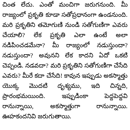
చింత లేదు. ఎంతో మంచిగా జరుగనుంది. మీ
రాజ్యంలో ప్రకృతి కూడా సతోప్రధానంగా ఉండనుంది.
మరి ప్రకృతిని తమోగుణి నుండి సతోగుణిగా ఎవరు
చేయాలి? లేక ప్రకృతి ఎలా ఉంటే అలా
నడిపించడమేనా? మీ రాజ్యంలో నడుస్తుందా?
నడుస్తుందా? అవునని లేక కాదని ఏదో ఒకటి
చెప్పండి. నడవదా? మరి ప్రకృతిని సతోగుణిగా చేసేది
ఎవరు? మీరే కదా చేసేది! కావున ఇప్పుడు అకస్మాత్తు
యొక్క మొదటి దృశ్యము, ఇది చిన్నది,
ప్రారంభమయింది. ఇప్పుడింకా పెద్దపెద్దవి
రానున్నాయి, అకస్మాత్తుగా రానున్నాయి.
ఊహకందనివి జరుగుతాయి.