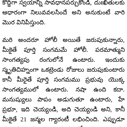
కొద్దిగా స్వయాన్ని సావధానపర్చుకోండి, దుఃఖితులకు
ఆధారంగా నిలువవలసిందే అని అనుకుంటే వారి
మొర వినిపిస్తుంది.
మరి అందరూ హోలీ అయితే జరుపుకున్నారు,
మీకైతే పూర్తి సంగమమే హోలీ. పరమాత్ముని
సాంగత్యపు రంగులోనే ఉంటారు. ఇందుకు
స్మృతిచిహ్నంగా ఒకట్రెండు రోజులు జరుపుకుంటారు
కానీ మీరైతే పూర్తి సంగమము ప్రభువు యొక్క
సాంగత్యములో ఉంటారు. నషా ఉంది కదా.
మనుష్యులు పాపం అడుగుతూ ఉంటారు, హే
ప్రభూ, ఇది చెయ్యండి, అది చెయ్యండి అని, కానీ
మీకైతే 21 జన్మల గ్యారంటీ లభించింది. ఎప్పుడూ