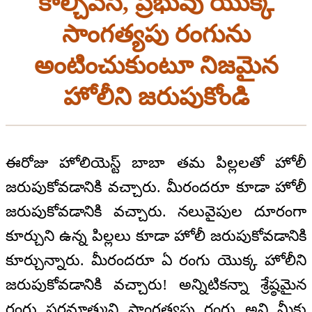
కాల్చివేసి, ప్రభువు యొక్క
సాంగత్యపు రంగును
అంటించుకుంటూ నిజమైన
హోలీని జరుపుకోండి
ఈరోజు హోలియెస్ట్ బాబా తమ పిల్లలతో హోలీ
జరుపుకోవడానికి వచ్చారు. మీరందరూ కూడా హోలీ
జరుపుకోవడానికి వచ్చారు. నలువైపుల దూరంగా
కూర్చుని ఉన్న పిల్లలు కూడా హోలీ జరుపుకోవడానికి
కూర్చున్నారు. మీరందరూ ఏ రంగు యొక్క హోలీని
జరుపుకోవడానికి వచ్చారు! అన్నిటికన్నా శ్రేష్ఠమైన
రంగు పరమాత్ముని సాంగత్యపు రంగు అని మీకు