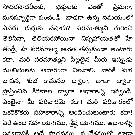
సోదరసోదరీలకు, భక్తులకు ఎంతో ప్రేమగా,
మనస్ఫూర్తిగా పంచండి. బాధగా ఉన్న సమయంలో
ఎవరు గుర్తుకు వస్తారు? పరమాత్ముని గురించి
తెలిసినా, తెలియకపోయినా నిస్సహాయతతో హే
తండ్రీ, హే పరమాత్మా అనైతే తప్పకుండా అంటారు
కదా. మరి పరమాత్ముని పిల్లలైన మీరు ఇప్పుడు
దుఃఖితులకు ఆధారంగా నిలవాలి. వారికి శుభ
భావన, శుభ కామనల ద్వారా, బాబా ద్వారా
ప్రాప్తించిన కిరణాల ద్వారా ఆధారాన్ని ఇవ్వండి.
ఎంతైనా మీ పరివారమే కదా! మరి పరివారంలో
ఒకరికొకరు సహకారాన్ని అందించుకుంటారు కదా!
పేరే ఉంది సహ యోగము, శ్రేష్ఠ యోగము. ఆధారాన్ని
ఇవ్వడానికి అదే సాధనము. సందేశములో కూడా