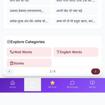
अन्त मति सो गति
अंधेर नगरी चौपट राजा टके सेर भाजी टके सेर खाजा
अचतम् केशवम् रामनारायणम्...
अपनी घोट तो नशा चढ़े
अशंख मूरख अंध घोर अशंख चोर हराम खोर असंख अमर कार जाहि जोर ...
अम्मा मरे तो भी हलुवा खाना, बाप मरे तो भी हलुआ खाना
Explore Categories
Hindi Words
English Words
Stories
2
/
8
Home
Menu
BKOne
WhatsApp
Murlis