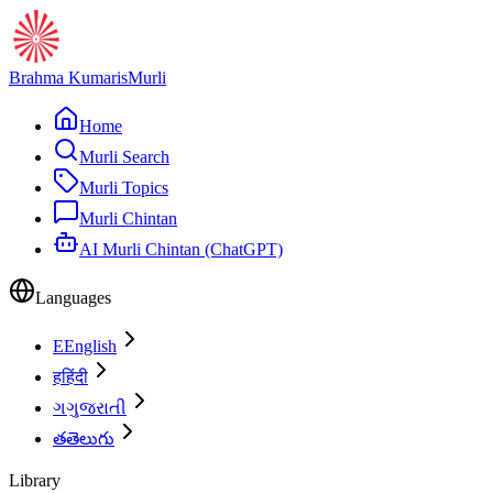
Brahma Kumaris
Murli
Home
Murli Search
Murli Topics
Murli Chintan
AI Murli Chintan (ChatGPT)
Languages
E
English
ह
हिंदी
ગ
ગુજરાતી
త
తెలుగు
Library