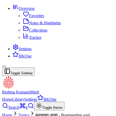
Overview
Favorites
Notes & Highlights
Collections
Tracker
Settings
BKOne
Toggle Sidebar
Brahma Kumaris
Murli
Home
Library
Settings
BKOne
Search
K
Toggle theme
Home
Topics
बंधनमुक्त आत्मा - Bondagefree soul