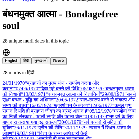
बंधनमुक्त आत्मा - Bondagefree
soul
28
unique murli date
s
in this topic
English
हिंदी
ગુજરાતી
తెలుగు
28
murli
s
in
हिंदी
24/01
/
1970
“ब्राह्मणों का मुख्य धंधा - समर्पण करना और
कराना”
07/06
/
1970
“दिव्य मूर्त बनने की विधि”
06/08
/
1970
“बन्धनमुक्त आत्मा
की निशानी”
13/03
/
1971
“बन्धनमुक्त आत्मा की निशानियाँ”
29/08
/
1971
“सबसे
सूक्ष्म बन्धन - बुद्धि का अभिमान”
20/05
/
1972
“सार-स्वरूप बनने से संकल्प और
समय की बचत”
16/05
/
1974
“महारथीपन के लक्षण”
12/06
/
1977
“कमल पुष्प
समान स्थिति ही ब्राह्मण जीवन का श्रेष्ठ आसन है”
05/12
/
1978
“मरजीवा जन्म
का निजी संस्कार - पहली स्मृति और पहला बोल”
01/01
/
1979
“नए वर्ष के लिए
बाप द्वारा कराया गया दृढ़ संकल्प”
30/01
/
1979
“सर्व बन्धनों से मुक्ति की
युक्ति”
26/11
/
1979
“प्रीत की रीति”
30/11
/
1979
“स्वमान में स्थित आत्मा के
लक्षण”
19/03
/
1981
“विश्व के राज्य-अधिकारी कैसे
बने?”
09/10
/
1981
“अन्तर्मुखी ही सदा बन्धनमुक्त और