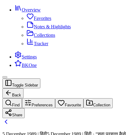
Overview
Favorites
Notes & Highlights
Collections
Tracker
Settings
BKOne
Toggle Sidebar
Back
Find
Preferences
Favourite
Collection
Share
5 December 1989 | हिंदी
5 December 1989 | हिंदी · “सदा प्रसन्न कैसे