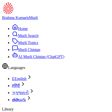
Brahma Kumaris
Murli
Home
Murli Search
Murli Topics
Murli Chintan
AI Murli Chintan (ChatGPT)
Languages
E
English
ह
हिंदी
ગ
ગુજરાતી
త
తెలుగు
Library