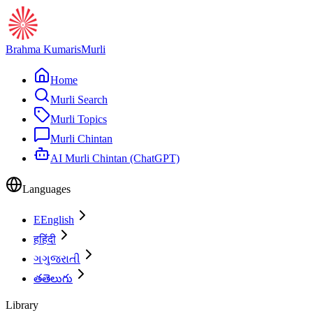
Brahma Kumaris
Murli
Home
Murli Search
Murli Topics
Murli Chintan
AI Murli Chintan (ChatGPT)
Languages
E
English
ह
हिंदी
ગ
ગુજરાતી
త
తెలుగు
Library