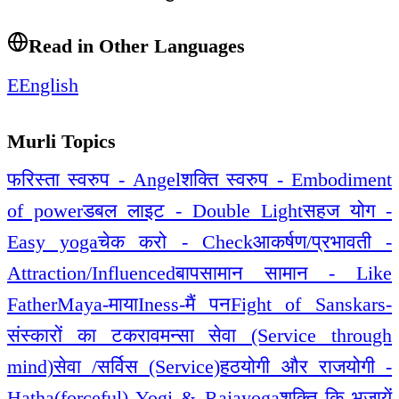
Read in Other Languages
E
English
Murli Topics
फरिस्ता स्वरुप - Angel
शक्ति स्वरुप - Embodiment
of power
डबल लाइट - Double Light
सहज योग -
Easy yoga
चेक करो - Check
आकर्षण/प्रभावती -
Attraction/Influenced
बापसामान सामान - Like
Father
Maya-माया
Iness-मैं पन
Fight of Sanskars-
संस्कारों का टकराव
मन्सा सेवा (Service through
mind)
सेवा /सर्विस (Service)
हठयोगी और राजयोगी -
Hatha(forceful) Yogi & Rajayoga
शक्ति कि भुजायें