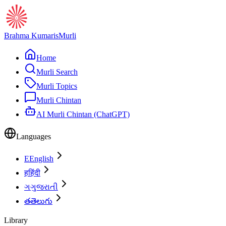
Brahma Kumaris
Murli
Home
Murli Search
Murli Topics
Murli Chintan
AI Murli Chintan (ChatGPT)
Languages
E
English
ह
हिंदी
ગ
ગુજરાતી
త
తెలుగు
Library