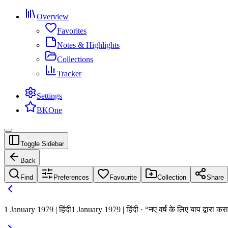
Overview
Favorites
Notes & Highlights
Collections
Tracker
Settings
BKOne
Toggle Sidebar
Back
Find
Preferences
Favourite
Collection
Share
1 January 1979 | हिंदी
1 January 1979 | हिंदी · “नए वर्ष के लिए बाप द्वारा कर