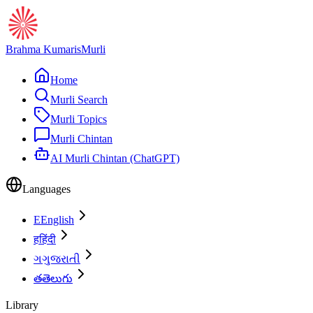
Brahma Kumaris
Murli
Home
Murli Search
Murli Topics
Murli Chintan
AI Murli Chintan (ChatGPT)
Languages
E
English
ह
हिंदी
ગ
ગુજરાતી
త
తెలుగు
Library