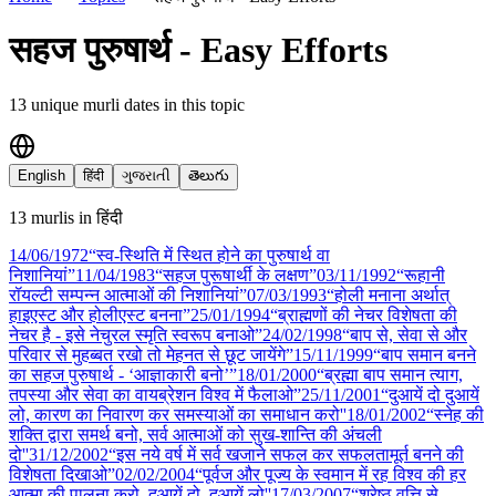
सहज पुरुषार्थ - Easy Efforts
13
unique murli date
s
in this topic
English
हिंदी
ગુજરાતી
తెలుగు
13
murli
s
in
हिंदी
14/06
/
1972
“स्व-स्थिति में स्थित होने का पुरुषार्थ वा
निशानियां”
11/04
/
1983
“सहज पुरूषार्थी के लक्षण”
03/11
/
1992
“रूहानी
रॉयल्टी सम्पन्न आत्माओं की निशानियां”
07/03
/
1993
“होली मनाना अर्थात्
हाइएस्ट और होलीएस्ट बनना”
25/01
/
1994
“ब्राह्मणों की नेचर विशेषता की
नेचर है - इसे नेचुरल स्मृति स्वरूप बनाओ”
24/02
/
1998
“बाप से, सेवा से और
परिवार से मुहब्बत रखो तो मेहनत से छूट जायेंगे”
15/11
/
1999
“बाप समान बनने
का सहज पुरुषार्थ - ‘आज्ञाकारी बनो’”
18/01
/
2000
“ब्रह्मा बाप समान त्याग,
तपस्या और सेवा का वायब्रेशन विश्व में फैलाओ”
25/11
/
2001
“दुआयें दो दुआयें
लो, कारण का निवारण कर समस्याओं का समाधान करो''
18/01
/
2002
“स्नेह की
शक्ति द्वारा समर्थ बनो, सर्व आत्माओं को सुख-शान्ति की अंचली
दो''
31/12
/
2002
“इस नये वर्ष में सर्व खजाने सफल कर सफलतामूर्त बनने की
विशेषता दिखाओ”
02/02
/
2004
“पूर्वज और पूज्य के स्वमान में रह विश्व की हर
आत्मा की पालना करो, दुआयें दो, दुआयें लो''
17/03
/
2007
“श्रेष्ठ वृत्ति से