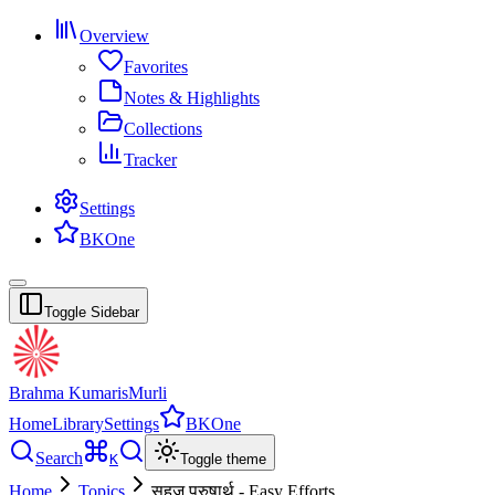
Overview
Favorites
Notes & Highlights
Collections
Tracker
Settings
BKOne
Toggle Sidebar
Brahma Kumaris
Murli
Home
Library
Settings
BKOne
Search
K
Toggle theme
Home
Topics
सहज पुरुषार्थ - Easy Efforts