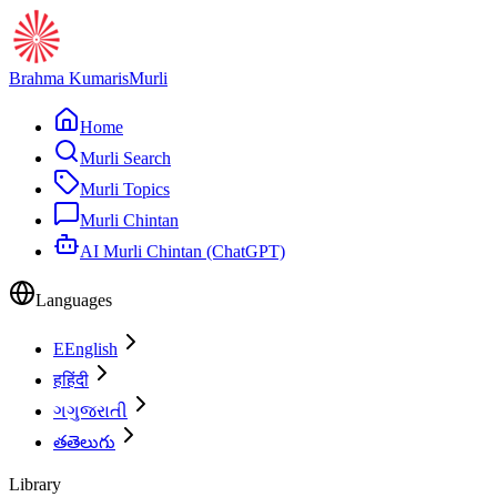
Brahma Kumaris
Murli
Home
Murli Search
Murli Topics
Murli Chintan
AI Murli Chintan (ChatGPT)
Languages
E
English
ह
हिंदी
ગ
ગુજરાતી
త
తెలుగు
Library