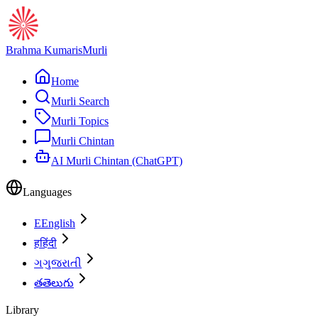
Brahma Kumaris
Murli
Home
Murli Search
Murli Topics
Murli Chintan
AI Murli Chintan (ChatGPT)
Languages
E
English
ह
हिंदी
ગ
ગુજરાતી
త
తెలుగు
Library