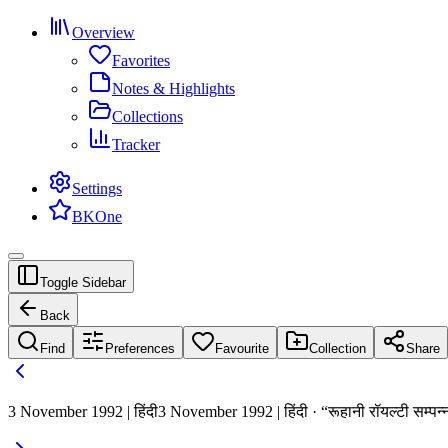
Overview
Favorites
Notes & Highlights
Collections
Tracker
Settings
BKOne
Toggle Sidebar
Back
Find
Preferences
Favourite
Collection
Share
3 November 1992 | हिंदी
3 November 1992 | हिंदी · “रूहानी रॉयल्टी सम्पन्