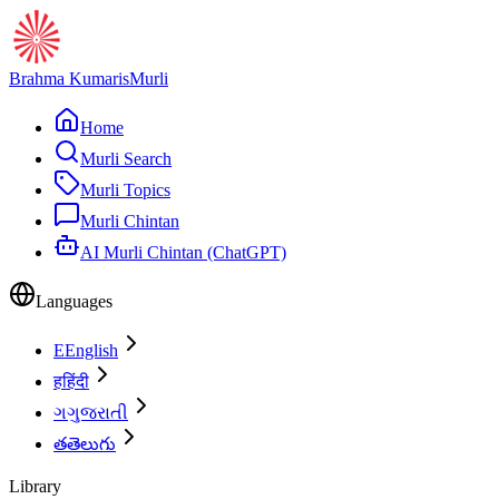
Brahma Kumaris
Murli
Home
Murli Search
Murli Topics
Murli Chintan
AI Murli Chintan (ChatGPT)
Languages
E
English
ह
हिंदी
ગ
ગુજરાતી
త
తెలుగు
Library