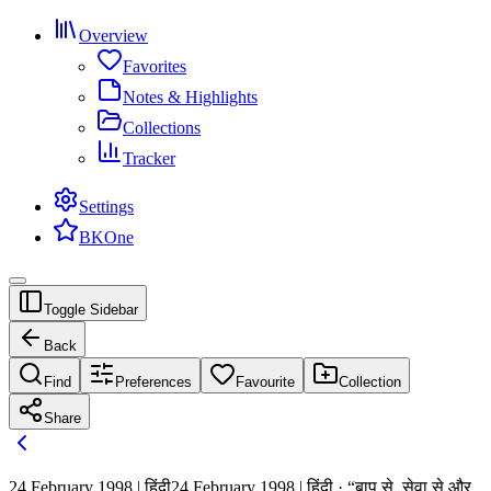
Overview
Favorites
Notes & Highlights
Collections
Tracker
Settings
BKOne
Toggle Sidebar
Back
Find
Preferences
Favourite
Collection
Share
24 February 1998 | हिंदी
24 February 1998 | हिंदी · “बाप से, सेवा से और