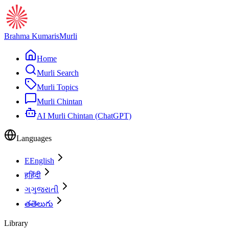
Brahma Kumaris
Murli
Home
Murli Search
Murli Topics
Murli Chintan
AI Murli Chintan (ChatGPT)
Languages
E
English
ह
हिंदी
ગ
ગુજરાતી
త
తెలుగు
Library