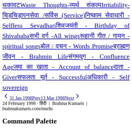
थकावट
Waste Thoughts-व्यर्थ संकल्प
Irritability-
चिड़चिड़ापन
सेवा /सर्विस (Service)
निष्काम सेवाधारी -
Selfless Sevadhari
शिवजयंती - Birthday of
Shivababa
सभी वर्ग -All wings
रूहानी गीत / गायन -
spiritual songs
बोल / वचन - Words Promise
ब्राह्मण
जीवन - Brahmin Life
संगमयुग - Confluence
Age
जमा का खाता - Account of balance
दाता -
Giver
सफलता मूर्त - Successful
अधिकारी - Self
sovereign
31 Jan 1998
Prev
13 Mar 1998
Next
24 February 1998 · हिंदी
| Brahma Kumaris |
brahmakumaris.com/murlis
Command Palette