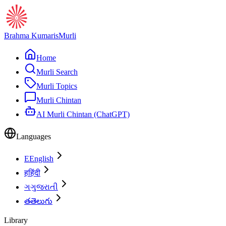
Brahma Kumaris
Murli
Home
Murli Search
Murli Topics
Murli Chintan
AI Murli Chintan (ChatGPT)
Languages
E
English
ह
हिंदी
ગ
ગુજરાતી
త
తెలుగు
Library