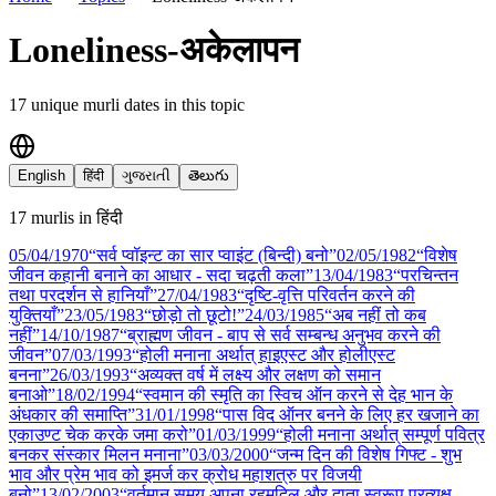
Loneliness-अकेलापन
17
unique murli date
s
in this topic
English
हिंदी
ગુજરાતી
తెలుగు
17
murli
s
in
हिंदी
05/04
/
1970
“सर्व प्वॉइन्ट का सार प्वाइंट (बिन्दी) बनो”
02/05
/
1982
“विशेष
जीवन कहानी बनाने का आधार - सदा चढ़ती कला”
13/04
/
1983
“परचिन्तन
तथा परदर्शन से हानियाँ”
27/04
/
1983
“दृष्टि-वृत्ति परिवर्तन करने की
युक्तियाँ”
23/05
/
1983
“छोड़ो तो छूटो!”
24/03
/
1985
“अब नहीं तो कब
नहीं”
14/10
/
1987
“ब्राह्मण जीवन - बाप से सर्व सम्बन्ध अनुभव करने की
जीवन”
07/03
/
1993
“होली मनाना अर्थात् हाइएस्ट और होलीएस्ट
बनना”
26/03
/
1993
“अव्यक्त वर्ष में लक्ष्य और लक्षण को समान
बनाओ”
18/02
/
1994
“स्वमान की स्मृति का स्विच ऑन करने से देह भान के
अंधकार की समाप्ति”
31/01
/
1998
“पास विद ऑनर बनने के लिए हर खजाने का
एकाउण्ट चेक करके जमा करो”
01/03
/
1999
“होली मनाना अर्थात् सम्पूर्ण पवित्र
बनकर संस्कार मिलन मनाना”
03/03
/
2000
“जन्म दिन की विशेष गिफ्ट - शुभ
भाव और प्रेम भाव को इमर्ज कर क्रोध महाशत्रु पर विजयी
बनो”
13/02
/
2003
“वर्तमान समय अपना रहमदिल और दाता स्वरूप प्रत्यक्ष