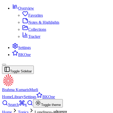
Overview
Favorites
Notes & Highlights
Collections
Tracker
Settings
BKOne
Toggle Sidebar
Brahma Kumaris
Murli
Home
Library
Settings
BKOne
Search
K
Toggle theme
Home
Topics
Loneliness-अकेलापन