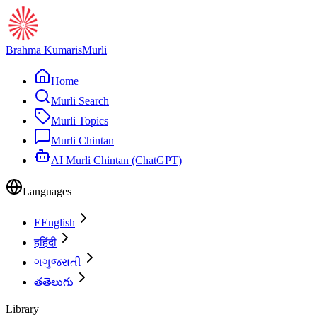
Brahma Kumaris
Murli
Home
Murli Search
Murli Topics
Murli Chintan
AI Murli Chintan (ChatGPT)
Languages
E
English
ह
हिंदी
ગ
ગુજરાતી
త
తెలుగు
Library