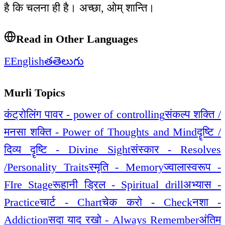
है कि चलना ही है। अच्छा, ओम् शान्ति।
Read in Other Languages
E
English
త
తెలుగు
Murli Topics
कंट्रोलिंग पावर - power of controlling
संकल्प शक्ति /
मनसा शक्ति - Power of Thoughts and Mind
दॄष्टि /
दिव्य दॄष्टि - Divine Sight
संस्कार - Resolves
/Personality Traits
स्मृति - Memory
ज्वालास्वरूप -
FIre Stage
रूहानी ड्रिल - Spiritual drill
अभ्यास -
Practice
चार्ट - Chart
चेक करो - Check
नशा -
Addiction
सदा याद रखो - Always Remember
अंतिम