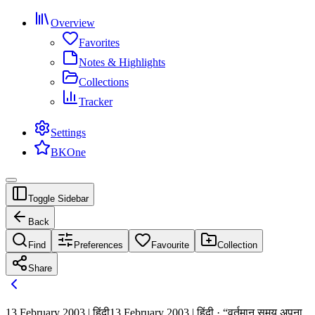
Overview
Favorites
Notes & Highlights
Collections
Tracker
Settings
BKOne
Toggle Sidebar
Back
Find
Preferences
Favourite
Collection
Share
13 February 2003 | हिंदी
13 February 2003 | हिंदी · “वर्तमान समय अपना