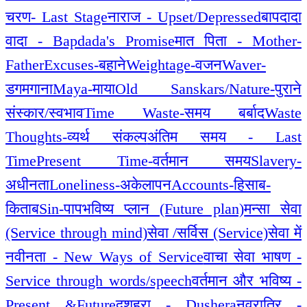
चरण- Last Stage
नाराज - Upset/Depressed
बापदादा
वादा - Bapdada's Promise
मात पिता - Mother-
Father
Excuses-बहाने
Weightage-वजन
Waver-
डगमगाना
Maya-माया
Old Sanskars/Nature-पुराने
संस्कार/स्वभाव
Time Waste-समय बर्बाद
Waste
Thoughts-व्यर्थ संकल्प
अंतिम समय - Last
Time
Present Time-वर्तमान समय
Slavery-
अधीनता
Loneliness-अकेलापन
Accounts-हिसाब-
किताब
Sin-पाप
भविष्य प्लान (Future plan)
मन्सा सेवा
(Service through mind)
सेवा /सर्विस (Service)
सेवा में
नवीनता - New Ways of Service
वाचा सेवा भाषण -
Service through words/speech
वर्तमान और भविष्य -
Present &Future
दशहरा - Dushera
नवरात्रि -