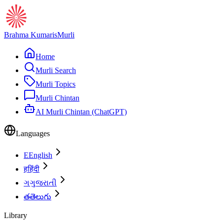
Brahma Kumaris
Murli
Home
Murli Search
Murli Topics
Murli Chintan
AI Murli Chintan (ChatGPT)
Languages
E
English
ह
हिंदी
ગ
ગુજરાતી
త
తెలుగు
Library