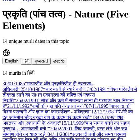
प्रकृति (पांच तत्व) - Nature (Five
Elements)
14
unique murli date
s
in this topic
English
हिंदी
ગુજરાતી
తెలుగు
14
murli
s
in
हिंदी
30/01
/
1985
“मायाजीत और प्रकृतिजीत ही स्वराज्य-
अधिकारी”
25/10
/
1987
“चार बातों से न्यारे बनो”
13/02
/
1991
“विश्व परिवर्तन में
तीव्रता लाने का साधन एकाग्रता की शक्ति एवं एकरस
स्थिति”
25/02
/
1991
“सोच और कर्म में समानता लाना ही परमात्म प्यार निभाना
है”
21/11
/
1992
“कर्मों की गुह्य गति के ज्ञाता बनो”
07/11
/
1995
“बापदादा की
विशेष पसन्दगी और ज्ञान का फाउण्डेशन - पवित्रता”
12/12
/
1998
“मेरे-मेरे का
देह-अभिमान छोड़ ब्रह्मा बाप के कदम पर कदम रखो”
13/02
/
1999
“शिव
अवतरण और एकानामी के अवतार”
15/11
/
1999
“बाप समान बनने का सहज
पुरुषार्थ - ‘आज्ञाकारी बनो’”
20/02
/
2001
“शिव जयन्ती, व्रत लेने और सर्व
समर्पण होने का यादगार है''
04/11
/
2001
“सत्यवादी बनो और समय प्रमाण
रहमदिल बन बेहद की वृत्ति, दृष्टि और कृति बनाने के दृढ़ संकल्प का दीप