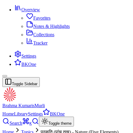
Overview
Favorites
Notes & Highlights
Collections
Tracker
Settings
BKOne
Toggle Sidebar
Brahma Kumaris
Murli
Home
Library
Settings
BKOne
Search
K
Toggle theme
Home
Topics
प्रकृति (पांच तत्व) - Nature (Five Elements)