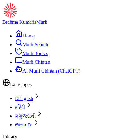
Brahma Kumaris
Murli
Home
Murli Search
Murli Topics
Murli Chintan
AI Murli Chintan (ChatGPT)
Languages
E
English
ह
हिंदी
ગ
ગુજરાતી
త
తెలుగు
Library