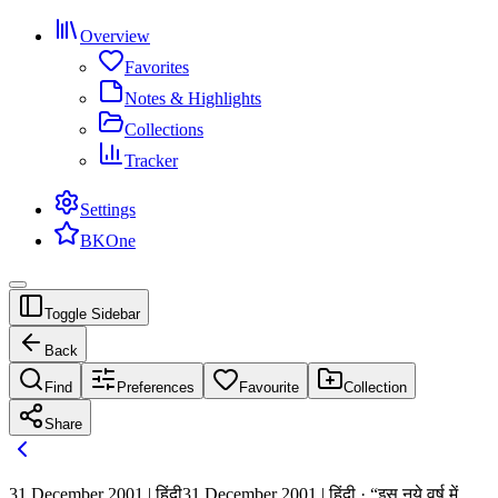
Overview
Favorites
Notes & Highlights
Collections
Tracker
Settings
BKOne
Toggle Sidebar
Back
Find
Preferences
Favourite
Collection
Share
31 December 2001 | हिंदी
31 December 2001 | हिंदी · “इस नये वर्ष में