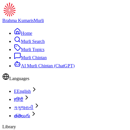
Brahma Kumaris
Murli
Home
Murli Search
Murli Topics
Murli Chintan
AI Murli Chintan (ChatGPT)
Languages
E
English
ह
हिंदी
ગ
ગુજરાતી
త
తెలుగు
Library