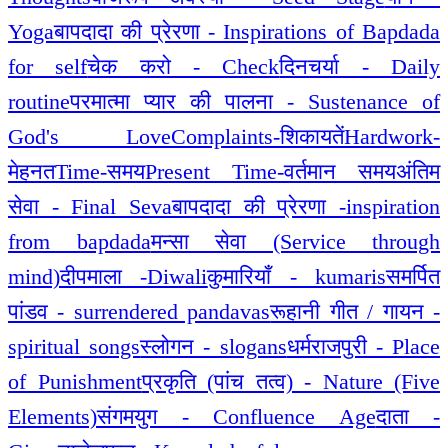
Yoga
बापदादा की प्रेरणा - Inspirations of Bapdada
for self
चेक करो - Check
दिनचर्या - Daily
routine
परमात्मा प्यार की पालना - Sustenance of
God's Love
Complaints-शिकायतें
Hardwork-
मेहनत
Time-समय
Present Time-वर्तमान समय
अंतिम
सेवा - Final Seva
बापदादा की प्रेरणा -inspiration
from bapdada
मन्सा सेवा (Service through
mind)
दीपमाला -Diwali
कुमारियाँ - kumaris
समर्पित
पांडव - surrendered pandavas
रूहानी गीत / गायन -
spiritual songs
स्लोगन - slogans
धर्मराजपुरी - Place
of Punishment
प्रकृति (पांच तत्व) - Nature (Five
Elements)
संगमयुग - Confluence Age
दाता -