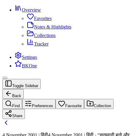
Overview
Favorites
Notes & Highlights
Collections
Tracker
Settings
BKOne
Toggle Sidebar
Back
Find
Preferences
Favourite
Collection
Share
4 November 2001 | हिंदी
4 November 2001 | हिंदी · “सत्यवादी बनो और