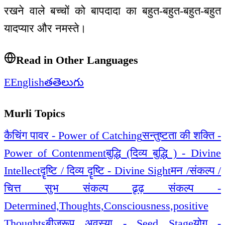
रखने वाले बच्चों को बापदादा का बहुत-बहुत-बहुत-बहुत
यादप्यार और नमस्ते।
Read in Other Languages
E
English
త
తెలుగు
Murli Topics
कैचिंग पावर - Power of Catching
सन्तुष्टता की शक्ति -
Power of Contenment
बुद्धि (दिव्य बुद्धि ) - Divine
Intellect
दॄष्टि / दिव्य दॄष्टि - Divine Sight
मन /संकल्प /
चित्त सुभ संकल्प ढृढ़ संकल्प -
Determined,Thoughts,Consciousness,positive
Thoughts
बीजरूप अवस्या - Seed Stage
योग -