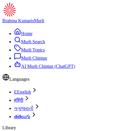
Brahma Kumaris
Murli
Home
Murli Search
Murli Topics
Murli Chintan
AI Murli Chintan (ChatGPT)
Languages
E
English
ह
हिंदी
ગ
ગુજરાતી
త
తెలుగు
Library