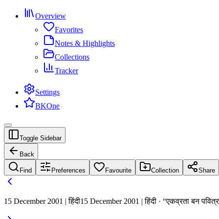
Overview
Favorites
Notes & Highlights
Collections
Tracker
Settings
BKOne
Toggle Sidebar
Back
Find
Preferences
Favourite
Collection
Share
15 December 2001 | हिंदी
15 December 2001 | हिंदी · “एकव्रता बन पवित्रता