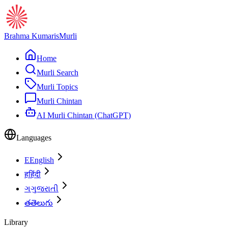
Brahma Kumaris
Murli
Home
Murli Search
Murli Topics
Murli Chintan
AI Murli Chintan (ChatGPT)
Languages
E
English
ह
हिंदी
ગ
ગુજરાતી
త
తెలుగు
Library