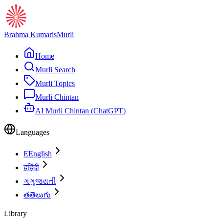
Brahma Kumaris
Murli
Home
Murli Search
Murli Topics
Murli Chintan
AI Murli Chintan (ChatGPT)
Languages
E
English
ह
हिंदी
ગ
ગુજરાતી
త
తెలుగు
Library