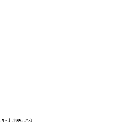
-દળ ની વિશેષતાઓ