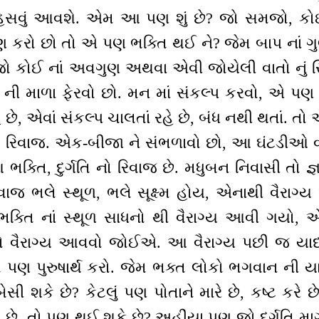
 હસવું આવશે. એમ આ પણ શું છે? જો સમજો, ક
 કરો છો તો એ પણ ભક્તિ થઈ ને? જેમ બાપ નાં ગ
જો કોઈ નાં અવગુણ અથવા એવી જોયેલી વાતો નું
ગતિ ની માળા ફેરવો છો. મન માં સંકલ્પ કરવો, એ પણ
છે, એવાં સંકલ્પ ચાલતાં રહે છે, બંધ નથી થતાં. 
િ નો રિવાજ. એક-બીજા ને સંભળાવો છો, આ ઘંટડીઓ
આ ભક્તિ, દુર્ગતિ નો રિવાજ છે. મધુબન નિવાસી તો જ્
-રિવાજ ભલે સ્થૂળ, ભલે સૂક્ષ્મ હોય, એનાથી વૈર
ભક્તિ નાં સ્થૂળ સાધનો થી વૈરાગ્ય આવી ગયો, 
 વૈરાગ્ય આવવો જોઈએ. આ વૈરાગ્ય પછી જ યાદ ન
ો પણ પુરુષાર્થ કરો. જેમ ભક્ત લોકો ભગવાન ની યા
 બેસી શકે છે? કેટલું પણ પોતાને મારે છે, કષ્ટ કરે
ે છે, તો પણ થઈ શકે છે? અહીંયા પણ જો દુર્ગતિ માર્