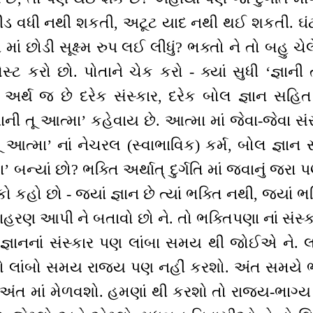
્પીડ વધી નથી શકતી, અટૂટ યાદ નથી થઈ શકતી. ઘંટ
પ માં છોડી સૂક્ષ્મ રુપ લઈ લીધું? ભક્તો ને તો બહુ 
સ્ટ કરો છો. પોતાને ચેક કરો - ક્યાં સુધી ‘જ્ઞાની
નો અર્થ જ છે દરેક સંસ્કાર, દરેક બોલ જ્ઞાન સહિત
્ઞાની તૂ આત્મા’ કહેવાય છે. આત્મા માં જેવા-જેવા
તૂ આત્મા’ નાં નેચરલ (સ્વાભાવિક) કર્મ, બોલ જ્ઞાન 
’ બન્યાં છો? ભક્તિ અર્થાત્ દુર્ગતિ માં જવાનું જરા
હો છો - જ્યાં જ્ઞાન છે ત્યાં ભક્તિ નથી, જ્યાં ભક્ત
ાહરણ આપી ને બતાવો છો ને. તો ભક્તિપણા નાં સંસ્કા
 જ્ઞાનનાં સંસ્કાર પણ લાંબા સમય થી જોઈએ ને. 
તો લાંબો સમય રાજ્ય પણ નહીં કરશો. અંત સમયે ભર
અંત માં મેળવશો. હમણાં થી કરશો તો રાજ્ય-ભાગ્ય