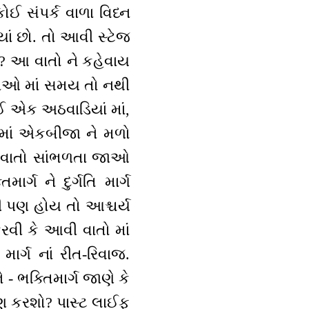
ઈ સંપર્ક વાળા વિધ્ન
ં છો. તો આવી સ્ટેજ
ં? આ વાતો ને કહેવાય
થાઓ માં સમય તો નથી
ઈ એક અઠવાડિયાં માં,
 માં એકબીજા ને મળો
્ય વાતો સાંભળતા જાઓ
ગ ને દુર્ગતિ માર્ગ
ધી પણ હોય તો આશ્ચર્ય
રવી કે આવી વાતો માં
ાર્ગ નાં રીત-રિવાજ.
 ભક્તિમાર્ગ જાણે કે
રણ કરશો? પાસ્ટ લાઈફ