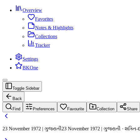
Overview
Favorites
Notes & Highlights
Collections
Tracker
Settings
BKOne
Toggle Sidebar
Back
Find
Preferences
Favourite
Collection
Share
23 November 1972 | ગુજરાતી
23 November 1972 | ગુજરાતી · શક્તિ