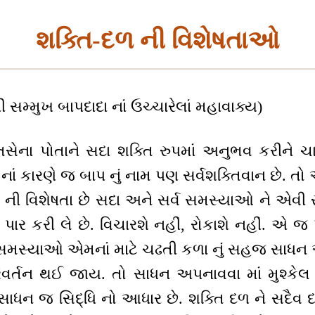
શક્તિ-દળ ની વિશેષતાઓ
મ્મુખ બાપદાદા નાં ઉચ્ચારેલાં મહાવાક્ય)
િસેના પોતાને સદા શક્તિ રુપમાં અનુભવ કરીને 
નાં કારણે જ બાપ નું નામ પણ સર્વશક્તિવાન છે. તો આ
 ની વિશેષતા છે સદા અને સર્વ સમસ્યાઓ ને એવી ર
ાર કરી લે છે. વિચારશે નહીં, રોકાશે નહીં. એ જ 
 સમસ્યાઓ એમનાં માટે ચઢતી કળા નું સહજ સાધન
રિવર્તન થઈ જાય. તો સાધન અપનાવવા માં મુશ્કેલ
ાધન જ સિદ્ધિ નો આધાર છે. શક્તિ દળ ને સદૈવ દ