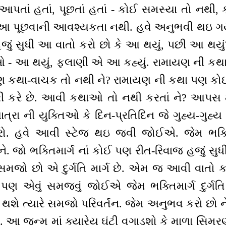
પતાં હતાં, પૂછતાં હતાં - કોઈ સમસ્યા તો નથી, કો
ે આ પૂછવાની આવશ્યકતા નથી. હવે અનુભવી થઇ ગયા
 હજું સુધી આ વાતો કરો છો કે આ થયું, પછી આ થયુ
 - આ થયું, ફલાણી એ આ કહ્યું. રામાયણ ની ક
 પણ કથા-વાચક તો નથી ને? રામાયણ ની કથા પણ કો
ૂરી કરે છે. આવી કથાઓ તો નથી કરતાં ને? આપસ
ત્રા ની યુક્તિઓ કે દિન-પ્રતિદિન જે ગુહ્ય-ગુહ
 હવે આવી સ્ટેજ થઇ જવી જોઈએ. જેમ ભક્તિમાર્
ે. જો ભક્તિમાર્ગ નાં કોઈ પણ રીત-રિવાજ હજું સુ
ે સમજો છો એ દુર્ગતિ માર્ગ છે. એમ જ આવી વાતો ક
 એવું સમજવું જોઈએ જેમ ભક્તિમાર્ગ દુર્ગતિ મ
શે ત્યારે સમજો પરિવર્તન. જેમ અનુભવ કરો છો ને -
ો. આ જન્મ માં ક્યારેય ઘંટી વગાડશો કે માળા સિમ