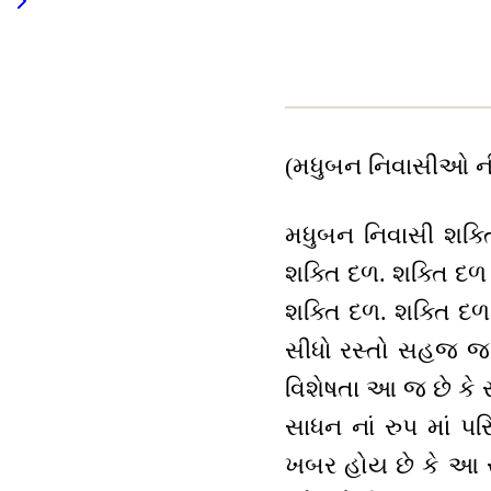
(મધુબન નિવાસીઓ ની સ
મધુબન નિવાસી શક્ત
શક્તિ દળ. શક્તિ દળ 
શક્તિ દળ. શક્તિ દળ
સીધો રસ્તો સહજ જ પ
વિશેષતા આ જ છે કે
સાધન નાં રુપ માં પ
ખબર હોય છે કે આ સ