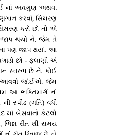
ોઈ નાં અવગુણ અથવા
ુણગાન કરવાં, સિમરણ
 સિમરણ કરો છો તો એ
 જાપ થયો ને. જેમ તે
તો આ પણ જાપ થયાં. આ
 વગાડો છો - ફલાણી એ
ઞાન સ્વરુપ છે ને. કોઈ
ાગ્ય આવવો જોઈએ. જેમ
એમ આ ભક્તિમાર્ગ નાં
ી સ્પીડ (ગતિ) વધી
દ માં બેસવાનો કેટલો
 છે, ભિન્ન રીત થી સમય
ગ નાં રીત-રિવાજ છે તો