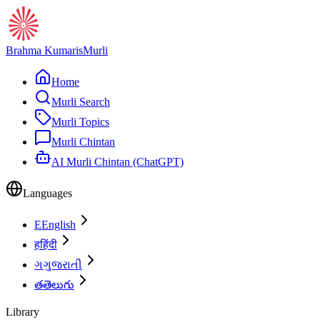
Brahma Kumaris
Murli
Home
Murli Search
Murli Topics
Murli Chintan
AI Murli Chintan (ChatGPT)
Languages
E
English
ह
हिंदी
ગ
ગુજરાતી
త
తెలుగు
Library