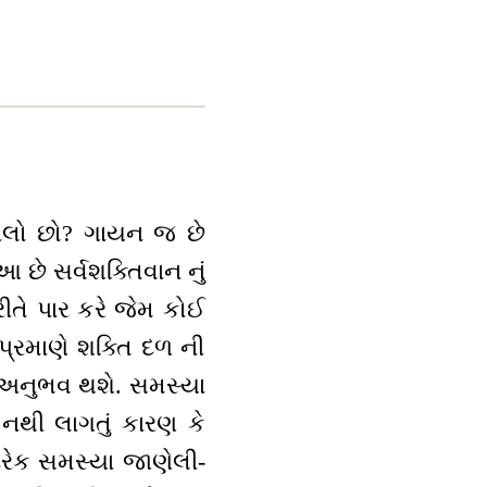
ચાલો છો? ગાયન જ છે
 છે સર્વશક્તિવાન નું
ીતે પાર કરે જેમ કોઈ
પ્રમાણે શક્તિ દળ ની
 અનુભવ થશે. સમસ્યા
 નથી લાગતું કારણ કે
રેક સમસ્યા જાણેલી-