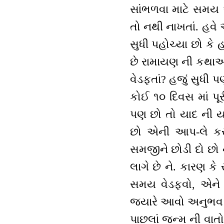
સાંભળવા માટે સમય આ
તો નથી નાખતાં. હવ
સુધી પહોચ્યા છો કે
છે રામાયણ ની કથાઓ
વેડફતાં? હજું સુધી
કોઈ ૧૦ દિવસ માં પ
પણ છો તો યાદ ની યા
છો એની આપ-લે કરો.
સમજીને છોડી દો છો ન
લાગે છે ને. કારણ ક
સમય વેડફવો, એને પણ
જ્યારે આવો અનુભવ થ
પાછલાં જન્મ ની વાત