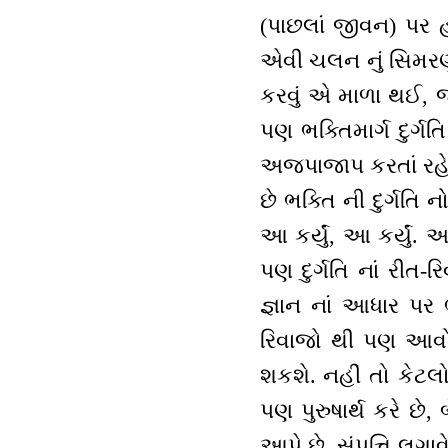
(પાછલાં જીવન) પર
એવી ચલન નું સિમરણ
કરવું એ માળા થઈ, 
પણ ભક્તિમાર્ગ દુર્
અજપાજાપ કરતાં રહે 
છે ભક્તિ ની દુર્ગત
આ કર્યું, આ કર્યું. 
પણ દુર્ગતિ નાં રીત
જ્ઞાન નાં આધાર પર 
રિવાજો થી પણ આવો
શકશે. નહીં તો કેટલ
પણ પુરુષાર્થ કરે છે,
આપે છે, સંપત્તિ લગાવ