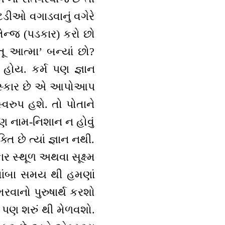
ડીઓ વગાડવાનું વગેરે
ચેલેન્જ (પડકાર) કરો છો
 તૂ આત્મા’ બન્યાં છો?
 હોય. કર્મ પણ જ્ઞાન
 સંસ્કાર છે એ આપોઆપ
સ્વરુપ હશે. તો પોતાને
 પણ નામ-નિશાન ન હોવું
િ છે ત્યાં જ્ઞાન નથી.
ર સ્થૂળ અથવા સૂક્ષ્મ
લાંબા સમય થી હમણાં
વાનો પુરુષાર્થ કરશો
 પણ શરું થી મેળવશો.