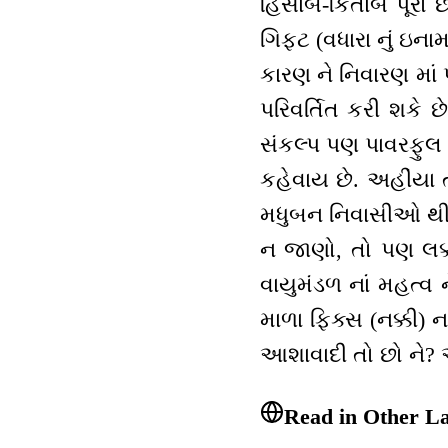
હિસાબ-કિતાબ પૂરો છ
ગિફ્ટ (વધારા નું ઇન
કારણ ને નિવારણ માં
પરિવર્તિત કરી શકે છ
સંકલ્પ પણ પાવરફુલ (
કહેવાય છે. અહીંયા ત
મધુબન નિવાસીઓ થી જ
ન જાણો, તો પણ લક્કી
વાયુમંડળ નાં મહત્
માળા ફિક્સ (નક્કી) નથ
આશાવાદી તો છો ને? 
Read in Other L