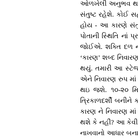
ઓળખેલી અનુભવ થશે.
સંતુષ્ટ રહેશે. કોઈ
હોય - આ કારણે સંતુષ
પોતાની સ્થિતિ નાં 
જોઈએ. શક્તિ દળ ના
‘કારણ’ શબ્દ નિવાર
થયું. તમારી આ સ્ટ
એને નિવારણ રુપ મા
થઇ જશે. ૧૦-૨૦ મ
ત્રિકાળદર્શી બનીને 
કારણ ને નિવારણ માં
થશે કે નહીં? આ કેવ
નાખવાનો આધાર બનાવે