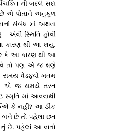
્યચકિત ની બદલે સદા
 છે એ પોતાને અનુકૂળ
તાનાં સંબંધ માં અથવા
ે - એવી સ્થિતિ હોવી
 આ કારણ થી આ થયું.
 છે કે આ કારણ થી આ
વે તો પણ એ જ ક્ષણે
શે, સમય વેડફવો ખતમ
ને. એ જ સમયે તરત
્ટ સ્મૃતિ માં આવવાથી
જોઈએ કે નહીં? આ ઠીક
બને છે તો પહેલાં છત
ં છે. પહેલાં આ વાતો