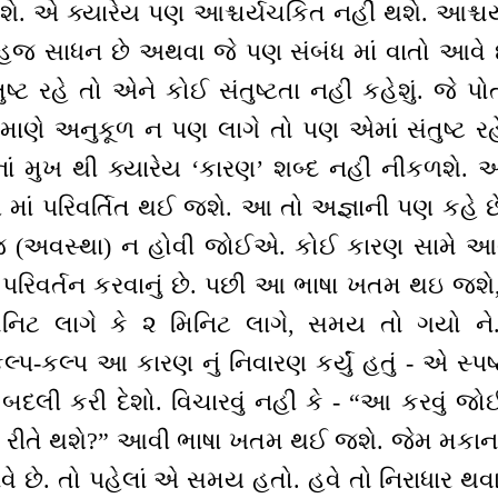
 એ ક્યારેય પણ આશ્ચર્યચકિત નહીં થશે. આશ્ચર
 સહજ સાધન છે અથવા જે પણ સંબંધ માં વાતો આવે
્ટ રહે તો એને કોઈ સંતુષ્ટતા નહીં કહેશું. જે પો
પ્રમાણે અનુકૂળ ન પણ લાગે તો પણ એમાં સંતુષ્ટ રહ
ં મુખ થી ક્યારેય ‘કારણ’ શબ્દ નહીં નીકળશે.
ણ માં પરિવર્તિત થઈ જશે. આ તો અજ્ઞાની પણ કહે
ેજ (અવસ્થા) ન હોવી જોઈએ. કોઈ કારણ સામે આ
ં પરિવર્તન કરવાનું છે. પછી આ ભાષા ખતમ થઇ જ
િનિટ લાગે કે ૨ મિનિટ લાગે, સમય તો ગયો 
કલ્પ-કલ્પ આ કારણ નું નિવારણ કર્યું હતું - એ સ્પષ
 બદલી કરી દેશો. વિચારવું નહીં કે - “આ કરવું 
ી રીતે થશે?” આવી ભાષા ખતમ થઈ જશે. જેમ મકાન 
 છે. તો પહેલાં એ સમય હતો. હવે તો નિરાધાર થવાનુ