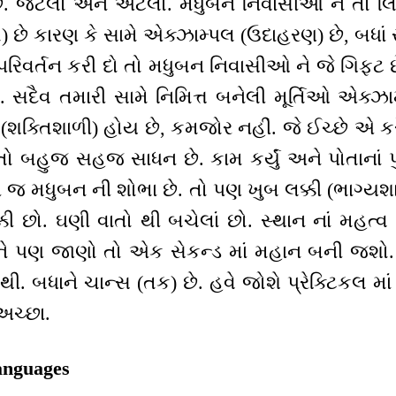
ે. જેટલો અને એટલો. મધુબન નિવાસીઓ ને તો લિફ
ામ) છે કારણ કે સામે એક્ઝામ્પલ (ઉદાહરણ) છે, બધ
 પરિવર્તન કરી દો તો મધુબન નિવાસીઓ ને જે ગિફ્ટ 
ે. ‌સદૈવ તમારી સામે નિમિત્ત બનેલી મૂર્તિઓ એક્
શક્તિશાળી) હોય છે, કમજોર નહીં. જે ઈચ્છે એ કરે
ો બહુજ સહજ સાધન છે. કામ કર્યું અને પોતાનાં પુરુ
 મધુબન ની શોભા છે. તો પણ ખુબ લક્કી (ભાગ્યશા
 છો. ઘણી વાતો થી બચેલાં છો. સ્થાન નાં મહત્વ ન
વ ને પણ જાણો તો એક સેકન્ડ માં મહાન બની જશો.
ી. બધાને ચાન્સ (તક) છે. હવે જોશે પ્રેક્ટિકલ માં શ
અચ્છા.
anguages