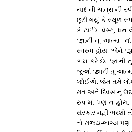
યાદ ની યાત્રા ની સ
છૂટી ગયું કે સ્થૂળ રુ
કે ટાઈમ વેસ્ટ, ધન વે
‘જ્ઞાની તૂ આત્મા’ 
સ્વરુપ હોય. એને ‘જ
કામ કરે છે. ‘જ્ઞાની 
જુઓ ‘જ્ઞાની તૂ આત્મા
જોઈએ. જેમ તમે લોકો ક
રાત અને દિવસ નું ઉદ
રુપ માં પણ ન હોય.
સંસ્કાર નહીં ભરશો 
તો રાજ્ય-ભાગ્ય પણ 