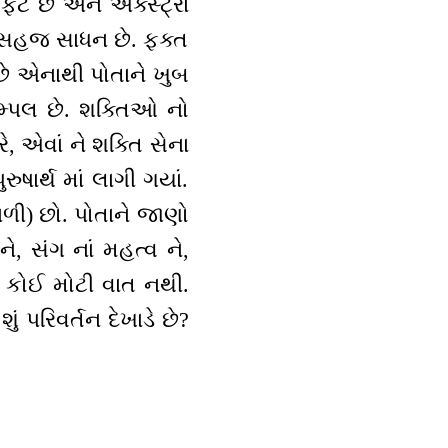
્ટ છે અને એક્સ્ટ્રા
ાં સહજ સાધન છે. ફક્ત
છે એનાથી પોતાને ખુબ
ઝામ્પલ છે. શક્તિઓ નો
, એવાં ને શક્તિ સેના
ષાર્થ માં લાગી ગયાં.
ળી) છો. પોતાને જાણો
ે, સંગ નાં મહત્વ ને,
 કોઈ મોટી વાત નથી.
ું પરિવર્તન દેખાડે છે?