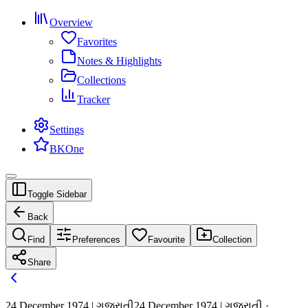
Overview
Favorites
Notes & Highlights
Collections
Tracker
Settings
BKOne
Toggle Sidebar
Back
Find
Preferences
Favourite
Collection
Share
24 December 1974 | ગુજરાતી
24 December 1974 | ગુજરાતી ·