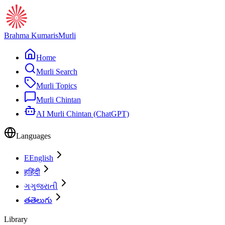
Brahma Kumaris
Murli
Home
Murli Search
Murli Topics
Murli Chintan
AI Murli Chintan (ChatGPT)
Languages
E
English
ह
हिंदी
ગ
ગુજરાતી
త
తెలుగు
Library