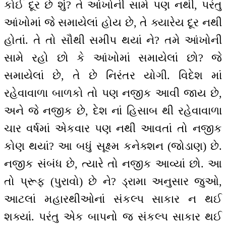
કોઈ દૂર છે શું? તે આંખોની સામે પણ નથી, પરંતુ
આંખોમાં જે સમાયેલાં હોય છે, તે ક્યારેય દૂર નથી
હોતાં. તે તો સૌથી સમીપ થયાં ને? તમે આંખોની
સામે રહો છો કે આંખોમાં સમાયેલાં છો? જે
સમાયેલાં છે, તે છે નિરંતર યોગી. વિદેશ માં
રહેવાવાળા બાળકો તો પણ નજીક આવી જાય છે,
અને જે નજીક છે, દેશ નાં હિસાબ થી રહેવાવાળા
ચાર વર્ષમાં એકવાર પણ નથી આવતાં તો નજીક
કોણ થયાં? આ બધું સૂક્ષ્મ કનેક્શન (જોડાણ) છે.
નજીક સંબંધ છે, ત્યારે તો નજીક આવ્યાં છો. આ
તો પ્રૂફ (પુરાવો) છે ને? ડ્રામા અનુસાર જુઓ,
આટલાં મહારથીઓનાં સંકલ્પ સાકાર ન થઈ
શક્યાં. પરંતુ એક બાપનો જ સંકલ્પ સાકાર થઈ