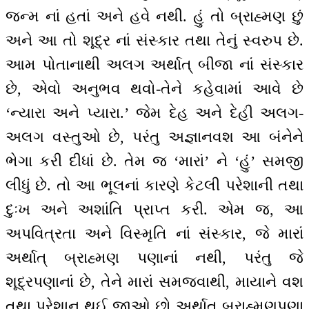
જન્મ નાં હતાં અને હવે નથી. હું તો બ્રાહ્મણ છું
અને આ તો શૂદ્ર નાં સંસ્કાર તથા તેનું સ્વરુપ છે.
આમ પોતાનાથી અલગ અર્થાત્ બીજા નાં સંસ્કાર
છે, એવો અનુભવ થવો-તેને કહેવામાં આવે છે
‘ન્યારા અને પ્યારા.’ જેમ દેહ અને દેહી અલગ-
અલગ વસ્તુઓ છે, પરંતુ અજ્ઞાનવશ આ બંનેને
ભેગા કરી દીધાં છે. તેમ જ ‘મારાં’ ને ‘હું’ સમજી
લીધું છે. તો આ ભૂલનાં કારણે કેટલી પરેશાની તથા
દુઃખ અને અશાંતિ પ્રાપ્ત કરી. એમ જ, આ
અપવિત્રતા અને વિસ્મૃતિ નાં સંસ્કાર, જે મારાં
અર્થાત્ બ્રાહ્મણ પણાનાં નથી, પરંતુ જે
શૂદ્રપણાનાં છે, તેને મારાં સમજવાથી, માયાને વશ
તથા પરેશાન થઈ જાઓ છો અર્થાત્ બ્રાહ્મણપણા