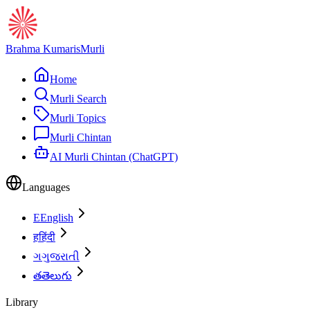
Brahma Kumaris
Murli
Home
Murli Search
Murli Topics
Murli Chintan
AI Murli Chintan (ChatGPT)
Languages
E
English
ह
हिंदी
ગ
ગુજરાતી
త
తెలుగు
Library