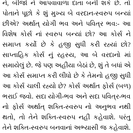
ને, બીજાં ને આપવાવાળા દાતા બની શકે છે. તો
પોતાને પૂછો કે શું મુખ્ય બે વરદાન-સ્વરુપ બન્યાં
છીએ? અર્થાત્ યોગી ભવ અને પવિત્ર ભવ:- આ
વિશેષ કોર્સ નાં સ્વરુપ બન્યાં છો? આ કોર્સ ને
સમાપ્ત કર્યો છે કે હજી સુધી કરી રહ્યાં છો?
સાપ્તાહિક કોર્સ નું રહસ્ય, આ બે વરદાનો માં
સમાયેલું છે. જે પણ અહીંયા બેઠાં છે, શું તે બધાં એ
આ કોર્સ સમાપ્ત કરી લીધો છે કે તેમનો હજી સુધી
આ કોર્સ ચાલી રહ્યો છે? કોર્સ અર્થાત ફોર્સ (બળ)
ભરાઈ જવો. સદા યોગી-ભવ અને સદા પવિત્ર-ભવ
નો ફોર્સ અર્થાત્ શક્તિ-સ્વરુપ નો અનુભવ નથી
થતો, તો તેને શક્તિ-સ્વરુપ નહીં કહેવાશે. પરંતુ
તેને શક્તિ-સ્વરુપ બનવાનાં અભ્યાસી જ કહેવાશે.