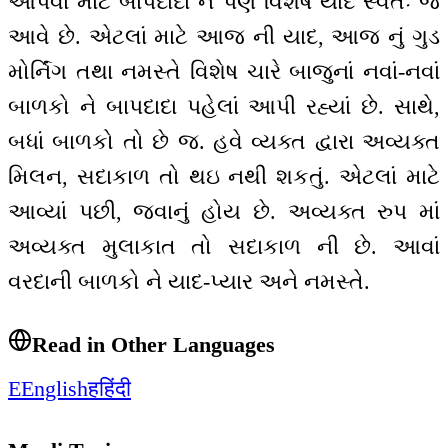
આપવા માટે બાપદાદા ને પણ વિશેષ યાદ સ્વતઃ જ
આવે છે. એટલાં માટે આજ ની યાદ, આજ નું ગુડ
મોર્નિંગ તથા નમસ્તે વિશેષ ચારે બાજુનાં નવાં-નવાં
બાળકો ને બાપદાદા પહેલાં આપી રહ્યાં છે. સાથે,
બધાં બાળકો તો છે જ. હવે વ્યક્ત દ્વારા અવ્યક્ત
મિલન, સદાકાળ તો થઇ નથી શકતું. એટલાં માટે
આવ્યાં પછી, જવાનું હોય છે. અવ્યક્ત રુપ માં
અવ્યક્ત મુલાકાત તો સદાકાળ ની છે. આવાં
વરદાની બાળકો ને યાદ-પ્યાર અને નમસ્તે.
Read in Other Languages
E
English
ह
हिंदी