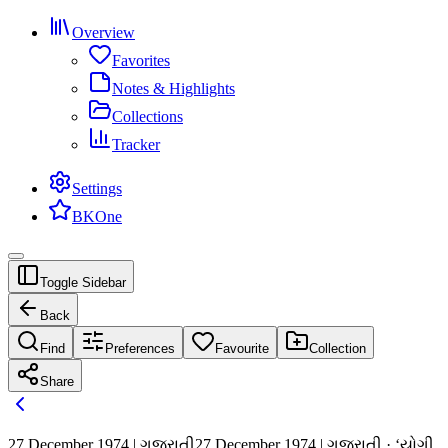
Overview
Favorites
Notes & Highlights
Collections
Tracker
Settings
BKOne
Toggle Sidebar
Back
Find
Preferences
Favourite
Collection
Share
27 December 1974 | ગુજરાતી
27 December 1974 | ગુજરાતી · ‘યોગી