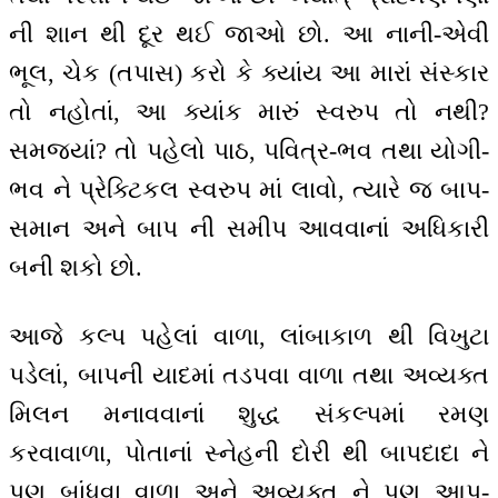
ની શાન થી દૂર થઈ જાઓ છો. આ નાની-એવી
ભૂલ, ચેક (તપાસ) કરો કે ક્યાંય આ મારાં સંસ્કાર
તો નહોતાં, આ ક્યાંક મારું સ્વરુપ તો નથી?
સમજ્યાં? તો પહેલો પાઠ, પવિત્ર-ભવ તથા યોગી-
ભવ ને પ્રેક્ટિકલ સ્વરુપ માં લાવો, ત્યારે જ બાપ-
સમાન અને બાપ ની સમીપ આવવાનાં અધિકારી
બની શકો છો.
આજે કલ્પ પહેલાં વાળા, લાંબાકાળ થી વિખુટા
પડેલાં, બાપની યાદમાં તડપવા વાળા તથા અવ્યક્ત
મિલન મનાવવાનાં શુદ્ધ સંકલ્પમાં રમણ
કરવાવાળા, પોતાનાં સ્નેહની દોરી થી બાપદાદા ને
પણ બાંધવા વાળા અને અવ્યક્ત ને પણ આપ-