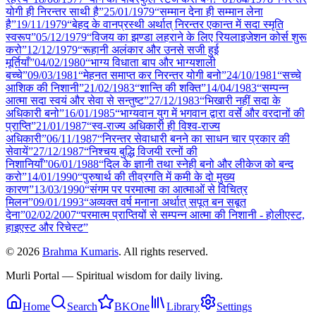
योगी ही निरन्तर साथी है”
25/01
/
1979
“सम्मान देना ही सम्मान लेना
है”
19/11
/
1979
“बेहद के वानप्रस्थी अर्थात् निरन्तर एकान्त में सदा स्मृति
स्वरूप”
05/12
/
1979
“विजय का झण्डा लहराने के लिए रियलाइजेशन कोर्स शुरू
करो”
12/12
/
1979
“रूहानी अलंकार और उनसे सजी हुई
मूर्तियाँ”
04/02
/
1980
“भाग्य विधाता बाप और भाग्यशाली
बच्चे”
09/03
/
1981
“मेहनत समाप्त कर निरन्तर योगी बनो”
24/10
/
1981
“सच्चे
आशिक की निशानी”
21/02
/
1983
“शान्ति की शक्ति”
14/04
/
1983
“सम्पन्न
आत्मा सदा स्वयं और सेवा से सन्तुष्ट”
27/12
/
1983
“भिखारी नहीं सदा के
अधिकारी बनो”
16/01
/
1985
“भाग्यवान युग में भगवान द्वारा वर्से और वरदानों की
प्राप्ति”
21/01
/
1987
“स्व-राज्य अधिकारी ही विश्व-राज्य
अधिकारी”
06/11
/
1987
“निरन्तर सेवाधारी बनने का साधन चार प्रकार की
सेवायें”
27/12
/
1987
“निश्चय बुद्धि विजयी रत्नों की
निशानियाँ”
06/01
/
1988
“दिल के ज्ञानी तथा स्नेही बनो और लीकेज को बन्द
करो”
14/01
/
1990
“पुरुषार्थ की तीव्रगति में कमी के दो मुख्य
कारण”
13/03
/
1990
“संगम पर परमात्मा का आत्माओं से विचित्र
मिलन”
09/01
/
1993
“अव्यक्त वर्ष मनाना अर्थात् सपूत बन सबूत
देना”
02/02
/
2007
“परमात्म प्राप्तियों से सम्पन्न आत्मा की निशानी - होलीएस्ट,
हाइएस्ट और रिचेस्ट”
©
2026
Brahma Kumaris
. All rights reserved.
Murli Portal — Spiritual wisdom for daily living.
Home
Search
BKOne
Library
Settings