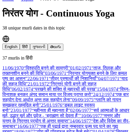
निरंतर योग - Continuous Yoga
38
unique murli date
s
in this topic
English
हिंदी
ગુજરાતી
తెలుగు
37
murli
s
in
हिंदी
11/06
/
1970
“विश्वपति बनने की सामग्री”
01/02
/
1971
“ताज, तिलक और
तख्तनशीन बनने की विधि”
03/06
/
1971
“निरन्तर योगयुक्त बनने के लिए कमल
पुष्प का आसन”
22/06
/
1971
“तीव्र पुरुषार्थी की निशानियाँ”
04/07
/
1971
“याद
की सहज विधि”
21/01
/
1972
“निरन्तर योगी बनने की सहज
विधि”
06/02
/
1974
“परखने की शक्ति से महारथी की परख”
15/04
/
1974
“विघ्न-
विनाशक बनकर अंगद समान माया पर विजय प्राप्त करो”
24/12
/
1974
“एक बार
सहयोग देना अर्थात् अन्त तक सहयोग लेना”
09/09
/
1975
“ग्लानि को गायन
समझकर रहमदिल बनो”
25/01
/
1976
“डबल लाइट स्वरूप
बनो”
23/01
/
1977
“महीनता ही महानता है”
02/06
/
1977
“सर्व आत्माओं के आधार
मूर्त, उद्धार मूर्त और पूर्वज - ‘ब्राह्मण सो देवता हैं’”
10/06
/
1977
“मन्‍त्र और
यन्‍त्र के निरन्तर प्रयोग से अन्तर समाप्त”
14/06
/
1977
“देश और विदेश का सैर-
समाचार”
16/06
/
1977
“एक ही पढ़ाई द्वारा नम्बरवार पूज्य पद पाने का गुह्य
रहस्य”
18/06
/
1977
“योग की पॉवरफुल स्टेज कैसे बने?”
01/04
/
1978
“निरन्तर