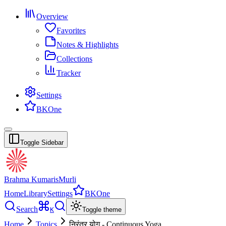
Overview
Favorites
Notes & Highlights
Collections
Tracker
Settings
BKOne
Toggle Sidebar
Brahma Kumaris
Murli
Home
Library
Settings
BKOne
Search
K
Toggle theme
Home
Topics
निरंतर योग - Continuous Yoga