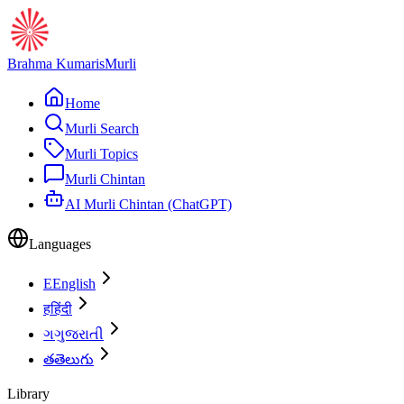
Brahma Kumaris
Murli
Home
Murli Search
Murli Topics
Murli Chintan
AI Murli Chintan (ChatGPT)
Languages
E
English
ह
हिंदी
ગ
ગુજરાતી
త
తెలుగు
Library