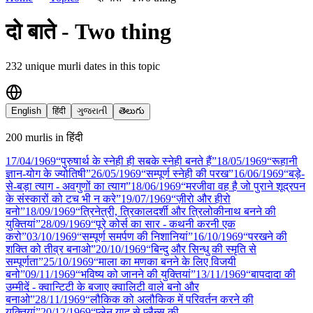
दो बाते - Two thing
232
unique murli date
s
in this topic
English
हिंदी
ગુજરાતી
తెలుగు
200
murli
s
in
हिंदी
17/04
/
1969
“पुरुषार्थ के स्नेही ही सबके स्नेही बनते हैं”
18/05
/
1969
“रूहानी
ज्ञान-योग के ज्योतिषी”
26/05
/
1969
“सम्पूर्ण स्नेही की परख”
16/06
/
1969
“बड़े-
से-बड़ा त्याग - अवगुणों का त्याग”
18/06
/
1969
“मरजीवा वह है जो पुराने शूद्रपन
के संस्कारों को टच भी न करे”
19/07
/
1969
“ज़ीरो और हीरो
बनो”
18/09
/
1969
“त्रिनेत्री, त्रिकालदर्शी और त्रिलोकीनाथ बनने की
युक्तियां”
28/09
/
1969
“पूरे कोर्स का सार - कथनी करनी एक
करो”
03/10
/
1969
“सम्पूर्ण समर्पण की निशानियां”
16/10
/
1969
“परखने की
शक्ति को तीव्र बनाओ”
20/10
/
1969
“बिन्दु और सिन्धु की स्मृति से
सम्पूर्णता”
25/10
/
1969
“माला का मणका बनने के लिए विजयी
बनो”
09/11
/
1969
“भविष्य को जानने की युक्तियां”
13/11
/
1969
“बापदादा की
उम्मीदें - क्वान्टिटी के बजाए क्वालिटी वाले बनो और
बनाओ”
28/11
/
1969
“लौकिक को अलौकिक में परिवर्तन करने की
युक्तियां”
20/12
/
1969
“प्लेन याद से प्लैन्स की