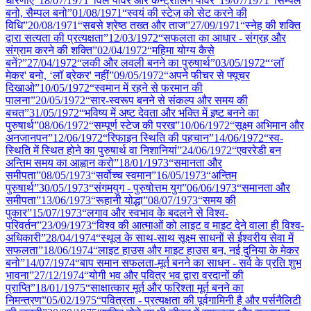
धारणाएं”
18/07
/
1971
“विल पावर और कन्ट्रोलिंग पावर”
19/07
/
1971
“सिम्पल
बनो, सैम्पल बनो”
01/08
/
1971
“स्वयं की स्टेज़ को सेट करने की
विधि”
20/08
/
1971
“सबसे श्रेष्ठ तख्त और ताज”
27/09
/
1971
“स्नेह की शक्ति
द्वारा सत्यता की प्रत्यक्षता”
12/03
/
1972
“सफलता का आधार - संग्रह और
संग्राम करने की शक्ति”
02/04
/
1972
“महिमा योग्य कैसे
बनें?”
27/04
/
1972
“लकी और लवली बनने का पुरुषार्थ”
03/05
/
1972
“‘लॉ
मेकर' बनो, ‘लॉ ब्रेकर' नहीं”
09/05
/
1972
“अपने फीचर से फ्यूचर
दिखाओ”
10/05
/
1972
“स्वमान में रहने से फरमान की
पालना”
20/05
/
1972
“सार-स्वरूप बनने से संकल्प और समय की
बचत”
31/05
/
1972
“भविष्य में अष्ट देवता और भक्ति में इष्ट बनने का
पुरुषार्थ”
08/06
/
1972
“सम्पूर्ण स्टेज की परख”
10/06
/
1972
“सूक्ष्म अभिमान और
अनजानपन”
12/06
/
1972
“रिफाइन स्थिति की पहचान”
14/06
/
1972
“स्व-
स्थिति में स्थित होने का पुरुषार्थ वा निशानियां”
24/06
/
1972
“एवररेडी बन
अन्तिम समय का आह्वान करो”
18/01
/
1973
“समानता और
समीपता”
08/05
/
1973
“सर्वोच्च स्वमान”
16/05
/
1973
“अन्तिम
पुरुषार्थ”
30/05
/
1973
“संगमयुग - पुरुषोत्तम युग”
06/06
/
1973
“समानता और
समीपता”
13/06
/
1973
“रूहानी योद्धा”
08/07
/
1973
“समय की
पुकार”
15/07
/
1973
“लगाव और स्वभाव के बदलने से विश्व-
परिवर्तन”
23/09
/
1973
“विश्व की आत्माओं को लाइट व माइट देने वाला ही विश्व-
अधिकारी”
28/04
/
1974
“स्थूल के साथ-साथ सूक्ष्म साधनों से ईश्वरीय सेवा में
सफलता”
18/06
/
1974
“लाइट हाउस और माइट हाउस बन, नई दुनिया के मेकर
बनो”
14/07
/
1974
“बाप समान सफलता-मूर्त बनने का साधन - सर्व के प्रति शुभ
भावना”
27/12
/
1974
“योगी भव और पवित्र भव द्वारा वरदानों की
प्राप्ति”
18/01
/
1975
“साक्षात्कार मूर्त और फरिश्ता मूर्त बनने का
निमन्‍त्रण”
05/02
/
1975
“पवित्रता - प्रत्यक्षता की पूर्वगामिनी है और पर्सनैलिटी