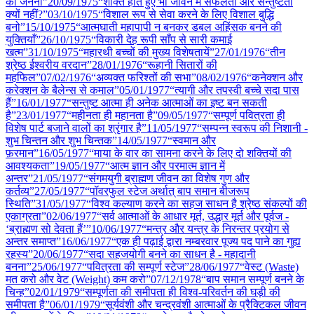
की जननी”
20/09
/
1975
“शक्ति होते हुए भी जीवन में सफलता और सन्तुष्टता
क्यों नहीं?”
03/10
/
1975
“विशाल रूप से सेवा करने के लिए विशाल बुद्धि
बनो”
15/10
/
1975
“आत्मघाती महापापी न बनकर डबल अहिंसक बनने की
युक्तियाँ”
26/10
/
1975
“विकारी देह रूपी साँप से सारी कमाई
खत्म”
31/10
/
1975
“महारथी बच्चों की मुख्य विशेषतायें”
27/01
/
1976
“तीन
श्रेष्ठ ईश्वरीय वरदान”
28/01
/
1976
“रूहानी सितारों की
महफिल”
07/02
/
1976
“अव्यक्त फरिश्तों की सभा”
08/02
/
1976
“कनेक्शन और
करेक्शन के बैलेन्स से कमाल”
05/01
/
1977
“त्यागी और तपस्वी बच्चे सदा पास
हैं”
16/01
/
1977
“सन्तुष्ट आत्मा ही अनेक आत्माओं का इष्ट बन सकती
है”
23/01
/
1977
“महीनता ही महानता है”
09/05
/
1977
“सम्पूर्ण पवित्रता ही
विशेष पार्ट बजाने वालों का श्रृंगार है”
11/05
/
1977
“सम्पन्न स्वरूप की निशानी -
शुभ चिन्तन और शुभ चिन्तक”
14/05
/
1977
“स्वमान और
फ़रमान”
16/05
/
1977
“माया के वार का सामना करने के लिए दो शक्तियों की
आवश्यकता”
19/05
/
1977
“आत्म ज्ञान और परमात्म ज्ञान में
अन्तर”
21/05
/
1977
“संगमयुगी ब्राह्मण जीवन का विशेष गुण और
कर्तव्य”
27/05
/
1977
“पॉवरफुल स्टेज अर्थात् बाप समान बीजरूप
स्थिति”
31/05
/
1977
“विश्व कल्याण करने का सहज साधन है श्रेष्ठ संकल्पों की
एकाग्रता”
02/06
/
1977
“सर्व आत्माओं के आधार मूर्त, उद्धार मूर्त और पूर्वज -
‘ब्राह्मण सो देवता हैं’”
10/06
/
1977
“मन्‍त्र और यन्‍त्र के निरन्तर प्रयोग से
अन्तर समाप्त”
16/06
/
1977
“एक ही पढ़ाई द्वारा नम्बरवार पूज्य पद पाने का गुह्य
रहस्य”
20/06
/
1977
“सदा सहजयोगी बनने का साधन है - महादानी
बनना”
25/06
/
1977
“पवित्रता की सम्पूर्ण स्टेज”
28/06
/
1977
“वेस्ट (Waste)
मत करो और वेट (Weight) कम करो”
07/12
/
1978
“बाप समान सम्पूर्ण बनने के
चिन्ह”
02/01
/
1979
“सम्पूर्णता की समीपता ही विश्व-परिवर्तन की घड़ी की
समीपता है”
06/01
/
1979
“सूर्यवंशी और चन्द्रवंशी आत्माओं के प्रैक्टिकल जीवन