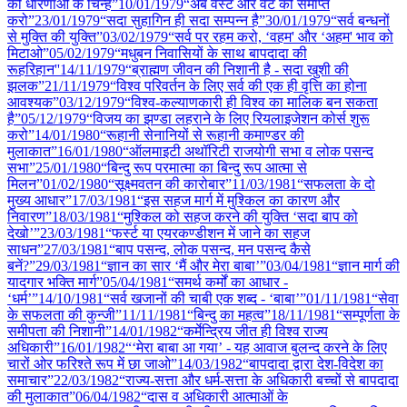
की धारणाओं के चिन्ह”
10/01
/
1979
“अब वेस्ट और वेट को समाप्त
करो”
23/01
/
1979
“सदा सुहागिन ही सदा सम्पन्न है”
30/01
/
1979
“सर्व बन्धनों
से मुक्ति की युक्ति”
03/02
/
1979
“सर्व पर रहम करो, ‘वहम' और ‘अहम' भाव को
मिटाओ”
05/02
/
1979
“मधुबन निवासियों के साथ बापदादा की
रूहरिहान''
14/11
/
1979
“ब्राह्मण जीवन की निशानी है - सदा खुशी की
झलक”
21/11
/
1979
“विश्व परिवर्तन के लिए सर्व की एक ही वृत्ति का होना
आवश्यक”
03/12
/
1979
“विश्व-कल्याणकारी ही विश्व का मालिक बन सकता
है”
05/12
/
1979
“विजय का झण्डा लहराने के लिए रियलाइजेशन कोर्स शुरू
करो”
14/01
/
1980
“रूहानी सेनानियों से रूहानी कमाण्डर की
मुलाकात”
16/01
/
1980
“ऑलमाइटी अथॉरिटी राजयोगी सभा व लोक पसन्द
सभा”
25/01
/
1980
“बिन्दु रूप परमात्मा का बिन्दु रूप आत्मा से
मिलन”
01/02
/
1980
“सूक्ष्मवतन की कारोबार”
11/03
/
1981
“सफलता के दो
मुख्य आधार”
17/03
/
1981
“इस सहज मार्ग में मुश्किल का कारण और
निवारण”
18/03
/
1981
“मुश्किल को सहज करने की युक्ति ‘सदा बाप को
देखो’”
23/03
/
1981
“फर्स्ट या एयरकण्डीशन में जाने का सहज
साधन”
27/03
/
1981
“बाप पसन्द, लोक पसन्द, मन पसन्द कैसे
बनें?”
29/03
/
1981
“ज्ञान का सार ‘मैं और मेरा बाबा’”
03/04
/
1981
“ज्ञान मार्ग की
यादगार भक्ति मार्ग”
05/04
/
1981
“समर्थ कर्मों का आधार -
‘धर्म’”
14/10
/
1981
“सर्व खजानों की चाबी एक शब्द - ‘बाबा’”
01/11
/
1981
“सेवा
के सफलता की कुन्जी”
11/11
/
1981
“बिन्दु का महत्व”
18/11
/
1981
“सम्पूर्णता के
समीपता की निशानी”
14/01
/
1982
“कर्मेन्द्रिय जीत ही विश्व राज्य
अधिकारी”
16/01
/
1982
“‘मेरा बाबा आ गया’ - यह आवाज बुलन्द करने के लिए
चारों ओर फरिश्ते रूप में छा जाओ”
14/03
/
1982
“बापदादा द्वारा देश-विदेश का
समाचार”
22/03
/
1982
“राज्य-सत्ता और धर्म-सत्ता के अधिकारी बच्चों से बापदादा
की मुलाकात”
06/04
/
1982
“दास व अधिकारी आत्माओं के