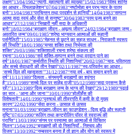
लक्षण”
13/04
/
1982
“त्यागी, महात्यागी की व्याख्या”
15/02
/
1983
“विश्व शान्ति
का आधार - रियलाइजेशन”
07/04
/
1983
“नष्टोमोहा बन प्रभु प्यार के पात्र
बनो”
13/04
/
1983
“परचिन्तन तथा परदर्शन से हानियाँ”
14/04
/
1983
“सम्पन्न
आत्मा सदा स्वयं और सेवा से सन्तुष्ट”
30/04
/
1983
“परम पूज्य बनने का
आधार”
27/12
/
1983
“भिखारी नहीं सदा के अधिकारी
बनो”
18/02
/
1984
“ब्राह्मण जीवन - अमूल्य जीवन”
24/02
/
1984
“ब्राह्मण जन्म -
अवतरित जन्म”
09/01
/
1985
“श्रेष्ठ भाग्यवान आत्माओं की रूहानी
पर्सनैलिटी”
15/03
/
1985
“मेहनत से छूटने का सहज साधन - निराकारी स्वरूप
की स्थिति”
18/01
/
1986
“मन्सा शक्ति तथा निर्भयता की
शक्ति”
29/03
/
1986
“शक्तिशाली रचना श्रेष्ठ संकल्प की
रचना”
31/03
/
1986
“सर्व शक्ति-सम्पन्न बनने तथा वरदान पाने का
वर्ष”
18/01
/
1987
“कर्मातीत स्थिति की निशानियां”
20/02
/
1987
“याद, पवित्रता
और सच्चे सेवाधारी की तीन रेखाएं”
02/11
/
1987
“स्व-परिवर्तन का आधार -
‘सच्चे दिल की महसूसता’”
31/12
/
1987
“नया वर्ष - बाप समान बनने का
वर्ष”
11/11
/
1989
“दिव्यता - संगमयुगी ब्राह्मणों का श्रृंगार
है”
15/11
/
1989
“सच्चे दिल पर साहेब राज़ी”
05/12
/
1989
“सदा प्रसन्न कैसे
रहें?”
13/12
/
1989
“दिव्य ब्राह्मण जन्म के भाग्य की रेखाएं”
29/12
/
1989
“पढ़ाई
का सार - ‘आना और जाना’”
10/01
/
1990
“होलीहँस की
विशेषतायें”
14/01
/
1990
“पुरुषार्थ की तीव्रगति में कमी के दो मुख्य
कारण”
22/02
/
1990
“सेवा करना - उत्साह से उत्सव
मनाना”
01/03
/
1990
“ब्राह्मण-जीवन का फाउण्डेशन - दिव्य बुद्धि और रूहानी
दृष्टि”
07/03
/
1990
“रूलिंग तथा कन्ट्रोलिंग पॉवर से स्वराज्य की
प्राप्ति”
13/03
/
1990
“संगम पर परमात्मा का आत्माओं से विचित्र
मिलन”
15/04
/
1992
“ब्राह्मणों की दो निशानियाँ - निश्चय और
विजय”
13/10
/
1992
“नम्बरवन बनना है तो ज्ञान और योग को स्वरूप में