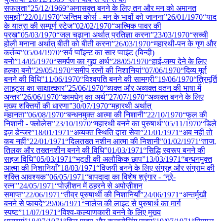
सफलता”
25/12
/
1969
“अनासक्त बनने के लिए तन और मन को अमानत
समझो”
22/01
/
1970
“अन्तिम कोर्स - मन के भावों को जानना”
26/01
/
1970
“याद
के यात्रा की सम्पूर्ण स्टेज”
02/02
/
1970
“आत्मिक पावर की
परख”
05/03
/
1970
“जल चढ़ाना अर्थात् प्रतिज्ञा करना”
23/03
/
1970
“सच्ची
होली मनाना अर्थात् बीती को बीती करना”
26/03
/
1970
“महारथी-पन के गुण और
कर्तव्य”
05/04
/
1970
“सर्व प्वॉइन्ट का सार प्वाइंट (बिन्दी)
बनो”
14/05
/
1970
“समर्पण का गुह्य अर्थ”
28/05
/
1970
“हाई-जम्प देने के लिए
हल्का बनो”
29/05
/
1970
“समीप रत्नों की निशानियां”
07/06
/
1970
“दिव्य मूर्त
बनने की विधि”
11/06
/
1970
“विश्वपति बनने की सामग्री”
19/06
/
1970
“त्रिमूर्ति
लाइट्स का साक्षात्कार”
25/06
/
1970
“व्यक्त और अव्यक्त वतन की भाषा में
अन्तर”
26/06
/
1970
“कामधेनु का अर्थ”
27/07
/
1970
“अव्यक्त बनने के लिए
मुख्य शक्तियों की धारणा”
30/07
/
1970
“महारथी अर्थात्
महानता”
06/08
/
1970
“बन्धनमुक्त आत्मा की निशानी”
22/10
/
1970
“फुल की
निशानी - फ्लोलेस”
23/10
/
1970
“महारथी बनने का पुरुषार्थ”
05/11
/
1970
“डिले
इज़ डेन्जर”
18/01
/
1971
“अव्यक्त स्थिति द्वारा सेवा”
21/01
/
1971
“अब नहीं तो
कब नहीं”
22/01
/
1971
“दिलतख्त नशीन आत्मा की निशानी”
01/02
/
1971
“ताज,
तिलक और तख्तनशीन बनने की विधि”
01/03
/
1971
“सिद्धि स्वरूप बनने की
सहज विधि”
05/03
/
1971
“भट्ठी की अलौकिक छाप”
13/03
/
1971
“बन्धनमुक्त
आत्मा की निशानियाँ”
18/03
/
1971
“विजयी बनने के लिए संग्रह और संग्राम की
शक्ति आवश्यक”
06/05
/
1971
“बापदादा का विशेष श्रृंगार - ‘नूरे-
रत्न'”
24/05
/
1971
“पोज़ीशन में ठहरने से अपोज़ीशन
समाप्त”
22/06
/
1971
“तीव्र पुरुषार्थी की निशानियाँ”
24/06
/
1971
“अन्तर्मुखी
बनने से फायदे”
29/06
/
1971
“नालेज की लाइट से पुरुषार्थ का मार्ग
स्पष्ट”
11/07
/
1971
“विश्व-कल्याणकारी बनने के लिए मुख्य