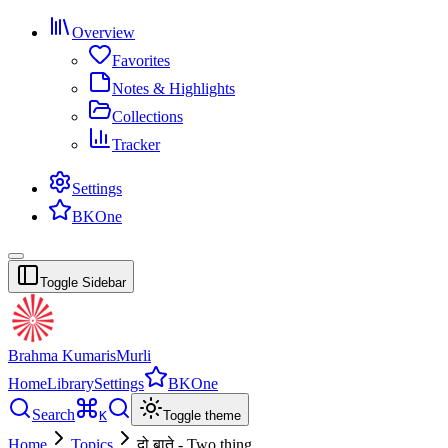
Overview
Favorites
Notes & Highlights
Collections
Tracker
Settings
BKOne
Toggle Sidebar
Brahma Kumaris
Murli
Home
Library
Settings
BKOne
Search
K
Toggle theme
Home
Topics
दो बाते - Two thing