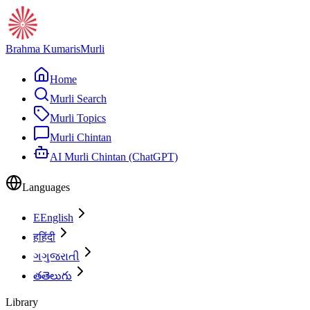
Brahma Kumaris
Murli
Home
Murli Search
Murli Topics
Murli Chintan
AI Murli Chintan (ChatGPT)
Languages
E
English
ह
हिंदी
ગ
ગુજરાતી
త
తెలుగు
Library