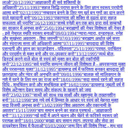
लाओ”
20/12
/
1992
“आज्ञाकारी ही सर्व शक्तियों के
अधिकारी”
25/11
/
1993
“सहज सिद्धि प्राप्त करने के लिए ज्ञान स्वरूप प्रयोगी
आत्मा बनो”
02/12
/
1993
“नम्बरवन बनने के लिए गुण मूर्त बन गुणों का दान करने
वाले महादानी बनो”
09/12
/
1993
“एकाग्रता की शक्ति से दृढ़ता द्वारा सहज
सफलता की प्राप्ति”
16/12
/
1993
“सच्चे स्नेही बन एक बाप द्वारा सर्व सम्बन्धों
का साकार में अनुभव करो”
25/01
/
1994
“ब्राह्मणों की नेचर विशेषता की नेचर है
- इसे नेचुरल स्मृति स्वरूप बनाओ”
09/03
/
1994
“न्यारा-प्यारा, वन्डरफुल, स्नेह
और सुखभरा अवतरण - शिव जयन्ती”
07/03
/
1995
“ब्राह्मण अर्थात् धर्म सत्ता
और स्वराज्य सत्ता की अधिकारी आत्मा”
07/11
/
1995
“बापदादा की विशेष
पसन्दगी और ज्ञान का फाउण्डेशन - पवित्रता”
25/11
/
1995
“परमत, परचिंतन
और परदर्शन से मुक्त बनो और पर-उपकार करो”
13/12
/
1995
“व्यर्थ बोल,
डिस्टर्ब करने वाले बोल से स्वयं को मुक्त कर बोल की एकॉनॉमी
करो”
22/12
/
1995
“सर्व प्राप्ति सम्पन्न जीवन की विशेषता है - अप्रसन्नता मुक्त
और प्रसन्नता युक्त”
31/12
/
1995
“डायमण्ड वर्ष में फरिश्ता बनकर बापदादा की
छत्रछाया और प्यार की अनुभूति करो”
09/01
/
1996
“बालक सो मालिकपन के
नशे में रहने के लिए मन का राजा बनो”
18/01
/
1996
“सदा समर्थ रहने की सहज
विधि - शुभचिंतन करो और शुभचिंतक बनो”
16/02
/
1996
“डायमण्ड जुबली वर्ष में
विशेष अटेन्शन देकर समय और संकल्प के खजाने को जमा
करो”
23/02
/
1997
“साथी को साथ रख साक्षी और खुशनुमा के तख्तनशीन
बनो”
31/12
/
1998
“इस नये वर्ष में हिम्मत के आधार पर स्वयं को मेहनत मुक्त
सदा विजयी अनुभव करो”
13/02
/
1999
“शिव अवतरण और एकानामी के
अवतार”
15/11
/
1999
“बाप समान बनने का सहज पुरुषार्थ - ‘आज्ञाकारी
बनो’”
31/12
/
1999
“नई सदी में अपने चलन और चेहरे से फरिश्ते स्वरूप को
प्रत्यक्ष करो”
18/01
/
2000
“ब्रह्मा बाप समान त्याग, तपस्या और सेवा का
वायब्रेशन विश्व में फैलाओ”
03/03
/
2000
“जन्म दिन की विशेष गिफ्ट - शुभ भाव