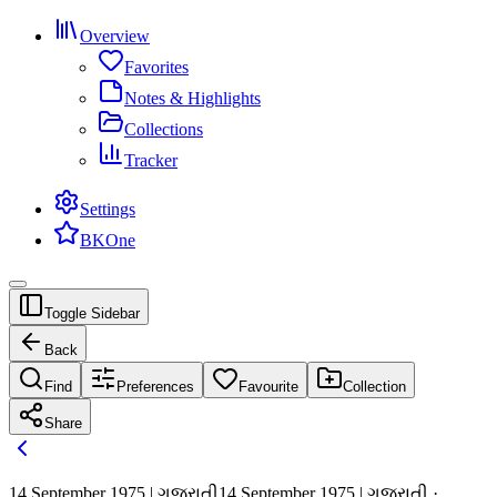
Overview
Favorites
Notes & Highlights
Collections
Tracker
Settings
BKOne
Toggle Sidebar
Back
Find
Preferences
Favourite
Collection
Share
14 September 1975 | ગુજરાતી
14 September 1975 | ગુજરાતી ·