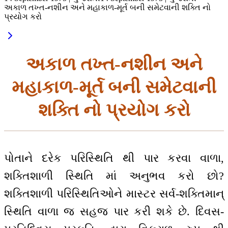
અકાળ તખ્ત-નશીન અને મહાકાળ-મૂર્ત બની સમેટવાની શક્તિ નો
પ્રયોગ કરો
અકાળ તખ્ત-નશીન અને
મહાકાળ-મૂર્ત બની સમેટવાની
શક્તિ નો પ્રયોગ કરો
પોતાને દરેક પરિસ્થિતિ થી પાર કરવા વાળા,
શક્તિશાળી સ્થિતિ માં અનુભવ કરો છો?
શક્તિશાળી પરિસ્થિતિઓને માસ્ટર સર્વ-શક્તિમાન્
સ્થિતિ વાળા જ સહજ પાર કરી શકે છે. દિવસ-