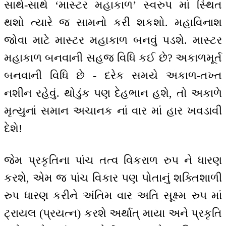
સાથે-સાથે ‘માસ્ટર મહાકાળ’ સ્વરુપ માં સ્થિત
થશો ત્યારે જ સામનો કરી શકશો. મહાવિનાશ
જોવા માટે માસ્ટર મહાકાળ બનવું પડશે. માસ્ટર
મહાકાળ બનવાની સહજ વિધિ કઈ છે? અકાળમૂર્ત
બનવાની વિધિ છે - દરેક સમયે અકાળ-તખ્ત
નશીન રહેવું. થોડુંક પણ દેહભાન હશે, તો અકાળે
મૃત્યુનાં સમાન અચાનક નાં વાર માં હાર ખવડાવી
દેશે!
જેમ પ્રકૃતિના પાંચ તત્વ વિકરાળ રુપ ને ધારણ
કરશે, એમ જ પાંચ વિકાર પણ પોતાનું શક્તિશાળી
રુપ ધારણ કરીને અંતિમ વાર અતિ સૂક્ષ્મ રુપ માં
ટ્રાયલ (પ્રયત્ન) કરશે અર્થાત્ માયા અને પ્રકૃતિ