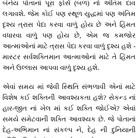
બંનેય પોતાનાં પૂરા ફોર્સ (બળ) નો અંતિમ દાવ
લગાવશે. જેમ કોઈ પણ સ્થૂળ યુદ્ધમાં પણ અંતિમ
દૃશ્ય ત્રાસ પેદા કરવા વાળું હોય છે અને હિંમત
વધારવા વાળું પણ હોય છે, એમ જ કમજોર
આત્માઓનાં માટે ત્રાસ પેદા કરવા વાળું દૃશ્ય હશે -
માસ્ટર સર્વશક્તિમાન આત્માઓનાં માટે તે હિંમત
અને ઉલ્લાસ આપવા વાળું દૃશ્ય હશે.
એવાં સમય માં જેવી સ્થિતિ સંભળાવી એનાં માટે
વિશેષ કઈ શક્તિની આવશ્યકતા હશે? સેકન્ડ નાં
હાર-જીત નાં ખેલ માં કઈ શક્તિ જોઈએ? એવાં
સમયે સમેટવાની શક્તિ આવશ્યક છે. જે પોતાનાં
દેહ-અભિમાન નાં સંકલ્પ ને, દેહ ની દુનિયાની