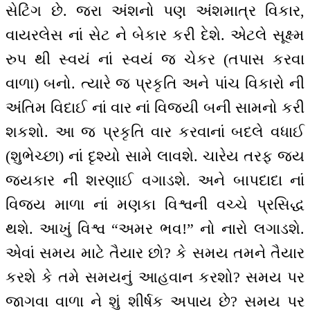
સેટિંગ છે. જરા અંશનો પણ અંશમાત્ર વિકાર,
વાયરલેસ નાં સેટ ને બેકાર કરી દેશે. એટલે સૂક્ષ્મ
રુપ થી સ્વયં નાં સ્વયં જ ચેકર (તપાસ કરવા
વાળા) બનો. ત્યારે જ પ્રકૃતિ અને પાંચ વિકારો ની
અંતિમ વિદાઈ નાં વાર નાં વિજયી બની સામનો કરી
શકશો. આ જ પ્રકૃતિ વાર કરવાનાં બદલે વધાઈ
(શુભેચ્છા) નાં દૃશ્યો સામે લાવશે. ચારેય તરફ જય
જયકાર ની શરણાઈ વગાડશે. અને બાપદાદા નાં
વિજય માળા નાં મણકા વિશ્વની વચ્ચે પ્રસિદ્ધ
થશે. આખું વિશ્વ “અમર ભવ!” નો નારો લગાડશે.
એવાં સમય માટે તૈયાર છો? કે સમય તમને તૈયાર
કરશે કે તમે સમયનું આહવાન કરશો? સમય પર
જાગવા વાળા ને શું શીર્ષક અપાય છે? સમય પર