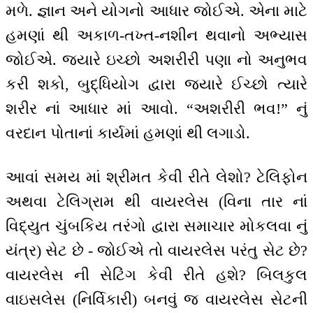
મળે. જ્ઞાન અને યોગનો આધાર જોઈએ. એના માટે
હમણાં થી અકાળ-તખ્ત-નશીન થવાનો અભ્યાસ
જોઈએ. જ્યારે ઇચ્છો અશરીરી પણા નો અનુભવ
કરી શકો, બુદ્ધિયોગ દ્વારા જ્યારે ઈચ્છો ત્યારે
શરીર નાં આધાર માં આવો. “અશરીરી ભવ!” નું
વરદાન પોતાનાં કાર્યમાં હમણાં થી લગાડો.
આવાં સમય માં શ્રીમત કેવી રીતે લેશો? ટેલિફોન
અથવા ટેલિગ્રામ થી વાયરલેસ (વિના તાર નાં
વિદ્યુત ચુંબકિય તરંગો દ્વારા સમાચાર મોકલવા નું
યંત્ર) સેટ છે - જોઈએ તો વાયરલેસ પરંતુ સેટ છે?
વાયરલેસ ની સેટિંગ કેવી રીતે હશે? બિલકુલ
વાઇસલેસ (નિર્વિકારી) બનવું જ વાયરલેસ સેટની