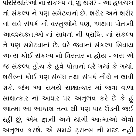
પરિસ્થિતિઓ નાં સંકલ્પ ને, શું થશે? - આ હલચલ
નાં સંકલ્પ ને પણ સમેટવાનાં છે. શરીર અને શરીર
નાં સર્વ સંપર્ક ની વસ્તુઓને પણ, અથવા પોતાની
આવશ્યકતાઓ નાં સાધનો ની પ્રાપ્તિ નાં સંકલ્પ
ને પણ સમેટવાનાં છે. ઘરે જવાનાં સંકલ્પ સિવાય
અન્ય કોઈ સંકલ્પ નો વિસ્તાર ન હોય - બસ એ
જ સંકલ્પ હોય કે હવે પોતાનાં ઘરે ગયાં કે ગયાં.
શરીરનાં કોઈ પણ સંબંધ તથા સંપર્ક નીચે ન લાવી
શકે. જેમ આ સમયે સાક્ષાત્કાર માં જવા વાળા
સાક્ષાત્કાર નાં આધાર પર અનુભવ કરે છે કે હું
આત્મા આ આકાશ તત્વ થી પણ પાર ઉડતી જઈ
રહી છું, એમ જ્ઞાની અને યોગી આત્માઓ એવો
અનુભવ કરશે. એ સમયે ટ્રાન્સ ની મદદ નહીં