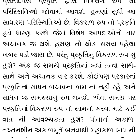
પ્રતિદિવસ પ્રકૃતિ દ્વારા વિકરાળ રુપ થી
પરિસ્થિતિઓ જોવામાં આવશે. હમણાં સુધી આ
સાધારણ પરિસ્થિતિઓ છે. વિકરાળ રુપ તો પ્રકૃતિ
હવે ધારણ કરશે જેમાં વિશેષ આપદાઓનો વાર
અચાનક જ થશે. હમણાં તો થોડા સમય પહેલા
ખબર પડી જાય છે. પરંતુ પ્રકૃતિનું વિકરાળ રુપ શું
હશે? એક જ સમયે પ્રકૃતિનાં બધાં તત્વો સાથે-
સાથે અને અચાનક વાર કરશે. કોઈપણ પ્રકારનાં
પ્રકૃતિનાં સાધન બચાવનાં કામ નાં નહીં રહે અને
સાધન જ સમસ્યાનું રુપ બનશે. એવાં સમય પર
પ્રકૃતિનાં વિકરાળ રુપ નો સામનો કરવા માટે કઈ
વાત ની આવશ્યકતા હશે? પોતાનાં અકાળ-
તખ્તનશીન અકાળમૂર્ત બનવાથી મહાકાળ બાપ ની