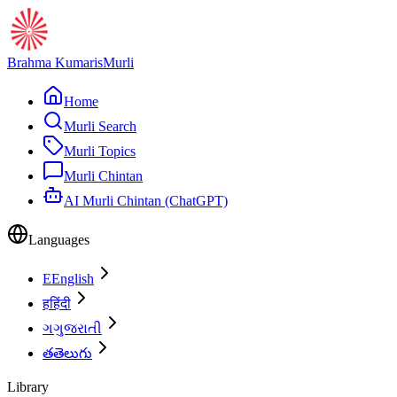
Brahma Kumaris
Murli
Home
Murli Search
Murli Topics
Murli Chintan
AI Murli Chintan (ChatGPT)
Languages
E
English
ह
हिंदी
ગ
ગુજરાતી
త
తెలుగు
Library