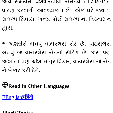
એવાં સમયમાં વિશેષ રુપથી ‘સમેટવા ની શક્તિ’ ને
ધારણ કરવાની આવશ્યકતા છે. એક ઘરે જવાનાં
સંકલ્પ સિવાય અન્ય કોઈ સંકલ્પ નો વિસ્તાર ન
હોય.
* અશરીરી બનવું વાયરલેસ સેટ છે. વાઇસલેસ
બનવું જ વાયરલેસ સેટની સેટિંગ છે. જરા પણ
અંશ નાં પણ અંશ માત્ર વિકાર, વાયરલેસ નાં સેટ
ને બેકાર કરી દેશે.
Read in Other Languages
E
English
ह
हिंदी
Murli Topics