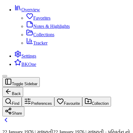
Overview
Favorites
Notes & Highlights
Collections
Tracker
Settings
BKOne
Toggle Sidebar
Back
Find
Preferences
Favourite
Collection
Share
22 January 1976 | ગુજરાતી
22 January 1976 | ગુજરાતી · પરિવર્તન નો