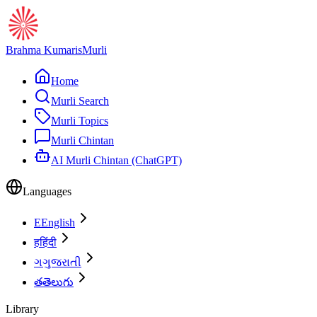
Brahma Kumaris
Murli
Home
Murli Search
Murli Topics
Murli Chintan
AI Murli Chintan (ChatGPT)
Languages
E
English
ह
हिंदी
ગ
ગુજરાતી
త
తెలుగు
Library