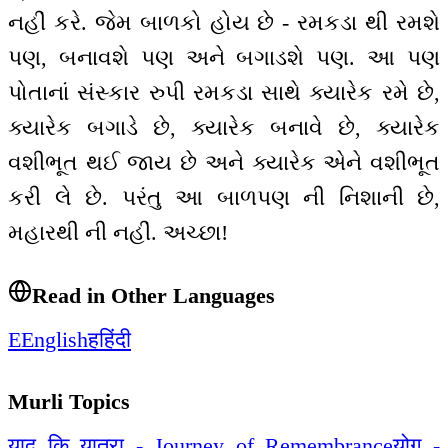
નહીં કરે. જેમ બાળકો હોય છે - રમકડા થી રમશે
પણ, બનાવશે પણ અને બગાડશે પણ. આ પણ
પોતાનાં સંસ્કાર રુપી રમકડા સાથે ક્યારેક રમે છે,
ક્યારેક બગાડે છે, ક્યારેક બનાવે છે, ક્યારેક
વશીભૂત થઈ જાય છે અને ક્યારેક એને વશીભૂત
કરી લે છે. પરંતુ આ બાળપણ ની નિશાની છે,
મહારથી ની નહીં. અચ્છા!
Read in Other Languages
E
English
ह
हिंदी
Murli Topics
याद कि यात्रा - Journey of Remembrance
योग -