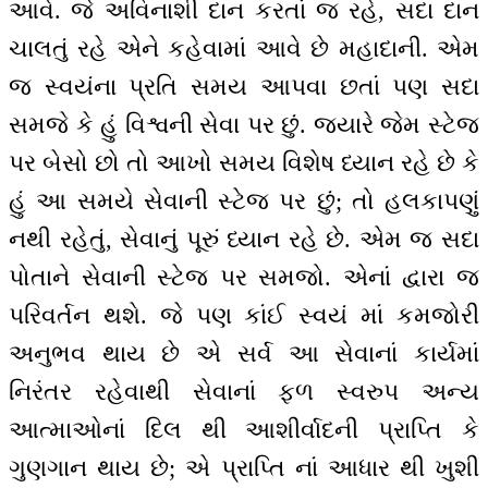
આવે. જે અવિનાશી દાન કરતાં જ રહે, સદા દાન
ચાલતું રહે એને કહેવામાં આવે છે મહાદાની. એમ
જ સ્વયંના પ્રતિ સમય આપવા છતાં પણ સદા
સમજે કે હું વિશ્વની સેવા પર છું. જ્યારે જેમ સ્ટેજ
પર બેસો છો તો આખો સમય વિશેષ ધ્યાન રહે છે કે
હું આ સમયે સેવાની સ્ટેજ પર છું; તો હલકાપણું
નથી રહેતું, સેવાનું પૂરું ધ્યાન રહે છે. એમ જ સદા
પોતાને સેવાની સ્ટેજ પર સમજો. એનાં દ્વારા જ
પરિવર્તન થશે. જે પણ કાંઈ સ્વયં માં કમજોરી
અનુભવ થાય છે એ સર્વ આ સેવાનાં કાર્યમાં
નિરંતર રહેવાથી સેવાનાં ફળ સ્વરુપ અન્ય
આત્માઓનાં દિલ થી આશીર્વાદની પ્રાપ્તિ કે
ગુણગાન થાય છે; એ પ્રાપ્તિ નાં આધાર થી ખુશી