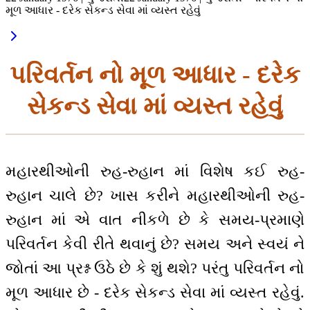
મૂળ આધાર - દરેક સેકન્ડ સેવા માં વ્યસ્ત રહેવું
પરિવર્તન નો મૂળ આધાર - દરેક
સેકન્ડ સેવા માં વ્યસ્ત રહેવું
મહારથીઓની રુહ-રુહાન માં વિશેષ કઈ રુહ-
રુહાન ચાલે છે? ખાસ કરીને મહારથીઓની રુહ-
રુહાન માં એ વાત નીકળે છે કે સમય-પ્રમાણે
પરિવર્તન કેવી રીતે થવાનું છે? સમય અને સ્વયં ને
જોતાં આ પ્રશ્ન ઉઠે છે કે શું થશે? પરંતુ પરિવર્તન નો
મૂળ આધાર છે - દરેક સેકન્ડ સેવા માં વ્યસ્ત રહેવું.