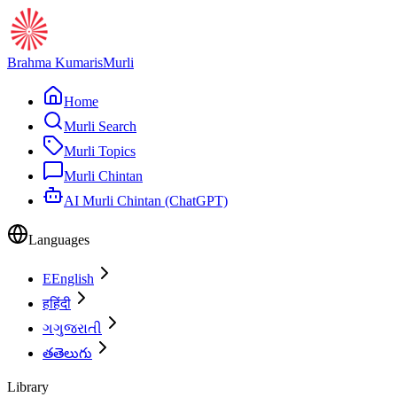
Brahma Kumaris
Murli
Home
Murli Search
Murli Topics
Murli Chintan
AI Murli Chintan (ChatGPT)
Languages
E
English
ह
हिंदी
ગ
ગુજરાતી
త
తెలుగు
Library