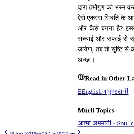
द्वारा तमोगुण को भस्म क
ऐसे एकरस स्थिति के आस
और कैसे बनना है? इसके
सच्चाई और सफाई से सृष्ट
जायेगा, तब तो सृष्टि से
अच्छा।
Read in Other L
E
English
ગ
ગુજરાતી
Murli Topics
आत्मा अभमानी - Soul 
18 Apr 1971
Prev
29 Apr 1971
Next