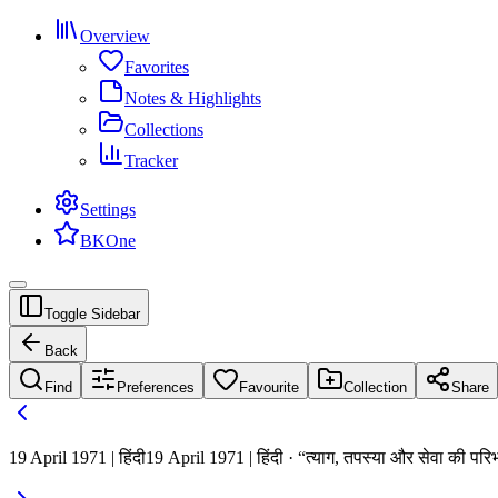
Overview
Favorites
Notes & Highlights
Collections
Tracker
Settings
BKOne
Toggle Sidebar
Back
Find
Preferences
Favourite
Collection
Share
19 April 1971 | हिंदी
19 April 1971 | हिंदी · “त्याग, तपस्या और सेवा की परि