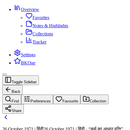
Overview
Favorites
Notes & Highlights
Collections
Tracker
Settings
BKOne
Toggle Sidebar
Back
Find
Preferences
Favourite
Collection
Share
26 October 1971 | हिंदी
26 October 1971 | हिंदी · “कर्म का आधार वृत्ति”