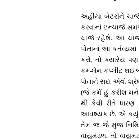
અહીંયા બેટરીને ચાર્જ
કરવાનાં ઇન્ચાર્જ સમ
ચાર્જ રહેશે. આ ચાર્
પોતાનાં આ કર્તવ્યમાં
કરો, તો ક્યારેય પણ 
કમ્પ્લેન કંપ્લીટ થઇ 
પોતાને સદા એવાં શ્રેષ
(જે કર્મ હું કરીશ 
થી કેવી રીતે ધારણ 
આવશ્યક છે. એ કયું? 
તેમ જ જે મુજ નિમિત્ત
વાયુમંડળ. તો વાયુમંડળ