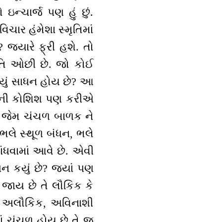
ઇન્ચાર્જ પણ હું છું.
ચાર હંમેશા સ્મૃતિમાં
જ્યારે ફ્રી હશે. તો
્મૃતિ ઓછી છે. જો કોઈ
કયું સાધન હોય છે? આ
ાખવાની કોશિશ પણ કરીએ
ટે જેમ ચંચળ બાળક ને
 ભલે સ્થૂળ બંધન, ભલે
બાંધવામાં આવે છે. એવી
ંધન કયું છે? જ્યાં પણ
તિ જાય છે તે લૌકિક કે
ામાં અલૌકિક, અવિનાશી
ધમાં ચંચળ હોય છે તે જ