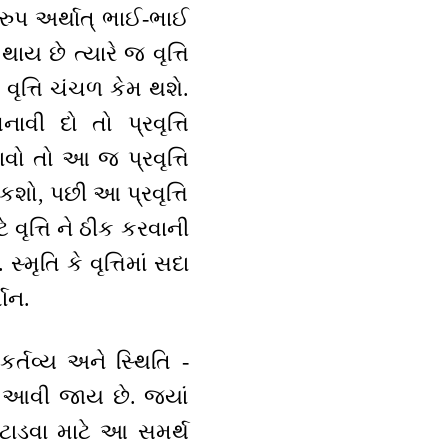
સ્વરુપ અર્થાત્ ભાઈ-ભાઈ
થાય છે ત્યારે જ વૃત્તિ
ૃત્તિ ચંચળ કેમ થશે.
ાવી દો તો પ્રવૃત્તિ
ાવો તો આ જ પ્રવૃત્તિ
શો, પછી આ પ્રવૃત્તિ
ે વૃત્તિ ને ઠીક કરવાની
્મૃતિ કે વૃત્તિમાં સદા
માન.
કર્તવ્ય અને સ્થિતિ -
ી આવી જાય છે. જ્યાં
 મટાડવા માટે આ સમર્થ