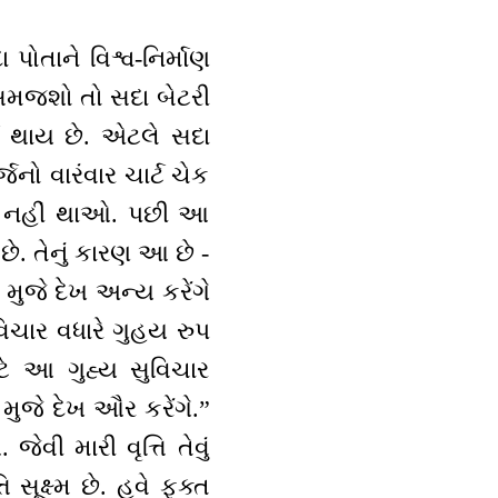
 પોતાને વિશ્વ-નિર્માણ
જ સમજશો તો સદા બેટરી
ર્જ થાય છે. એટલે સદા
જનો વારંવાર ચાર્ટ ચેક
ાર્જ નહીં થાઓ. પછી આ
છે. તેનું કારણ આ છે -
ા મુજે દેખ અન્ય કરેંગે
િચાર વધારે ગુહય રુપ
ાટે આ ગુહ્ય સુવિચાર
મુજે દેખ ઔર કરેંગે.”
ેવી મારી વૃત્તિ તેવું
િ સૂક્ષ્મ છે. હવે ફક્ત