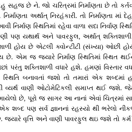
ુ સહજ છે ને. જો ચરિત્રમાં નિર્માણતા છે તો કર્તવ્
િર્માણતા અર્થાત્ નિરહંકારી. તો નિર્માણતા માં 
નિર્માણ સ્થિતિમાં રહેવા વાળા સદા નિર્વાણ સ્થિ
ાણી પણ યથાર્થ અને પાવરફુલ, અર્થાત્ શક્તિશા
ળી હોય છે એટલી ક્વોન્ટીટી (સંખ્યા) ઓછી હોય
ય છે. એમ જ જ્યારે નિર્માણ સ્થિતિમાં સ્થિત થ
ં પરંતુ શક્તિશાળી વધારે હશે. હમણાં વિસ્તાર વધાર
 સ્થિતિ બનાવતાં જશો તો તમારાં એક શબ્દમાં હજ
થી વ્યર્થ વાણી ઓટોમેટિકલી સમાપ્ત થઈ જશે. જ
માયેલો છે, પૂરો જ સાગર આ નાનાં એવાં ચિત્રમાં સા
ક શબ્દ પણ સર્વ જ્ઞાનનાં રહસ્યો થી ભરેલો નીક
. જ્યારે વૃત્તિ અને વાણી પાવરફુલ થઇ જશે તો કર્