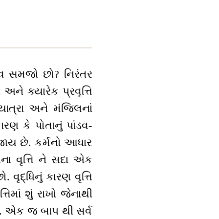
ાંડવ સમજો છો? નિરંતર
 અને ક્યારેક પ્રવૃત્તિ
યાત્રા અને મંજિલનાં
રણ કે પોતાનું પાંડવ-
જાય છે. કર્મનો આધાર
સેના વૃત્તિ ને સદા એક
 વૃદ્ધિનું કારણ વૃત્તિ
ૃત્તિમાં શું રાખો જેનાથી
’. એક જ બાપ થી સર્વ