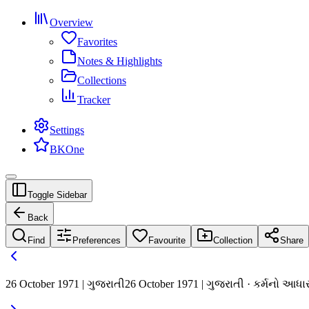
Overview
Favorites
Notes & Highlights
Collections
Tracker
Settings
BKOne
Toggle Sidebar
Back
Find
Preferences
Favourite
Collection
Share
26 October 1971 | ગુજરાતી
26 October 1971 | ગુજરાતી · કર્મનો આધાર 