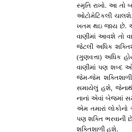
સ્મૃતિ રાખો. આ તો બહ
ઓટોમેટિકલી ચાલશે. ન
ખતમ થઇ જાય છે. આવી 
વાણીમાં આવશે તો વ
જેટલી અધિક શક્તિશા
(ગુણવત્તા) અધિક હો
વાણીમાં પણ શબ્દ ઓછા
જેમ-જેમ શક્તિશાળી
સમાયેલું હશે, જેના
નાનાં એવાં બેજમાં સ
એમ તમારાં લોકોનો એ
પણ શક્તિ ભરવાની છે
શક્તિશાળી હશે.