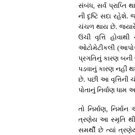
સંબંધ, સર્વ પ્રાપ્તિ 
ની દૃષ્ટિ સદા રહેશે. 
ચંચળ થાય છે. જ્યાર
ઉંચી વૃત્તિ હોવાથી
ઓટોમેટીકલી (આપોઆપ) 
પ્રગતિનું કારણ બની
પડવાનું કારણ નહીં થશે
છે. પછી આ વૃત્તિની ચં
પોતાનું નિર્વાણ ધામ 
તો નિર્માણ, નિર્માન
ત્રણેય આ સ્મૃતિ થી
સમર્થી છે ત્યાં ત્ર