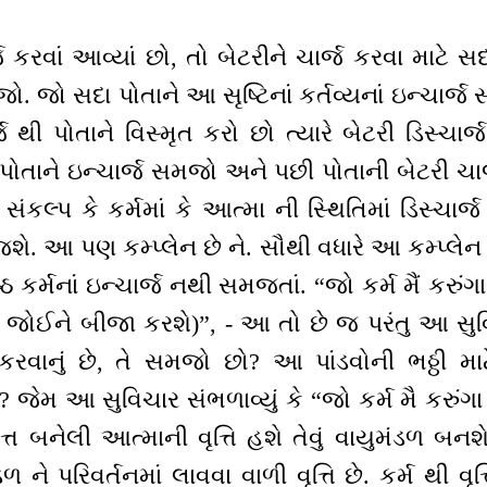
 કરવાં આવ્યાં છો, તો બેટરીને ચાર્જ કરવા માટે સદા
જો. જો સદા પોતાને આ સૃષ્ટિનાં કર્તવ્યનાં ઇન્ચાર્
જ થી પોતાને વિસ્મૃત કરો છો ત્યારે બેટરી ડિસ્ચા
 પોતાને ઇન્ચાર્જ સમજો અને પછી પોતાની બેટરી ચાર્
સંકલ્પ કે કર્મમાં કે આત્મા ની સ્થિતિમાં ડિસ્ચ
જશે. આ પણ કમ્પ્લેન છે ને. સૌથી વધારે આ કમ્પ્લેન 
્ઠ કર્મનાં ઇન્ચાર્જ નથી સમજતાં. “જો કર્મ મૈં કરુંગ
મને જોઈને બીજા કરશે)”, - આ તો છે જ પરંતુ આ સુવ
કરવાનું છે, તે સમજો છો? આ પાંડવોની ભઠ્ઠી મ
જેમ આ સુવિચાર સંભળાવ્યું કે “જો કર્મ મૈ કરુંગા 
 બનેલી આત્માની વૃત્તિ હશે તેવું વાયુમંડળ બનશે. જ
 ને પરિવર્તનમાં લાવવા વાળી વૃત્તિ છે. કર્મ થી વૃત્ત