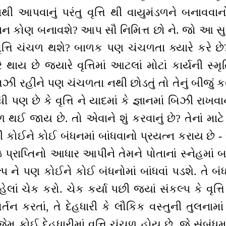
ી આપવાનું પરંતુ વૃત્તિ થી વાયુમંડળને બનાવવાનો 
ાન કોણ બનાવશે? આપ સૌ નિમિત્ત છો ને. જો આ સુવિ
ૃત્તિ ચંચળ થશે? બાળક પણ ચંચળતા ક્યારે કરે છે? 
રે થાય છે જ્યારે વૃત્તિમાં આટલાં મોટાં કાર્યની સ
 રહીને પણ ચંચળતા નથી છોડતું તો તેનું બીજું 
ધી પણ છે કે વૃત્તિ ને યાદમાં કે જ્ઞાનમાં બિઝી ર
થઈ જાય છે. તો એવાને શું કરવાનું છે? તેનાં મા
ી કોઈને કોઈ બંધનમાં બાંધવાનો પ્રયત્ન કરાય છે -
ઇ પ્રાપ્તિનો આધાર આપીને તેમને પોતાનાં સ્નેહમાં 
કલ્પ ને પણ કોઈને કોઈ બંધનોમાં બાંધવાં પડશે. તે બ
હેલાં ચેક કરો. ચેક કર્યા પછી જ્યાં સંકલ્પ કે વૃત્
િવર્તન કરતાં, તે દેહધારી કે લૌકિક વસ્તુની તુલન
. જેમ કોઈ દેહધારીમાં વૃત્તિ ચંચળ હોય છે, જે સંબં