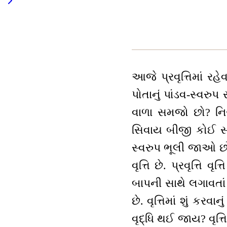
આજે પ્રવૃત્તિમાં રહ
પોતાનું પાંડવ-સ્વરુપ 
વાળા સમજો છો? નિરં
સિવાય બીજી કોઈ સ્મૃ
સ્વરુપ ભૂલી જાઓ છો
વૃત્તિ છે. પ્રવૃત્તિ
બાપની સાથે લગાવતાં રહ
છે. વૃત્તિમાં શું કરવાન
વૃદ્ધિ થઈ જાય? વૃત