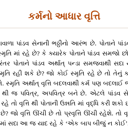
કર્મનો આધાર વૃત્તિ
ેવાવાળા પાંડવ સેનાની ભઠ્ઠીનો આરંભ છે. પોતાને પ
સ્મૃતિ માં રહે છે? કે ક્યારેક પોતાને પાંડવ સમજો છો
તર પોતાને પાંડવ અર્થાત્ પન્ડા સમજવાથી સદા 
તિ રહી શકે છે? જો કોઈ સ્મૃતિ રહે છે તો તેનું કા
. સ્મૃતિ અર્થાત્ વૃત્તિ બદલવાથી કર્મ પણ બદલાઈ 
 વૃત્તિ થી જ પવિત્ર, અપવિત્ર બને છે. એટલે પાંડવ 
ે તો વૃત્તિ થી પોતાની ઉન્નતિ માં વૃદ્ધિ કરી શકો છો.
ું છે? જો વૃત્તિ ઊંચી છે તો પ્રવૃત્તિ ઊંચી રહેશે. તો વ
્તિમાં સદા આ જ યાદ રહે કે ‘એક બાપ બીજું ન કોઈ