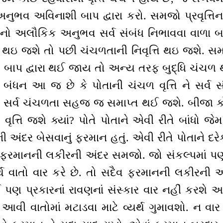
અનુભવ અવિનાશી બાપ દ્વારા કરો. સમજો પ્રવૃત્તિનાં 
ો અલૌકિક અનુભવ સર્વ સંબંધ નિભાવવા વાળા બાપ
ૂર્તિ થઇ જશે તો પછી ચંચળતાની નિવૃત્તિ થઇ જશે. સમ
ક બાપ દ્વારા થઈ જાય તો અન્ય તરફ બુદ્ધિ ચંચળ થ
 બંધન આ જ છે કે પોતાની ચંચળ વૃત્તિ ને સર્વ સ
તો સર્વ ચંચળતા સહજ જ સમાપ્ત થઈ જશે. બીજા કોઇ સ
ૃત્તિ જશે ક્યાં? પોતે પોતાને એવી રીતે બાંધો જેમ દ
ની અંદર બેસવાનું ફરમાન હતું. એવી રીતે પોતાને દર
ાં ફરમાનની લકીરની અંદર સમજો. જો સંકલ્પમાં 
યર્થ વાતો વાર કરે છે. તો સદૈવ ફરમાનની લકીરની 
ોઈ પણ પ્રકારનાં રાવણનાં સંસ્કાર વાર નહીં કરશે
 વાતોમાં મટાડવા માટે વ્યર્થ ગુમાવશો. ન વાર થશ