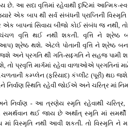
થાય છે. આ સદા વૃત્તિમાં રહેવાથી દૃષ્ટિમાં આત્મિક-
જયારે એક બાપ થી સર્વ સંબંધની પ્રાપ્તિની વિસ્મૃતિ 
ે એક બાપનાં સિવાય બીજો કોઈ સંબંધ જ નથી, તો વ
 ચંચળ વૃત્તિ થઈ નથી શકતી. વૃત્તિ ને શ્રેષ્ઠ બન
શ્રેષ્ઠ થશે. એટલે પોતાની વૃત્તિ ને શ્રેષ્ઠ બન
 જશે અને પ્રગતિ થી ગતિ-સદ્દગતિ ને સહજ પામી શક
, તો પ્રવૃત્તિ માર્ગમાં રહેવા વાળાઓએ પ્રગતિનાં માટ
ચળતાની કમ્પ્લેન (ફરિયાદ) કંપ્લીટ (પૂરી) થઇ જશે. સ
અને નિર્વાણ સ્થિતિ રહેવી જોઈએ અને ચરિત્ર માં નિર્
 અને નિર્વાણ - આ ત્રણેય સ્મૃતિ રહેવાથી ચરિત્ર, 
 સમર્થવાન થઈ જાય છે અર્થાત્ સ્મૃતિ માં સમર્થ
ણેય માં વિસ્મૃતિ નથી આવી શકતી. તો વિસ્મૃતિ ને