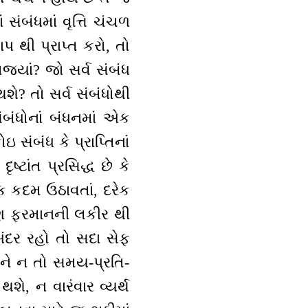
સંબંધમાં વૃત્તિ ચંચળ
 થી પ્રાપ્ત કરો, તો
જ્યાં? જો સર્વ સંબંધ
શે? તો સર્વ સંબંધોથી
ંબંધોનાં બંધનમાં એક
ંબંધ કે પ્રાપ્તિનાં
ૃષ્ટાંત પ્રસિદ્ધ છે કે
ેક કદમ ઉઠાવતાં, દરેક
પણ ફરમાનની લકીર થી
અંદર રહો તો સદા સેફ
 અને ન તો સમય-પ્રતિ-
ે, ન વારંવાર વ્યર્થ