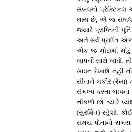
સંબંધનો પ્રેક્ટિકલ 
થાય છે, એ જ સંબંધન
જ્યારે પ્રાપ્તિની પ
અને સર્વ પ્રાપ્તિ એ
એક જ મોટામાં મોટું
બાપની સાથે બાંધો, 
સાધન દેખાશે નહીં તો વ
સીતાને લકીર (રેખા) 
સંકલ્પ કરતાં બાપન
નીકળો છો ત્યારે વ્
(સુરક્ષિત) રહેશો. ક
સમય પોતાનો સમય આવી