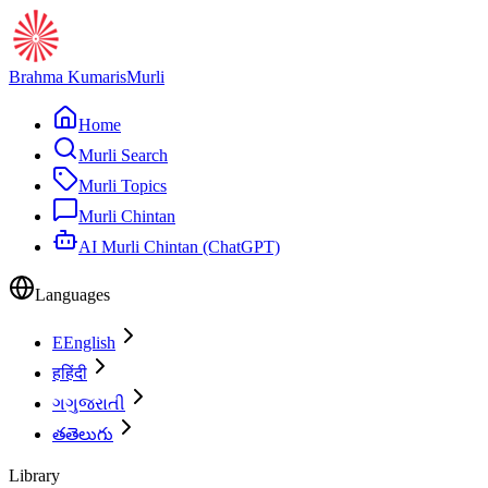
Brahma Kumaris
Murli
Home
Murli Search
Murli Topics
Murli Chintan
AI Murli Chintan (ChatGPT)
Languages
E
English
ह
हिंदी
ગ
ગુજરાતી
త
తెలుగు
Library