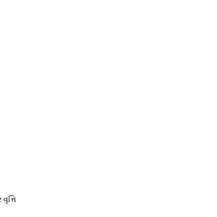
વૃત્તિ