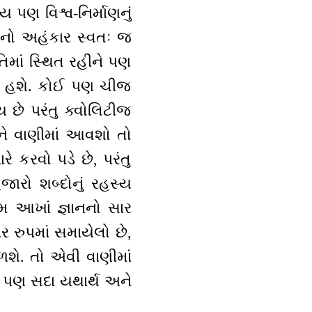
ય પણ વિશ્વ-નિર્માણનું
દેહનો અહંકાર સ્વતઃ જ
તિમાં સ્થિત રહીને પણ
ળી હશે. કોઈ પણ ચીજ
 છે પરંતુ ક્વોલિટીજ
ઈને વાણીમાં આવશો તો
ે કરવો પડે છે, પરંતુ
ારો શબ્દોનું રહસ્ય
ેમ આખાં જ્ઞાનનો સાર
ર રુપમાં સમાયેલો છે,
ળશે. તો એવી વાણીમાં
મ પણ સદા યથાર્થ અને