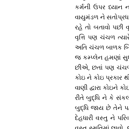
કર્મની ઉપર ધ્યાન નથ
વાયુમંડળ ને સતોપ્રધ
રહે તો બતાવો પછી વ
વૃત્તિ પણ ચંચળ ત્યા
અતિ ચંચળ બાળક બિઝી
જ કમ્પ્લેન હમણાં સુ
છીએ, છતાં પણ ચંચળ 
કોઇ ને કોઇ પ્રકાર થ
વાણી દ્વારા કોઇને કો
રીતે બુદ્ધિ ને કે સં
બુદ્ધિ જાય છે તેને પ
દેહધારી વસ્તુ ને પર
વસ્તુ સ્મૃતિમાં લાવો