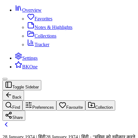
Overview
Favorites
Notes & Highlights
Collections
Tracker
Settings
BKOne
Toggle Sidebar
Back
Find
Preferences
Favourite
Collection
Share
28 January 1974 | हिंदी
28 January 1974 | हिंदी · “महिमा को स्वीकार करने