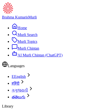
Brahma Kumaris
Murli
Home
Murli Search
Murli Topics
Murli Chintan
AI Murli Chintan (ChatGPT)
Languages
E
English
ह
हिंदी
ગ
ગુજરાતી
త
తెలుగు
Library