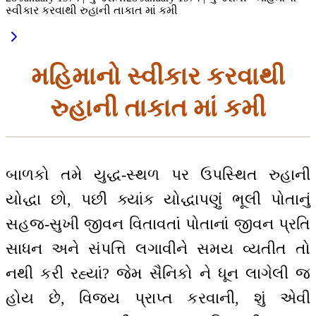
સ્વીકાર કરવાથી રુહાની તાકાત માં કમી
મહિમાનો સ્વીકાર કરવાથી
રુહાની તાકાત માં કમી
બાળકો તમે યુદ્ધ-સ્થળ પર ઉપસ્થિત રુહાની
યોદ્ધા છો, પછી ક્યાંક યોદ્ધાપણું ભૂલી પોતાનું
સહજ-સુખી જીવન વિતાવતાં પોતાનાં જીવન પ્રતિ
સાધન અને સંપત્તિ લગાવીને સમય વ્યતીત તો
નથી કરી રહ્યાં? જેમ સૈનિકો ને ધૂન લાગેલી જ
હોય છે, વિજય પ્રાપ્ત કરવાની, શું એવી