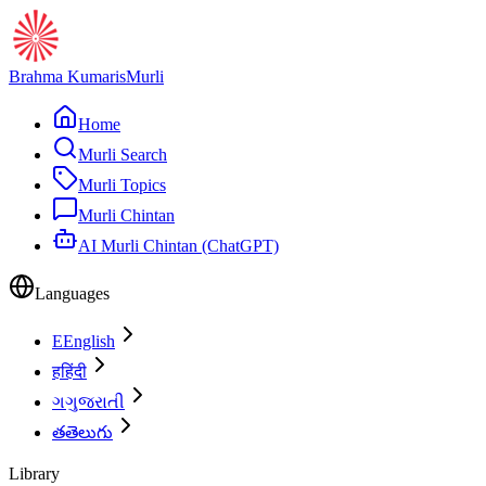
Brahma Kumaris
Murli
Home
Murli Search
Murli Topics
Murli Chintan
AI Murli Chintan (ChatGPT)
Languages
E
English
ह
हिंदी
ગ
ગુજરાતી
త
తెలుగు
Library