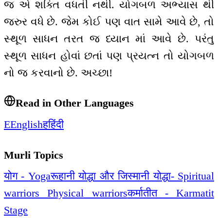
જ એ શક્તિ વધતી નથી. યોગબળ અભ્યાસ થી
જરુર વધે છે. જેમ કોઈ પણ વાત સામે આવે છે, તો
સ્થૂળ સાધન તરત જ ધ્યાન માં આવે છે. પરંતુ
સ્થૂળ સાધન હોવાં છતાં પણ પ્રયત્ન તો યોગબળ
નો જ કરવાનો છે. અચ્છા!
Read in Other Languages
E
English
ह
हिंदी
Murli Topics
योग - Yoga
रूहानी योद्धा और जिस्मानी योद्धा- Spiritual
warriors Physical warriors
कर्मातीत - Karmatit
Stage