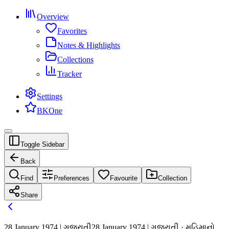
Overview
Favorites
Notes & Highlights
Collections
Tracker
Settings
BKOne
Toggle Sidebar
Back
Find
Preferences
Favourite
Collection
Share
28 January 1974 | ગુજરાતી
28 January 1974 | ગુજરાતી · મહિમાનો