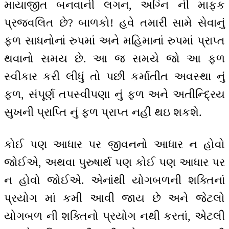
માયાજીત બનવાની લગન, અગ્નિ ની માફક
પ્રજ્વલિત છે? બાળકો! હવે તમારી સામે સેવાનું
ફળ સાધનોનાં રુપમાં અને મહિમાનાં રુપમાં પ્રાપ્ત
થવાનો સમય છે. આ જ સમયે જો આ ફળ
સ્વીકાર કરી લીધું તો પછી કર્માતીત અવસ્થા નું
ફળ, સંપૂર્ણ તપસ્વીપણા નું ફળ અને અતીન્દ્રિય
સુખની પ્રાપ્તિ નું ફળ પ્રાપ્ત નહીં થઇ શકશે.
કોઈ પણ આધાર પર જીવનનો આધાર ન હોવો
જોઈએ, અથવા પુરુષાર્થ પણ કોઈ પણ આધાર પર
ન હોવો જોઈએ. એનાંથી યોગબળની શક્તિનાં
પ્રયોગ માં કમી આવી જાય છે અને જેટલો
યોગબળ ની શક્તિનો પ્રયોગ નથી કરતાં, એટલી