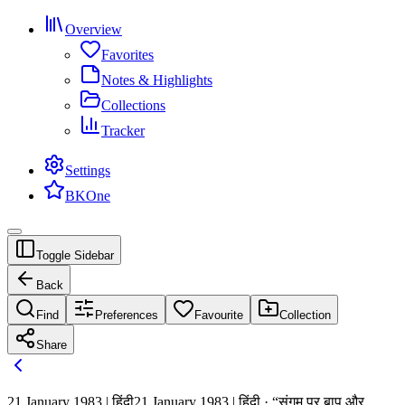
Overview
Favorites
Notes & Highlights
Collections
Tracker
Settings
BKOne
Toggle Sidebar
Back
Find
Preferences
Favourite
Collection
Share
21 January 1983 | हिंदी
21 January 1983 | हिंदी · “संगम पर बाप और