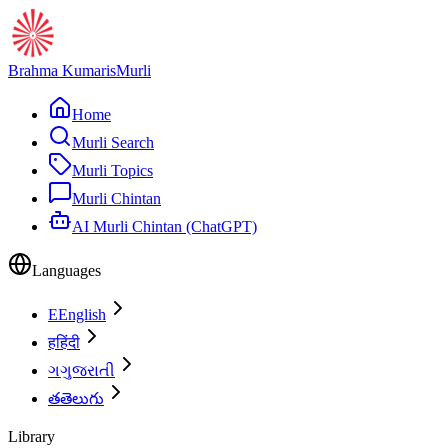
Brahma Kumaris
Murli
Home
Murli Search
Murli Topics
Murli Chintan
AI Murli Chintan (ChatGPT)
Languages
E
English
ह
हिंदी
ગ
ગુજરાતી
త
తెలుగు
Library