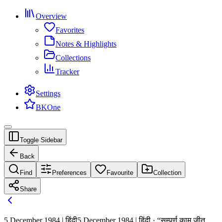
Overview
Favorites
Notes & Highlights
Collections
Tracker
Settings
BKOne
Toggle Sidebar
Back
Find
Preferences
Favourite
Collection
Share
5 December 1984 | हिंदी
5 December 1984 | हिंदी · “सम्पूर्ण काम जीत