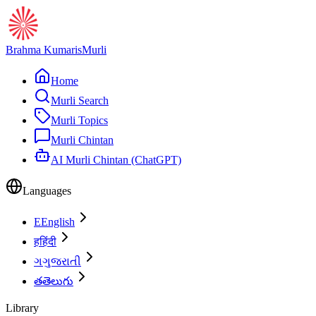
Brahma Kumaris
Murli
Home
Murli Search
Murli Topics
Murli Chintan
AI Murli Chintan (ChatGPT)
Languages
E
English
ह
हिंदी
ગ
ગુજરાતી
త
తెలుగు
Library