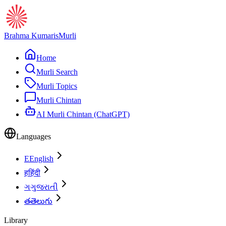
Brahma Kumaris
Murli
Home
Murli Search
Murli Topics
Murli Chintan
AI Murli Chintan (ChatGPT)
Languages
E
English
ह
हिंदी
ગ
ગુજરાતી
త
తెలుగు
Library