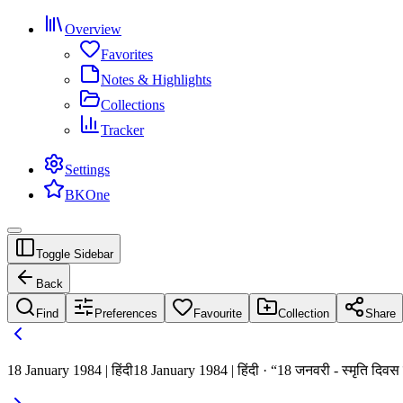
Overview
Favorites
Notes & Highlights
Collections
Tracker
Settings
BKOne
Toggle Sidebar
Back
Find
Preferences
Favourite
Collection
Share
18 January 1984 | हिंदी
18 January 1984 | हिंदी · “18 जनवरी - स्मृति दिवस