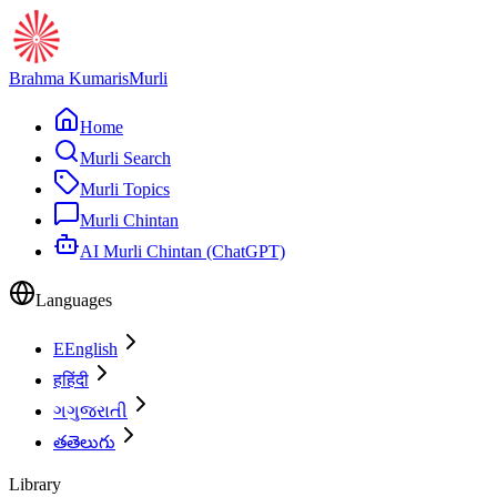
Brahma Kumaris
Murli
Home
Murli Search
Murli Topics
Murli Chintan
AI Murli Chintan (ChatGPT)
Languages
E
English
ह
हिंदी
ગ
ગુજરાતી
త
తెలుగు
Library