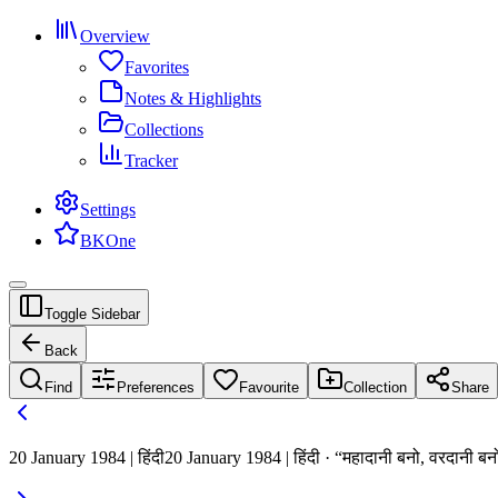
Overview
Favorites
Notes & Highlights
Collections
Tracker
Settings
BKOne
Toggle Sidebar
Back
Find
Preferences
Favourite
Collection
Share
20 January 1984 | हिंदी
20 January 1984 | हिंदी · “महादानी बनो, वरदानी बन