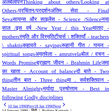
अलबेलापन
Thinking about others/Looking at
Others-परचिंतन/परदर्शन
अंतिम सेवा - Final
Seva
सायन्स और साइलेंस - Science /Silence
नया
साल /इस वर्ष -New Year / this Year
माताए -
mothers
स्मृति और विस्मृति
टीचर्स \ शक्तियाँ - teachers
\ shaktis
कहावते - sayings
रूहानी गीत / गायन -
spiritual songs
अमृतवेला - amrutvela
बोल / वचन -
Words Promise
ब्राह्मण जीवन - Brahmin Life
जमा
का खाता - Account of balance
दो बाते - Two
thing
तीन बात - Three thing
मा . सर्वशक्तिवान -
Master Almighty
मर्यादा पुरुषोत्ताम - Best in
following Godly disciplines
10 Jan 1990
Prev
18 Jan 1990
Next
14 January 1990 · हिंदी
| Brahma Kumaris |