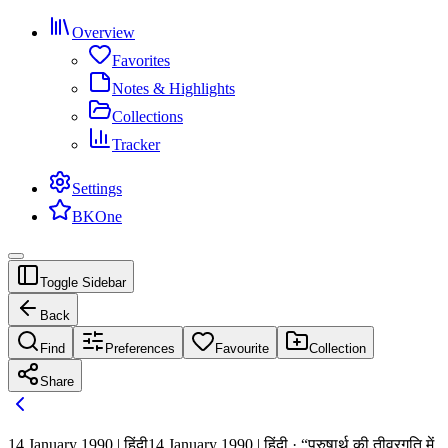
Overview
Favorites
Notes & Highlights
Collections
Tracker
Settings
BKOne
Toggle Sidebar
Back
Find
Preferences
Favourite
Collection
Share
14 January 1990 | हिंदी
14 January 1990 | हिंदी · “पुरुषार्थ की तीव्रगति में