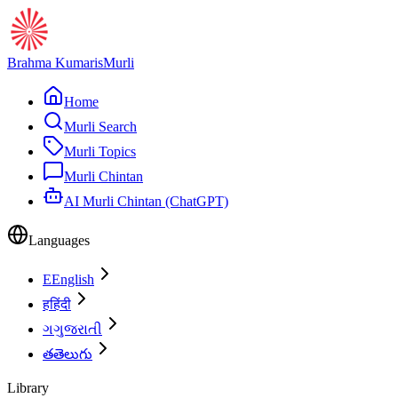
Brahma Kumaris
Murli
Home
Murli Search
Murli Topics
Murli Chintan
AI Murli Chintan (ChatGPT)
Languages
E
English
ह
हिंदी
ગ
ગુજરાતી
త
తెలుగు
Library