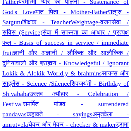
Father
परमात्मा प्यार की पालना - Sustenance of
God's Love
मात पिता - Mother-Father
सत्गुरु -
Satguru
शिक्षक - Teacher
Weightage-वजन
सेवा /
सर्विस (Service)
सेवा में सफमता का आधार / प्रत्यक्ष
फल - Basis of success in service / immediate
fruit
ज्ञानी और अज्ञानी / लौकिक और आलौकिक /
दुनियावालो और ब्राह्मण - Knowledgeful / Ignorant
Lokik & Alokik Worldly & brahmins
सायन्स और
साइलेंस - Science /Silence
शिवजयंती - Birthday of
Shivababa
उस्तव /त्यौहार - Celebration /
Festival
समर्पित पांडव - surrendered
pandavas
कहावते - sayings
अमृतवेला -
amrutvela
चेकर और मेकर - checker & maker
ड्रामा