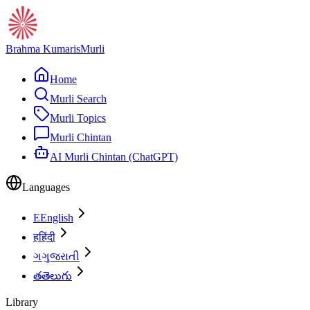
Brahma Kumaris
Murli
Home
Murli Search
Murli Topics
Murli Chintan
AI Murli Chintan (ChatGPT)
Languages
E
English
ह
हिंदी
ગ
ગુજરાતી
త
తెలుగు
Library