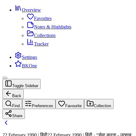
Overview
Favorites
Notes & Highlights
Collections
Tracker
Settings
BKOne
Toggle Sidebar
Back
Find
Preferences
Favourite
Collection
Share
22 February 1990 | हिंदी
22 February 1990 | हिंदी · “सेवा करना - उत्साह