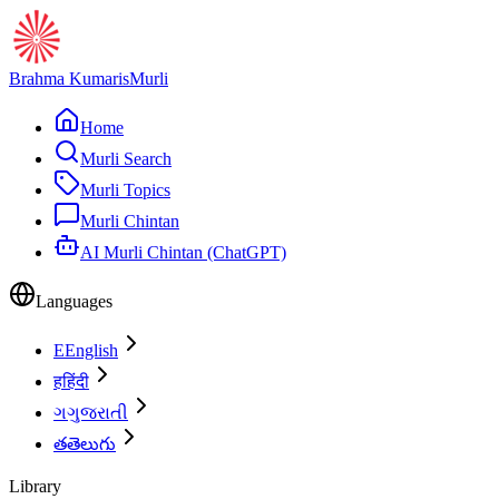
Brahma Kumaris
Murli
Home
Murli Search
Murli Topics
Murli Chintan
AI Murli Chintan (ChatGPT)
Languages
E
English
ह
हिंदी
ગ
ગુજરાતી
త
తెలుగు
Library