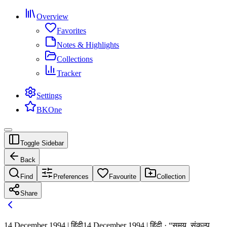
Overview
Favorites
Notes & Highlights
Collections
Tracker
Settings
BKOne
Toggle Sidebar
Back
Find
Preferences
Favourite
Collection
Share
14 December 1994 | हिंदी
14 December 1994 | हिंदी · “समय, संकल्प,