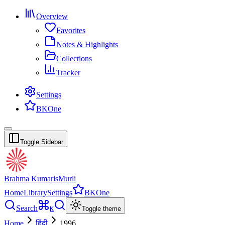
Overview
Favorites
Notes & Highlights
Collections
Tracker
Settings
BKOne
Toggle Sidebar
Brahma Kumaris
Murli
Home
Library
Settings
BKOne
Search
K
Toggle theme
Home
हिंदी
1996