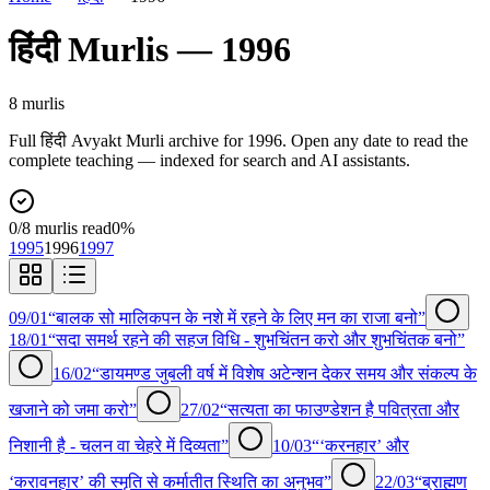
हिंदी
Murlis —
1996
8
murli
s
Full
हिंदी
Avyakt Murli archive for
1996
. Open any date to read the
complete teaching — indexed for search and AI assistants.
0
/
8
murlis read
0
%
1995
1996
1997
09/01
“बालक सो मालिकपन के नशे में रहने के लिए मन का राजा बनो”
18/01
“सदा समर्थ रहने की सहज विधि - शुभचिंतन करो और शुभचिंतक बनो”
16/02
“डायमण्ड जुबली वर्ष में विशेष अटेन्शन देकर समय और संकल्प के
खजाने को जमा करो”
27/02
“सत्यता का फाउण्डेशन है पवित्रता और
निशानी है - चलन वा चेहरे में दिव्यता”
10/03
“‘करनहार’ और
‘करावनहार’ की स्मृति से कर्मातीत स्थिति का अनुभव”
22/03
“ब्राह्मण