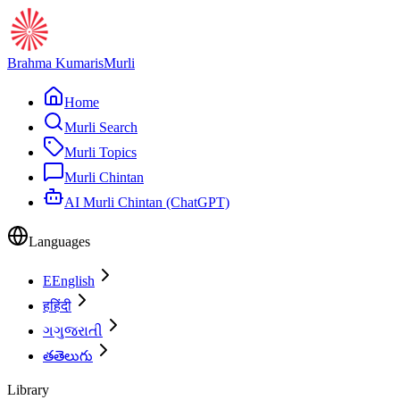
Brahma Kumaris
Murli
Home
Murli Search
Murli Topics
Murli Chintan
AI Murli Chintan (ChatGPT)
Languages
E
English
ह
हिंदी
ગ
ગુજરાતી
త
తెలుగు
Library