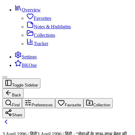
Overview
Favorites
Notes & Highlights
Collections
Tracker
Settings
BKOne
Toggle Sidebar
Back
Find
Preferences
Favourite
Collection
Share
3 April 1996 | हिंदी
3 April 1996 | हिंदी · “सेवाओं के साथ-साथ बेहद की