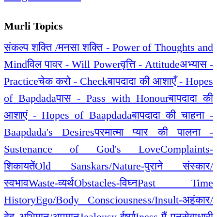
Murli Topics
संकल्प शक्ति /मनसा शक्ति - Power of Thoughts and
Mind
विल पावर - Will Power
वृत्ति - Attitude
अभ्यास -
Practice
चेक करो - Check
बापदादा की आशाएँ - Hopes
of Bapdada
पास - Pass with Honour
बापदादा की
आशाएं - Hopes of Baapdada
बापदादा की चाहना -
Baapdada's Desires
परमात्मा प्यार की पालना -
Sustenance of God's Love
Complaints-
शिकायतें
Old Sanskars/Nature-पुराने संस्कार/
स्वभाव
Waste-व्यर्थ
Obstacles-विघ्न
Past Time
History
Ego/Body Consciousness/Insult-अहंकार/
देह अभिमान/अपमान
Jealousy-ईर्ष्या
Iness-मैं पन
सेवाधारी