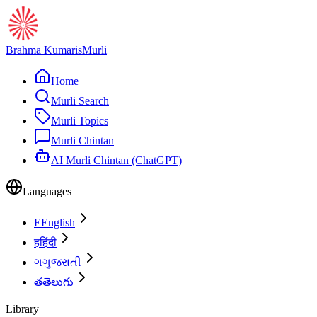
Brahma Kumaris
Murli
Home
Murli Search
Murli Topics
Murli Chintan
AI Murli Chintan (ChatGPT)
Languages
E
English
ह
हिंदी
ગ
ગુજરાતી
త
తెలుగు
Library