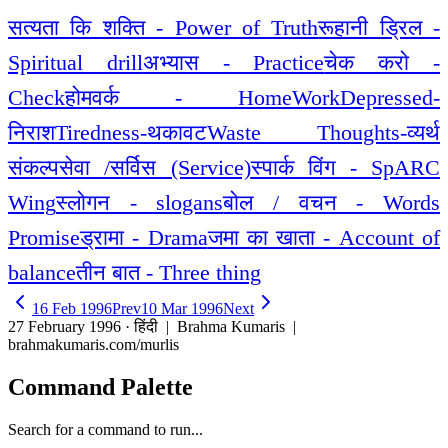
सत्यता कि शक्ति - Power of Truth
रूहानी ड्रिल -
Spiritual drill
अभ्यास - Practice
चेक करो -
Check
होमवर्क - HomeWork
Depressed-
निराश
Tiredness-थकावट
Waste Thoughts-व्यर्थ
संकल्प
सेवा /सर्विस (Service)
स्पार्क विंग - SpARC
Wing
स्लोगन - slogans
बोल / वचन - Words
Promise
ड्रामा - Drama
जमा का खाता - Account of
balance
तीन बात - Three thing
16 Feb 1996
Prev
10 Mar 1996
Next
27 February 1996 · हिंदी
| Brahma Kumaris |
brahmakumaris.com/murlis
Command Palette
Search for a command to run...